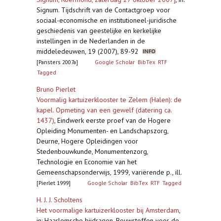
Signum. Tijdschrift van de Contactgroep voor
sociaal-economische en institutioneel-juridische
geschiedenis van geestelijke en kerkelijke
instellingen in de Nederlanden in de
middeledeuwen, 19 (2007), 89-92
[Pansters 2007a]
Google Scholar
BibTex
RTF
Tagged
Bruno Pierlet
Voormalig kartuizerklooster te Zelem (Halen): de
kapel. Opmeting van een gewelf (datering ca.
1437)
,
Eindwerk eerste proef van de Hogere
Opleiding Monumenten- en Landschapszorg,
Deurne, Hogere Opleidingen voor
Stedenbouwkunde, Monumentenzorg,
Technologie en Economie van het
Gemeenschapsonderwijs, 1999, variërende p., ill.
[Pierlet 1999]
Google Scholar
BibTex
RTF
Tagged
H. J. J. Scholtens
Het voormalige kartuizerklooster bij Amsterdam
,
in: Haarlemsche bijdragen. Bouwstoffen voor de