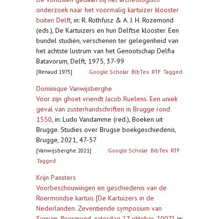
onderzoek naar het voormalig kartuizer klooster
buiten Delft
,
in: R. Rothfusz & A. J. H. Rozemond
(eds.), De Kartuizers en hun Delftse klooster. Een
bundel studiën, verschenen ter gelegenheid van
het achtste lustrum van het Genootschap Delfia
Batavorum, Delft, 1975, 37-99
[Renaud 1975]
Google Scholar
BibTex
RTF
Tagged
Dominique Vanwijsberghe
Voor zijn ghoet vriendt Jacob Ruelens. Een uniek
geval van zusterhandschriften in Brugge rond
1550
,
in: Ludo Vandamme (red.), Boeken uit
Brugge. Studies over Brugse boekgeschiedenis,
Brugge, 2021, 47-57
[Vanwijsberghe 2021]
Google Scholar
BibTex
RTF
Tagged
Krijn Pansters
Voorbeschouwingen en geschiedenis van de
Roermondse kartuis [De Kartuizers in de
Nederlanden. Zeventiende symposium van
Signum, Roermond, zaterdag 27 oktober 2007]
,
in: