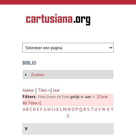
Overslaan en naar de inhoud gaan
CARTUSIANA
Geschiedenis
van de
kartuizerorde
in de
Nederlanden
BIBLIO
Zoeken
Weergeven
Auteur
[
Titel
]
Jaar
Filters:
gelijk is aan
[Clear
First Letter Of Title
V
All Filters]
A
B
C
D
E
F
G
H
I
J
K
L
M
N
O
P
Q
R
S
T
U
V
W
X
Y
Z
V