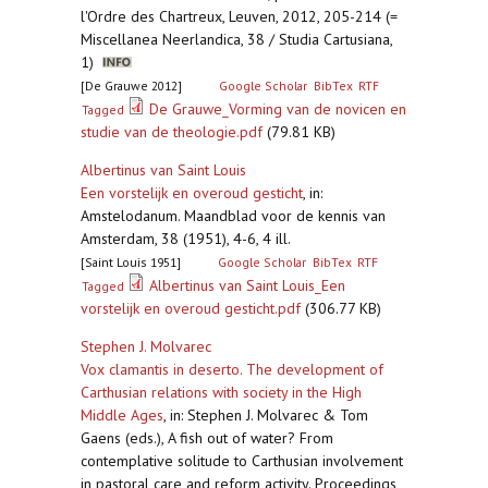
l'Ordre des Chartreux, Leuven, 2012, 205-214 (=
Miscellanea Neerlandica, 38 / Studia Cartusiana,
1)
[De Grauwe 2012]
Google Scholar
BibTex
RTF
De Grauwe_Vorming van de novicen en
Tagged
studie van de theologie.pdf
(79.81 KB)
Albertinus van Saint Louis
Een vorstelijk en overoud gesticht
,
in:
Amstelodanum. Maandblad voor de kennis van
Amsterdam, 38 (1951), 4-6, 4 ill.
[Saint Louis 1951]
Google Scholar
BibTex
RTF
Albertinus van Saint Louis_Een
Tagged
vorstelijk en overoud gesticht.pdf
(306.77 KB)
Stephen J. Molvarec
Vox clamantis in deserto. The development of
Carthusian relations with society in the High
Middle Ages
,
in: Stephen J. Molvarec & Tom
Gaens (eds.), A fish out of water? From
contemplative solitude to Carthusian involvement
in pastoral care and reform activity. Proceedings