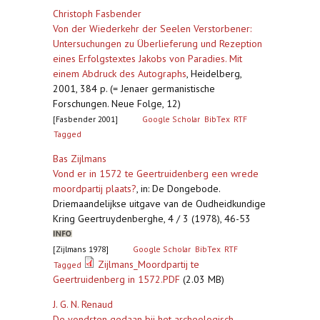
Christoph Fasbender
Von der Wiederkehr der Seelen Verstorbener:
Untersuchungen zu Überlieferung und Rezeption
eines Erfolgstextes Jakobs von Paradies. Mit
einem Abdruck des Autographs
,
Heidelberg,
2001, 384 p. (= Jenaer germanistische
Forschungen. Neue Folge, 12)
[Fasbender 2001]
Google Scholar
BibTex
RTF
Tagged
Bas Zijlmans
Vond er in 1572 te Geertruidenberg een wrede
moordpartij plaats?
,
in: De Dongebode.
Driemaandelijkse uitgave van de Oudheidkundige
Kring Geertruydenberghe, 4 / 3 (1978), 46-53
[Zijlmans 1978]
Google Scholar
BibTex
RTF
Zijlmans_Moordpartij te
Tagged
Geertruidenberg in 1572.PDF
(2.03 MB)
J. G. N. Renaud
De vondsten gedaan bij het archeologisch