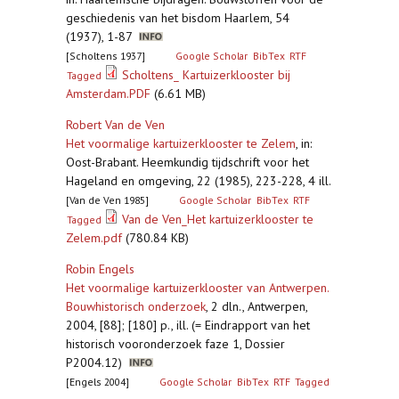
geschiedenis van het bisdom Haarlem, 54
(1937), 1-87
[Scholtens 1937]
Google Scholar
BibTex
RTF
Scholtens_ Kartuizerklooster bij
Tagged
Amsterdam.PDF
(6.61 MB)
Robert Van de Ven
Het voormalige kartuizerklooster te Zelem
,
in:
Oost-Brabant. Heemkundig tijdschrift voor het
Hageland en omgeving, 22 (1985), 223-228, 4 ill.
[Van de Ven 1985]
Google Scholar
BibTex
RTF
Van de Ven_Het kartuizerklooster te
Tagged
Zelem.pdf
(780.84 KB)
Robin Engels
Het voormalige kartuizerklooster van Antwerpen.
Bouwhistorisch onderzoek
,
2 dln., Antwerpen,
2004, [88]; [180] p., ill. (= Eindrapport van het
historisch vooronderzoek faze 1, Dossier
P2004.12)
[Engels 2004]
Google Scholar
BibTex
RTF
Tagged