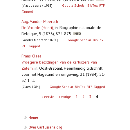
[Vraaggesprek 1968]
Google Scholar
BibTex
RTF
Tagged
Aug. Vander Meersch
De Vroede (Henri)
,
in: Biographie nationale de
Belgique, 5 (1876), 874-875
[Vander Meersch 1876a]
Google Scholar
BibTex
RTF
Tagged
Frans Claes
Vroegere bezittingen van de kartuizers van
Zelem
,
in: Oost-Brabant. Heemkundig tijdschrift
voor het Hageland en omgeving, 21 (1984), 51-
57, 1 ill.
[Claes 1984]
Google Scholar
BibTex
RTF
Tagged
Pagina's
« eerste
‹ vorige
1
2
3
4
Home
Over Cartusiana.org