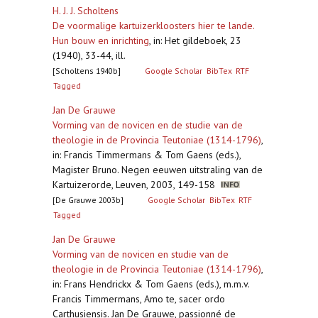
H. J. J. Scholtens
De voormalige kartuizerkloosters hier te lande.
Hun bouw en inrichting
,
in: Het gildeboek, 23
(1940), 33-44, ill.
[Scholtens 1940b]
Google Scholar
BibTex
RTF
Tagged
Jan De Grauwe
Vorming van de novicen en de studie van de
theologie in de Provincia Teutoniae (1314-1796)
,
in: Francis Timmermans & Tom Gaens (eds.),
Magister Bruno. Negen eeuwen uitstraling van de
Kartuizerorde, Leuven, 2003, 149-158
[De Grauwe 2003b]
Google Scholar
BibTex
RTF
Tagged
Jan De Grauwe
Vorming van de novicen en studie van de
theologie in de Provincia Teutoniae (1314-1796)
,
in: Frans Hendrickx & Tom Gaens (eds.), m.m.v.
Francis Timmermans, Amo te, sacer ordo
Carthusiensis. Jan De Grauwe, passionné de