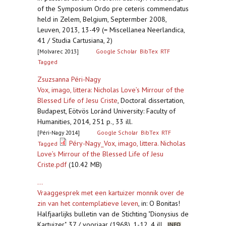
of the Symposium Ordo pre ceteris commendatus
held in Zelem, Belgium, Septermber 2008,
Leuven, 2013, 13-49 (= Miscellanea Neerlandica,
41 / Studia Cartusiana, 2)
[Molvarec 2013]
Google Scholar
BibTex
RTF
Tagged
Zsuzsanna Péri-Nagy
Vox, imago, littera: Nicholas Love’s Mirrour of the
Blessed Life of Jesu Criste
,
Doctoral dissertation,
Budapest, Eötvös Loránd University: Faculty of
Humanities, 2014, 251 p., 33 ill.
[Péri-Nagy 2014]
Google Scholar
BibTex
RTF
Péry-Nagy_Vox, imago, littera. Nicholas
Tagged
Love’s Mirrour of the Blessed Life of Jesu
Criste.pdf
(10.42 MB)
...
Vraaggesprek met een kartuizer monnik over de
zin van het contemplatieve leven
,
in: O Bonitas!
Halfjaarlijks bulletin van de Stichting "Dionysius de
Kartuizer", 37 / voorjaar (1968), 1-12, 4 ill.