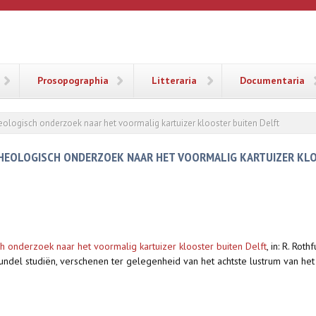
ANA
Prosopographia
Litteraria
Documentaria
eologisch onderzoek naar het voormalig kartuizer klooster buiten Delft
CHEOLOGISCH ONDERZOEK NAAR HET VOORMALIG KARTUIZER KL
h onderzoek naar het voormalig kartuizer klooster buiten Delft
,
in: R. Roth
bundel studiën, verschenen ter gelegenheid van het achtste lustrum van he