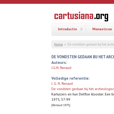
Overslaan en naar de inhoud gaan
CARTUSI
Geschiedenis
van de
kartuizerorde
in de
Nederlanden
Introductio
Monasticon
U bent hier
Home
»
De vondsten gedaan bij het arch
DE VONDSTEN GEDAAN BIJ HET AR
Auteurs:
J.G.N. Renaud
Volledige referentie:
J. G. N. Renaud
De vondsten gedaan bij het archeologisc
Kartuizers en hun Delftse klooster. Een 
1975, 37-99
[Renaud 1975]