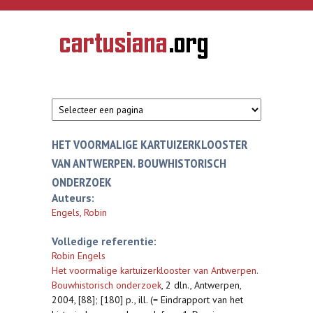
Overslaan en naar de inhoud gaan
CARTUSIANA
Geschiedenis
van de
kartuizerorde
in de
Nederlanden
HET VOORMALIGE KARTUIZERKLOOSTER
VAN ANTWERPEN. BOUWHISTORISCH
ONDERZOEK
Auteurs:
Engels, Robin
Volledige referentie:
Robin Engels
Het voormalige kartuizerklooster van Antwerpen.
Bouwhistorisch onderzoek
,
2 dln., Antwerpen,
2004, [88]; [180] p., ill. (= Eindrapport van het