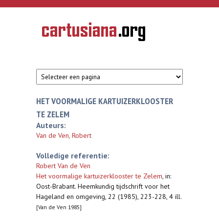
Overslaan en naar de inhoud gaan
CARTUSIANA
Geschiedenis
van de
kartuizerorde
in de
Nederlanden
HET VOORMALIGE KARTUIZERKLOOSTER
TE ZELEM
Auteurs:
Van de Ven, Robert
Volledige referentie:
Robert Van de Ven
Het voormalige kartuizerklooster te Zelem
,
in:
Oost-Brabant. Heemkundig tijdschrift voor het
Hageland en omgeving, 22 (1985), 223-228, 4 ill.
[Van de Ven 1985]