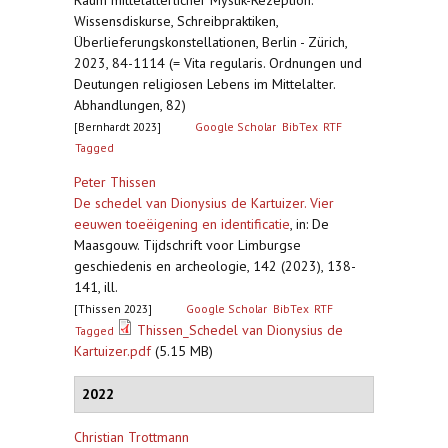
Raum mittelalterlicher Mystik-Rezeption.
Wissensdiskurse, Schreibpraktiken,
Überlieferungskonstellationen, Berlin - Zürich,
2023, 84-1114 (= Vita regularis. Ordnungen und
Deutungen religiosen Lebens im Mittelalter.
Abhandlungen, 82)
[Bernhardt 2023]
Google Scholar
BibTex
RTF
Tagged
Peter Thissen
De schedel van Dionysius de Kartuizer. Vier
eeuwen toeëigening en identificatie
,
in: De
Maasgouw. Tijdschrift voor Limburgse
geschiedenis en archeologie, 142 (2023), 138-
141, ill.
[Thissen 2023]
Google Scholar
BibTex
RTF
Thissen_Schedel van Dionysius de
Tagged
Kartuizer.pdf
(5.15 MB)
2022
Christian Trottmann