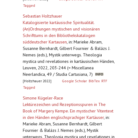
Tagged
Sebastian Holtzhauer
Katalogisierte kartäusische Spiritualität.
(An)Ordnungen mystischen und visionären
Schrifttums in den Bibliothekskatalogen
süddeutscher Kartausen
,
in: Marieke Abram,
Susanne Bernhardt, Gilbert Fournier & Balázs J.
Nemes (eds.), Mystik unterwegs. Theologia
mystica und revelationes in kartäusischen Händen,
Leuven, 2022, 203-244 (= Miscellanea
Neerlandica, 49 / Studia Cartusiana, 7)
[Holtzhauer 2022]
Google Scholar
BibTex
RTF
Tagged
Simone Kügeler-Race
Lektürezeichen und Rezeptionsspuren in The
Book of Margery Kempe. Ein mystischer Vitentext
in den Händen englischsprachiger Kartäuser
,
in:
Marieke Abram, Susanne Bernhardt, Gilbert
Fournier & Balázs J. Nemes (eds.), Mystik
unterwegs. Theologia mystica und revelationes in