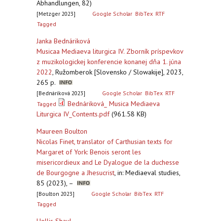
Abhandlungen, 82)
[Metzger 2023]
Google Scholar
BibTex
RTF
Tagged
Janka Bednáriková
Musicaa Mediaeva liturgica IV. Zborník príspevkov
z muzikologickej konferencie konanej dňa 1. júna
2022
,
Ružomberok [Slovensko / Slowakije], 2023,
265 p.
[Bednáriková 2023]
Google Scholar
BibTex
RTF
Bednáriková_ Musica Mediaeva
Tagged
Liturgica IV_Contents.pdf
(961.58 KB)
Maureen Boulton
Nicolas Finet, translator of Carthusian texts for
Margaret of York: Benois seront les
misericordieux and Le Dyalogue de la duchesse
de Bourgogne a Jhesucrist
,
in: Mediaeval studies,
85 (2023), –
[Boulton 2023]
Google Scholar
BibTex
RTF
Tagged