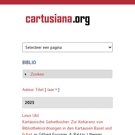
Overslaan en naar de inhoud gaan
CARTUSIANA
Geschiedenis
van de
kartuizerorde
in de
Nederlanden
BIBLIO
Zoeken
Weergeven
Auteur
Titel
[
Jaar
]
2023
Linus Ubl
Kartäusische Gebetbücher. Zur Kohärenz von
Bibliotheksordnungen in den Kartausen Basel und
Erfurt
,
in: Gilbert Fournier & Balázs J. Nemes