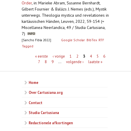
Order
,
in: Marieke Abram, Susanne Bernhardt,
Gilbert Fournier & Balázs J. Nemes (eds.), Mystik
unterwegs. Theologia mystica und revelationes in
kartäusischen Händen, Leuven, 2022, 59-154 (=
Miscellanea Neerlandica, 49 / Studia Cartusiana,
7)
[Sancho Fibla 2022]
Google Scholar
BibTex
RTF
Tagged
Pagina's
« eerste
‹ vorige
1
2
3
4
5
6
7
8
9
…
volgende ›
laatste »
Home
Over Cartusiana.org
Contact
Studia Cartusiana
Redactionele afkortingen