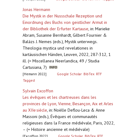
Jonas Hermann
Die Mystik in der Nussschale Rezeption und
Einordnung des Buchs von geistlicher Armut in
der Bibliothek der Erfurter Kartause
,
in: Marieke
Abram, Susanne Bernhardt, Gilbert Fournier &
Balázs J. Nemes (eds.), Mystik unterwegs.
Theologia mystica und revelationes in
kartäusischen Händen, Leuven, 2022, 287-312, 1
ill. (= Miscellanea Neerlandica, 49 / Studia
Cartusiana, 7)
[Hemann 2022]
Google Scholar
BibTex
RTF
Tagged
Sylvain Excoffon
Les évêques et les chartreuses dans les
provinces de Lyon, Vienne, Besançon, Aix et Arles
au XIIe siècle
,
in: Noëlle Deflou-Leca & Anne
Massoni (eds.), Évêques et communautés
religieuses dans la France médiévale, Paris, 2022,
– (= Histoire ancienne et médiévale)
[Excoffon 2022]
Google Scholar
BibTex
RTF