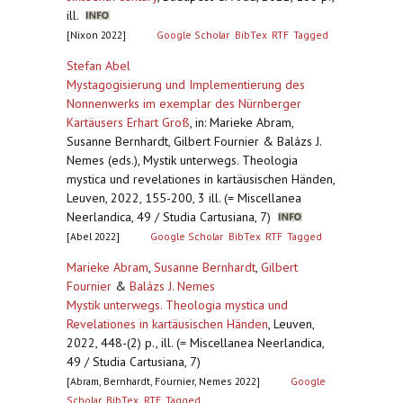
ill.
[Nixon 2022]
Google Scholar
BibTex
RTF
Tagged
Stefan Abel
Mystagogisierung und Implementierung des
Nonnenwerks im exemplar des Nürnberger
Kartäusers Erhart Groß
,
in: Marieke Abram,
Susanne Bernhardt, Gilbert Fournier & Balázs J.
Nemes (eds.), Mystik unterwegs. Theologia
mystica und revelationes in kartäusischen Händen,
Leuven, 2022, 155-200, 3 ill. (= Miscellanea
Neerlandica, 49 / Studia Cartusiana, 7)
[Abel 2022]
Google Scholar
BibTex
RTF
Tagged
Marieke Abram
,
Susanne Bernhardt
,
Gilbert
Fournier
&
Balázs J. Nemes
Mystik unterwegs. Theologia mystica und
Revelationes in kartäusischen Händen
,
Leuven,
2022, 448-(2) p., ill. (= Miscellanea Neerlandica,
49 / Studia Cartusiana, 7)
[Abram, Bernhardt, Fournier, Nemes 2022]
Google
Scholar
BibTex
RTF
Tagged