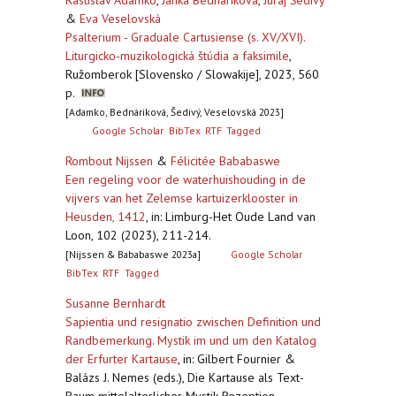
Rastislav Adamko
,
Janka Bednáriková
,
Juraj Šedivý
&
Eva Veselovská
Psalterium - Graduale Cartusiense (s. XV/XVI).
Liturgicko-muzikologická štúdia a faksimile
,
Ružomberok [Slovensko / Slowakije], 2023, 560
p.
[Adamko, Bednáriková, Šedivý, Veselovská 2023]
Google Scholar
BibTex
RTF
Tagged
Rombout Nijssen
&
Félicitée Bababaswe
Een regeling voor de waterhuishouding in de
vijvers van het Zelemse kartuizerklooster in
Heusden, 1412
,
in: Limburg-Het Oude Land van
Loon, 102 (2023), 211-214.
[Nijssen & Bababaswe 2023a]
Google Scholar
BibTex
RTF
Tagged
Susanne Bernhardt
Sapientia und resignatio zwischen Definition und
Randbemerkung. Mystik im und um den Katalog
der Erfurter Kartause
,
in: Gilbert Fournier &
Balázs J. Nemes (eds.), Die Kartause als Text-