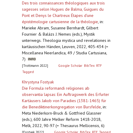
Des trois connaissances théologiques aux trois
sagesses selon Hugues de Balma, Guigues du
Pont et Denys le Chartreux Étapes d’une
épistémologie cartusienne de la théologie
,
in:
Marieke Abram, Susanne Bernhardt, Gilbert
Fournier & Balázs J. Nemes (eds.), Mystik
unterwegs. Theologia mystica und revelationes in
kartäusischen Händen, Leuven, 2022, 405-434 (=
Miscellanea Neerlandica, 49 / Studia Cartusiana,
7)
[Trottmann 2022]
Google Scholar
BibTex
RTF
Tagged
Khrystyna Fostyak
Die Formula reformandi religiones ab
observantia lapsas: Ein Auftragswerk des Erfurter
Kartäusers Jakob von Paradies (1381-1465) für
die Benediktinerkongregation von Bursfelde
,
in:
Meta Niederkorn-Bruck & Gottfried Glassner
(eds.), 600 Jahre Melker Reform 1418-2018,
Melk, 2022, 90-97 (= Thesaurus Mellicensis, 6)
[Fostyak 2022]
Google Scholar
BibTex
RTF
Tagged