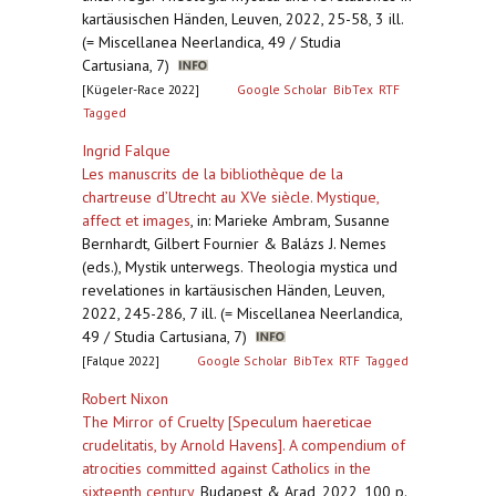
kartäusischen Händen, Leuven, 2022, 25-58, 3 ill.
(= Miscellanea Neerlandica, 49 / Studia
Cartusiana, 7)
[Kügeler-Race 2022]
Google Scholar
BibTex
RTF
Tagged
Ingrid Falque
Les manuscrits de la bibliothèque de la
chartreuse d’Utrecht au XVe siècle. Mystique,
affect et images
,
in: Marieke Ambram, Susanne
Bernhardt, Gilbert Fournier & Balázs J. Nemes
(eds.), Mystik unterwegs. Theologia mystica und
revelationes in kartäusischen Händen, Leuven,
2022, 245-286, 7 ill. (= Miscellanea Neerlandica,
49 / Studia Cartusiana, 7)
[Falque 2022]
Google Scholar
BibTex
RTF
Tagged
Robert Nixon
The Mirror of Cruelty [Speculum haereticae
crudelitatis, by Arnold Havens]. A compendium of
atrocities committed against Catholics in the
sixteenth century
,
Budapest & Arad, 2022, 100 p.,