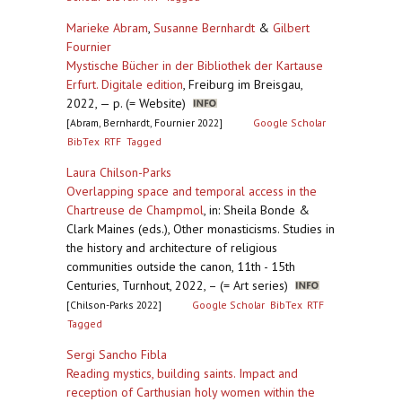
Marieke Abram
,
Susanne Bernhardt
&
Gilbert
Fournier
Mystische Bücher in der Bibliothek der Kartause
Erfurt. Digitale edition
,
Freiburg im Breisgau,
2022, — p. (= Website)
[Abram, Bernhardt, Fournier 2022]
Google Scholar
BibTex
RTF
Tagged
Laura Chilson-Parks
Overlapping space and temporal access in the
Chartreuse de Champmol
,
in: Sheila Bonde &
Clark Maines (eds.), Other monasticisms. Studies in
the history and architecture of religious
communities outside the canon, 11th - 15th
Centuries, Turnhout, 2022, – (= Art series)
[Chilson-Parks 2022]
Google Scholar
BibTex
RTF
Tagged
Sergi Sancho Fibla
Reading mystics, building saints. Impact and
reception of Carthusian holy women within the