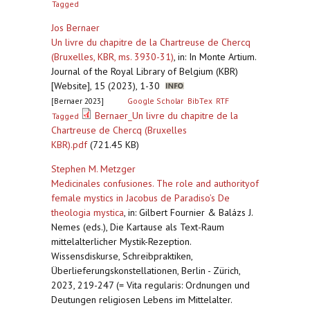
Tagged
Jos Bernaer
Un livre du chapitre de la Chartreuse de Chercq
(Bruxelles, KBR, ms. 3930-31)
,
in: In Monte Artium.
Journal of the Royal Library of Belgium (KBR)
[Website], 15 (2023), 1-30
[Bernaer 2023]
Google Scholar
BibTex
RTF
Bernaer_Un livre du chapitre de la
Tagged
Chartreuse de Chercq (Bruxelles
KBR).pdf
(721.45 KB)
Stephen M. Metzger
Medicinales confusiones. The role and authorityof
female mystics in Jacobus de Paradiso’s De
theologia mystica
,
in: Gilbert Fournier & Balázs J.
Nemes (eds.), Die Kartause als Text-Raum
mittelalterlicher Mystik-Rezeption.
Wissensdiskurse, Schreibpraktiken,
Überlieferungskonstellationen, Berlin - Zürich,
2023, 219-247 (= Vita regularis: Ordnungen und
Deutungen religiosen Lebens im Mittelalter.