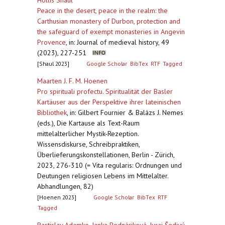
Hollis Shaul
Peace in the desert, peace in the realm: the
Carthusian monastery of Durbon, protection and
the safeguard of exempt monasteries in Angevin
Provence
,
in: Journal of medieval history, 49
(2023), 227-251
[Shaul 2023]
Google Scholar
BibTex
RTF
Tagged
Maarten J. F. M. Hoenen
Pro spirituali profectu. Spiritualität der Basler
Kartäuser aus der Perspektive ihrer lateinischen
Bibliothek
,
in: Gilbert Fournier & Balázs J. Nemes
(eds.), Die Kartause als Text-Raum
mittelalterlicher Mystik-Rezeption.
Wissensdiskurse, Schreibpraktiken,
Überlieferungskonstellationen, Berlin - Zürich,
2023, 276-310 (= Vita regularis: Ordnungen und
Deutungen religiosen Lebens im Mittelalter.
Abhandlungen, 82)
[Hoenen 2023]
Google Scholar
BibTex
RTF
Tagged