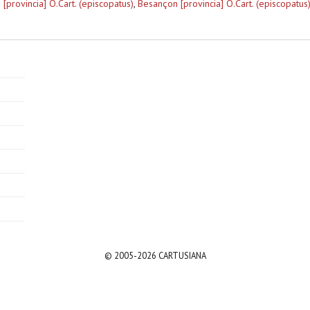
 [provincia] O.Cart. (episcopatus)
,
Besançon [provincia] O.Cart. (episcopatus
© 2005-2026 CARTUSIANA