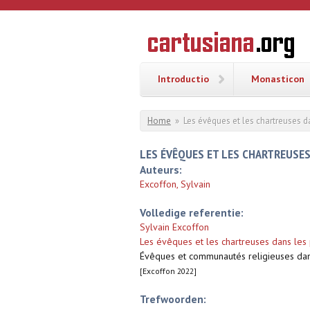
Overslaan en naar de inhoud gaan
CARTUSI
Geschiedenis
van de
kartuizerorde
in de
Nederlanden
Introductio
Monasticon
U bent hier
Home
»
Les évêques et les chartreuses da
LES ÉVÊQUES ET LES CHARTREUSES D
Auteurs:
Excoffon, Sylvain
Volledige referentie:
Sylvain Excoffon
Les évêques et les chartreuses dans les 
Évêques et communautés religieuses dans
[Excoffon 2022]
Trefwoorden: