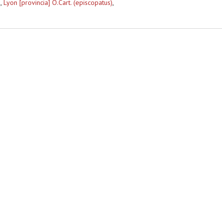
)
,
Lyon [provincia] O.Cart. (episcopatus)
,