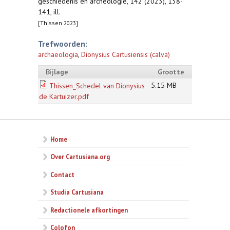
geschiedenis en archeologie, 142 (2023), 138-
141, ill.
[Thissen 2023]
Trefwoorden:
archaeologia
,
Dionysius Cartusiensis (calva)
Bijlage
Grootte
5.15 MB
Thissen_Schedel van Dionysius
de Kartuizer.pdf
Home
Over Cartusiana.org
Contact
Studia Cartusiana
Redactionele afkortingen
Colofon