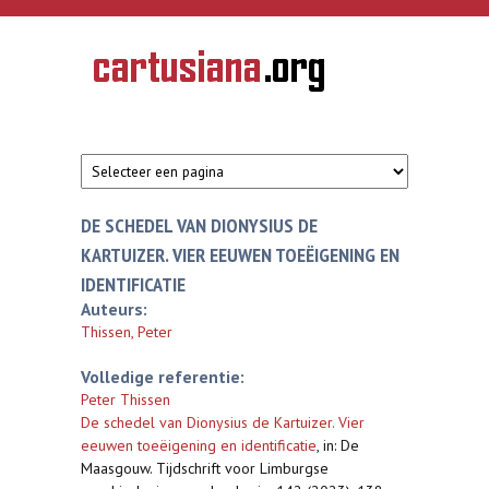
Overslaan en naar de inhoud gaan
CARTUSIANA
Geschiedenis
van de
kartuizerorde
in de
Nederlanden
DE SCHEDEL VAN DIONYSIUS DE
KARTUIZER. VIER EEUWEN TOEËIGENING EN
IDENTIFICATIE
Auteurs:
Thissen, Peter
Volledige referentie:
Peter Thissen
De schedel van Dionysius de Kartuizer. Vier
eeuwen toeëigening en identificatie
,
in: De
Maasgouw. Tijdschrift voor Limburgse