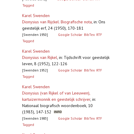
Tagged
Karel Swenden
Dionysius van Rijckel. Biografische nota
,
in: Ons
geestelijk erf, 24 (1950), 170-181
[Swenden 1950]
Google Scholar
BibTex
RTF
Tagged
Karel Swenden
Dionysius van Rijkel
,
in: Tijdschrift voor geestelijk
leven, 8 (1952), 122-126
[Swenden 1952]
Google Scholar
BibTex
RTF
Tagged
Karel Swenden
Dionysius (van Rijkel of van Leeuwen),
kartuizermonnik en geestelijk schrijver
,
in:
Nationaal biografisch woordenboek, 10
(1983), 147-152
[Swenden 1983]
Google Scholar
BibTex
RTF
Tagged