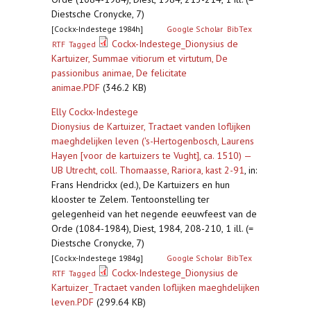
Diestsche Cronycke, 7)
[Cockx-Indestege 1984h]
Google Scholar
BibTex
Cockx-Indestege_Dionysius de
RTF
Tagged
Kartuizer, Summae vitiorum et virtutum, De
passionibus animae, De felicitate
animae.PDF
(346.2 KB)
Elly Cockx-Indestege
Dionysius de Kartuizer, Tractaet vanden loflijken
maeghdelijken leven ('s-Hertogenbosch, Laurens
Hayen [voor de kartuizers te Vught], ca. 1510) —
UB Utrecht, coll. Thomaasse, Rariora, kast 2-91
,
in:
Frans Hendrickx (ed.), De Kartuizers en hun
klooster te Zelem. Tentoonstelling ter
gelegenheid van het negende eeuwfeest van de
Orde (1084-1984), Diest, 1984, 208-210, 1 ill. (=
Diestsche Cronycke, 7)
[Cockx-Indestege 1984g]
Google Scholar
BibTex
Cockx-Indestege_Dionysius de
RTF
Tagged
Kartuizer_Tractaet vanden loflijken maeghdelijken
leven.PDF
(299.64 KB)