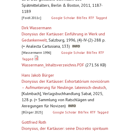
Spätmittelalters, Berlin & Boston, 2011, 1187-
1189
[Foidl 2011c]
Google Scholar
BibTex
RTF
Tagged
Dirk Wassermann
Dionysius der Kartäuser: Einführung in Werk und
Gedankenwelt
,
Salzburg, 1996, (4)-IV-(2)-288 p.
(= Analecta Cartusiana, 133)
[Wassermann 1996]
Google Scholar
BibTex
RTF
Tagged
Wassermann_Inhaltsverzeichnis.PDF
(271.56 KB)
Hans Jakob Bürger
Dionysius der Kartäuser: Exhortatórium noviciórum
– Aufmunterung für Neulinge. lateinisch-deutsch
,
[Kulmbach], Verlagsbuchhandlung Sabat, 2025,
128 p. (= Sammlung von Ratschlägen und
Anregungen für Novizen)
[BÜrger 2025]
Google Scholar
BibTex
RTF
Tagged
Gottfried Roth
Dionysius, der Kartäuser: seine Discretio spirituum