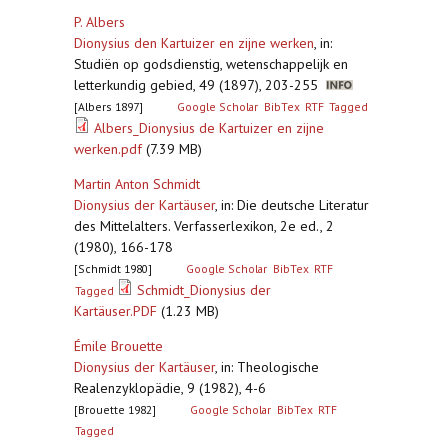
P. Albers
Dionysius den Kartuizer en zijne werken
,
in:
Studiën op godsdienstig, wetenschappelijk en
letterkundig gebied, 49 (1897), 203-255
[Albers 1897]
Google Scholar
BibTex
RTF
Tagged
Albers_Dionysius de Kartuizer en zijne
werken.pdf
(7.39 MB)
Martin Anton Schmidt
Dionysius der Kartäuser
,
in: Die deutsche Literatur
des Mittelalters. Verfasserlexikon, 2e ed., 2
(1980), 166-178
[Schmidt 1980]
Google Scholar
BibTex
RTF
Schmidt_Dionysius der
Tagged
Kartäuser.PDF
(1.23 MB)
Émile Brouette
Dionysius der Kartäuser
,
in: Theologische
Realenzyklopädie, 9 (1982), 4-6
[Brouette 1982]
Google Scholar
BibTex
RTF
Tagged