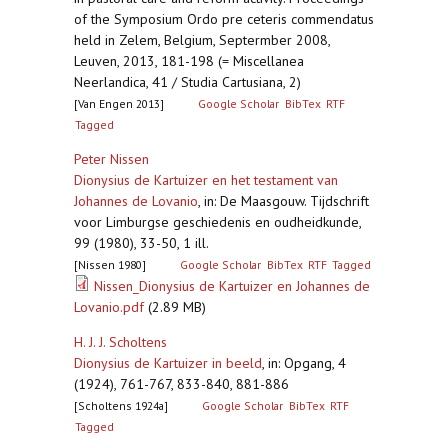
of the Symposium Ordo pre ceteris commendatus
held in Zelem, Belgium, Septermber 2008,
Leuven, 2013, 181-198 (= Miscellanea
Neerlandica, 41 / Studia Cartusiana, 2)
[Van Engen 2013]
Google Scholar
BibTex
RTF
Tagged
Peter Nissen
Dionysius de Kartuizer en het testament van
Johannes de Lovanio
,
in: De Maasgouw. Tijdschrift
voor Limburgse geschiedenis en oudheidkunde,
99 (1980), 33-50, 1 ill.
[Nissen 1980]
Google Scholar
BibTex
RTF
Tagged
Nissen_Dionysius de Kartuizer en Johannes de
Lovanio.pdf
(2.89 MB)
H. J. J. Scholtens
Dionysius de Kartuizer in beeld
,
in: Opgang, 4
(1924), 761-767, 833-840, 881-886
[Scholtens 1924a]
Google Scholar
BibTex
RTF
Tagged