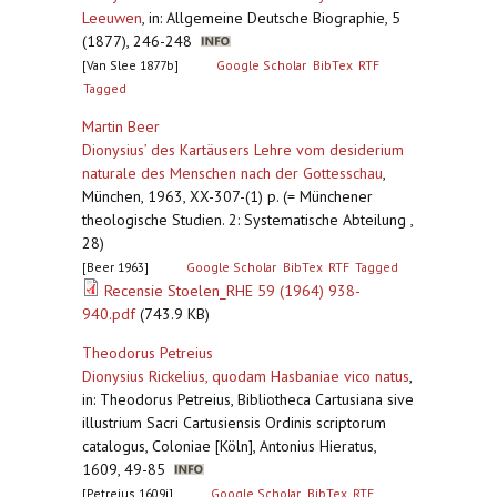
Leeuwen
,
in: Allgemeine Deutsche Biographie, 5
(1877), 246-248
[Van Slee 1877b]
Google Scholar
BibTex
RTF
Tagged
Martin Beer
Dionysius’ des Kartäusers Lehre vom desiderium
naturale des Menschen nach der Gottesschau
,
München, 1963, XX-307-(1) p. (= Münchener
theologische Studien. 2: Systematische Abteilung ,
28)
[Beer 1963]
Google Scholar
BibTex
RTF
Tagged
Recensie Stoelen_RHE 59 (1964) 938-
940.pdf
(743.9 KB)
Theodorus Petreius
Dionysius Rickelius, quodam Hasbaniae vico natus
,
in: Theodorus Petreius, Bibliotheca Cartusiana sive
illustrium Sacri Cartusiensis Ordinis scriptorum
catalogus, Coloniae [Köln], Antonius Hieratus,
1609, 49-85
[Petreius 1609j]
Google Scholar
BibTex
RTF