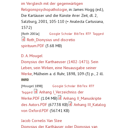
im Vergleich mit der gegenwärtigen
Religionspsychopathologie
,
in: James Hogg (ed.),
Die Kartäuser und die Künste ihrer Zeit, dl. 2,
Salzburg, 2001, 105-110 (= Analecta Cartusiana,
157:2)
[Roth 2001a]
Google Scholar
BibTex
RTF
Tagged
Roth_Dionysius und discretio
spirituum.PDF
(3.68 MB)
D. A. Mougel
Dionysius der Karthaeuser (1402-1471). Sein
Leben, sein Wirken, eine Neuausgabe seiner
Werke
,
Mülheim a. d. Ruhr, 1898, 109-(3) p., 2 ill.
[Mougel 1898]
Google Scholar
BibTex
RTF
Anhang I_Verzeichniss der
Tagged
Werke.PDF
(1.04 MB)
Anhang II_Manuskripte
des Autors.PDF
(677.38 KB)
Anhang III_Katalog
von Oxford.PDF
(567.41 KB)
Jacob Cornelis Van Slee
Dionysius der Karthäuser oder Dionysius van