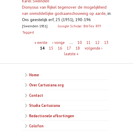
Karel Swenden
Dionysius van Rijkel tegenover de mogelijkheid
van onmiddellijke godsaanschouwing op aarde
,
in:
Ons geestelijk erf, 25 (1951), 190-196
[Swenden 1951]
Google Scholar
BibTex
RTF
Tagged
Pagina's
« eerste
‹ vorige
…
10
11
12
13
14
15
16
17
18
volgende ›
laatste »
Home
Over Cartusiana.org
Contact
Studia Cartusiana
Redactionele afkortingen
Colofon