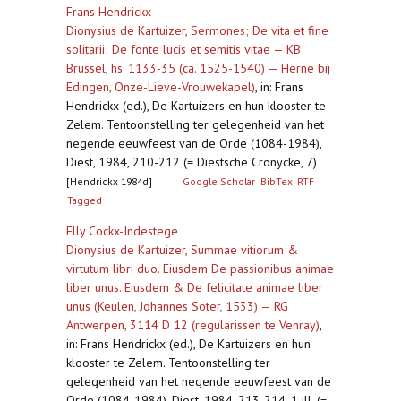
Frans Hendrickx
Dionysius de Kartuizer, Sermones; De vita et fine
solitarii; De fonte lucis et semitis vitae — KB
Brussel, hs. 1133-35 (ca. 1525-1540) — Herne bij
Edingen, Onze-Lieve-Vrouwekapel)
,
in: Frans
Hendrickx (ed.), De Kartuizers en hun klooster te
Zelem. Tentoonstelling ter gelegenheid van het
negende eeuwfeest van de Orde (1084-1984),
Diest, 1984, 210-212 (= Diestsche Cronycke, 7)
[Hendrickx 1984d]
Google Scholar
BibTex
RTF
Tagged
Elly Cockx-Indestege
Dionysius de Kartuizer, Summae vitiorum &
virtutum libri duo. Eiusdem De passionibus animae
liber unus. Eiusdem & De felicitate animae liber
unus (Keulen, Johannes Soter, 1533) — RG
Antwerpen, 3114 D 12 (regularissen te Venray)
,
in: Frans Hendrickx (ed.), De Kartuizers en hun
klooster te Zelem. Tentoonstelling ter
gelegenheid van het negende eeuwfeest van de
Orde (1084-1984), Diest, 1984, 213-214, 1 ill. (=