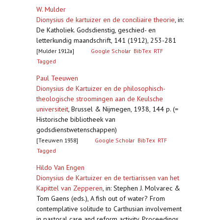
W. Mulder
Dionysius de kartuizer en de conciliaire theorie
,
in:
De Katholiek. Godsdienstig, geschied- en
letterkundig maandschrift, 141 (1912), 253-281
[Mulder 1912a]
Google Scholar
BibTex
RTF
Tagged
Paul Teeuwen
Dionysius de Kartuizer en de philosophisch-
theologische stroomingen aan de Keulsche
universiteit
,
Brussel & Nijmegen, 1938, 144 p. (=
Historische bibliotheek van
godsdienstwetenschappen)
[Teeuwen 1938]
Google Scholar
BibTex
RTF
Tagged
Hildo Van Engen
Dionysius de Kartuizer en de tertiarissen van het
Kapittel van Zepperen
,
in: Stephen J. Molvarec &
Tom Gaens (eds.), A fish out of water? From
contemplative solitude to Carthusian involvement
in pastoral care and reform activity. Proceedings