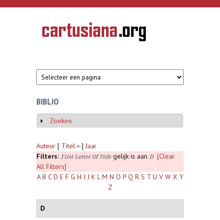
Overslaan en naar de inhoud gaan
CARTUSIANA
Geschiedenis
van de
kartuizerorde
in de
Nederlanden
BIBLIO
Zoeken
Weergeven
Auteur
[
Titel
]
Jaar
Filters:
gelijk is aan
[Clear
First Letter Of Title
D
All Filters]
A
B
C
D
E
F
G
H
I
J
K
L
M
N
O
P
Q
R
S
T
U
V
W
X
Y
Z
D