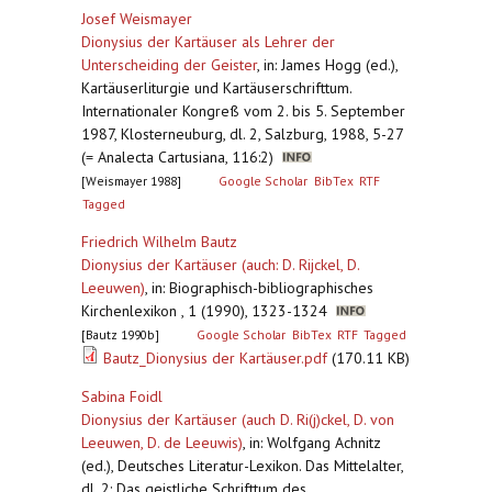
Josef Weismayer
Dionysius der Kartäuser als Lehrer der
Unterscheiding der Geister
,
in: James Hogg (ed.),
Kartäuserliturgie und Kartäuserschrifttum.
Internationaler Kongreß vom 2. bis 5. September
1987, Klosterneuburg, dl. 2, Salzburg, 1988, 5-27
(= Analecta Cartusiana, 116:2)
[Weismayer 1988]
Google Scholar
BibTex
RTF
Tagged
Friedrich Wilhelm Bautz
Dionysius der Kartäuser (auch: D. Rijckel, D.
Leeuwen)
,
in: Biographisch-bibliographisches
Kirchenlexikon , 1 (1990), 1323-1324
[Bautz 1990b]
Google Scholar
BibTex
RTF
Tagged
Bautz_Dionysius der Kartäuser.pdf
(170.11 KB)
Sabina Foidl
Dionysius der Kartäuser (auch D. Ri(j)ckel, D. von
Leeuwen, D. de Leeuwis)
,
in: Wolfgang Achnitz
(ed.), Deutsches Literatur-Lexikon. Das Mittelalter,
dl. 2: Das geistliche Schrifttum des