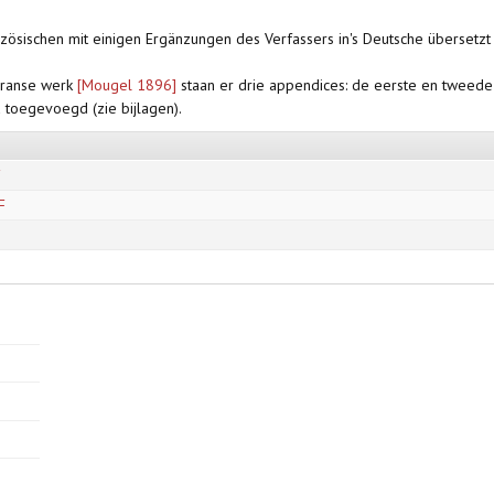
nzösischen mit einigen Ergänzungen des Verfassers in's Deutsche übersetzt
 Franse werk
[Mougel 1896]
staan er drie appendices: de eerste en tweede 
 toegevoegd (zie bijlagen).
F
F