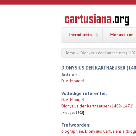
Overslaan en naar de inhoud gaan
CARTUSI
Geschiedenis
van de
kartuizerorde
in de
Nederlanden
Introductio
Monasticon
U bent hier
Home
»
Dionysius der Karthaeuser (1402
DIONYSIUS DER KARTHAEUSER (1402
Auteurs:
D. A. Mougel
Volledige referentie:
D. A. Mougel
Dionysius der Karthaeuser (1402-1471). 
[Mougel 1898]
Trefwoorden:
biographiae
,
Dionysius Cartusiensis (biog