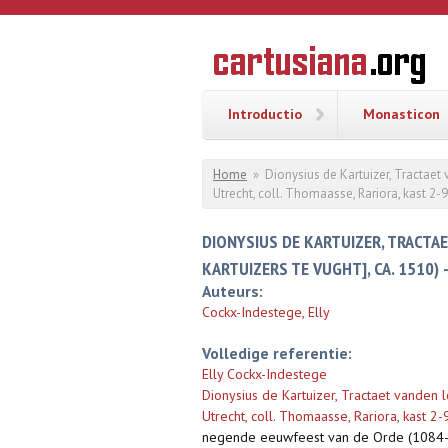
Overslaan en naar de inhoud gaan
CARTUSI
Geschiedenis
van de
kartuizerorde
in de
Nederlanden
Introductio
Monasticon
U bent hier
Home
»
Dionysius de Kartuizer, Tractaet
Utrecht, coll. Thomaasse, Rariora, kast 2-
DIONYSIUS DE KARTUIZER, TRACTA
KARTUIZERS TE VUGHT], CA. 1510)
Auteurs:
Cockx-Indestege, Elly
Volledige referentie:
Elly Cockx-Indestege
Dionysius de Kartuizer, Tractaet vanden 
Utrecht, coll. Thomaasse, Rariora, kast 2-
negende eeuwfeest van de Orde (1084-198