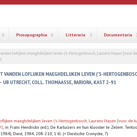
ANA
Prosopographia
Litteraria
Documentaria
 vanden loflijken maeghdelijken leven ('s-Hertogenbosch, Laurens Hayen [voor de 
91
ET VANDEN LOFLIJKEN MAEGHDELIJKEN LEVEN ('S-HERTOGENBOS
 — UB UTRECHT, COLL. THOMAASSE, RARIORA, KAST 2-91
loflijken maeghdelijken leven ('s-Hertogenbosch, Laurens Hayen [voor de ka
91
,
in: Frans Hendrickx (ed.), De Kartuizers en hun klooster te Zelem. Tento
4), Diest, 1984, 208-210, 1 ill. (= Diestsche Cronycke, 7)