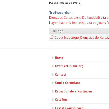
[Cockx-Indestege 1984g]
Trefwoorden:
Dionysius Cartusiensis: De laudabili vita 
Hayen Laurens
,
impressa
,
vita virginalis
,
V
Bijlage
Cockx-Indestege_Dionysius de Kartui
Home
Over Cartusiana.org
Contact
Studia Cartusiana
Redactionele afkortingen
Colofon
Laatste wijzigingen