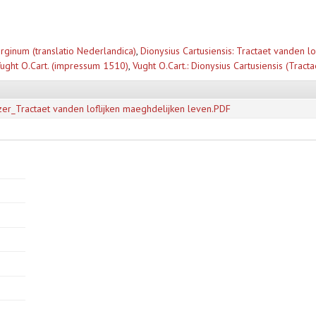
virginum (translatio Nederlandica)
,
Dionysius Cartusiensis: Tractaet vanden l
ught O.Cart. (impressum 1510)
,
Vught O.Cart.: Dionysius Cartusiensis (Trac
zer_Tractaet vanden loflijken maeghdelijken leven.PDF