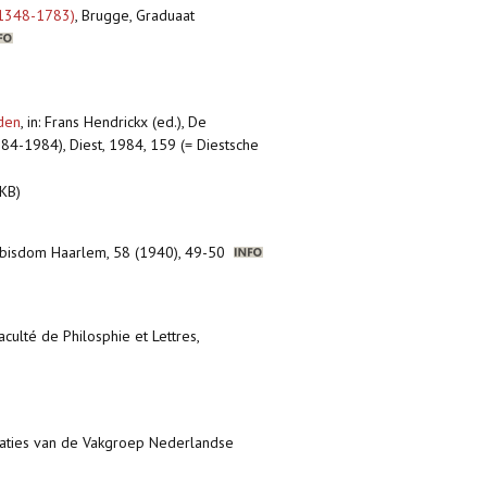
 (1348-1783)
,
Brugge, Graduaat
nden
,
in: Frans Hendrickx (ed.), De
84-1984), Diest, 1984, 159 (= Diestsche
KB)
t bisdom Haarlem, 58 (1940), 49-50
culté de Philosphie et Lettres,
likaties van de Vakgroep Nederlandse