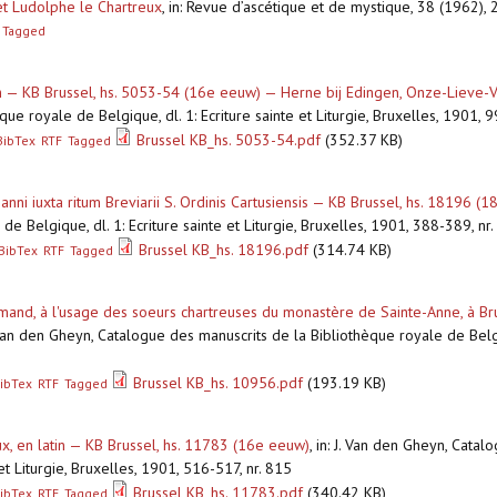
et Ludolphe le Chartreux
,
in: Revue d’ascétique et de mystique, 38 (1962),
Tagged
seph — KB Brussel, hs. 5053-54 (16e eeuw) — Herne bij Edingen, Onze-Lieve
ue royale de Belgique, dl. 1: Ecriture sainte et Liturgie, Bruxelles, 1901, 9
Brussel KB_hs. 5053-54.pdf
(352.37 KB)
BibTex
RTF
Tagged
 anni iuxta ritum Breviarii S. Ordinis Cartusiensis — KB Brussel, hs. 18196 (
e Belgique, dl. 1: Ecriture sainte et Liturgie, Bruxelles, 1901, 388-389, nr
Brussel KB_hs. 18196.pdf
(314.74 KB)
BibTex
RTF
Tagged
flamand, à l'usage des soeurs chartreuses du monastère de Sainte-Anne, à 
. Van den Gheyn, Catalogue des manuscrits de la Bibliothèque royale de Belgiqu
Brussel KB_hs. 10956.pdf
(193.19 KB)
ibTex
RTF
Tagged
ux, en latin — KB Brussel, hs. 11783 (16e eeuw)
,
in: J. Van den Gheyn, Catal
et Liturgie, Bruxelles, 1901, 516-517, nr. 815
Brussel KB_hs. 11783.pdf
(340.42 KB)
ibTex
RTF
Tagged