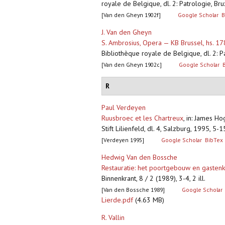
royale de Belgique, dl. 2: Patrologie, Br
[Van den Gheyn 1902f]
Google Scholar
B
J. Van den Gheyn
S. Ambrosius, Opera — KB Brussel, hs. 1
Bibliothèque royale de Belgique, dl. 2: P
[Van den Gheyn 1902c]
Google Scholar
R
Paul Verdeyen
Ruusbroec et les Chartreux
,
in: James Ho
Stift Lilienfeld, dl. 4, Salzburg, 1995, 5-
[Verdeyen 1995]
Google Scholar
BibTex
Hedwig Van den Bossche
Restauratie: het poortgebouw en gastenkw
Binnenkrant, 8 / 2 (1989), 3-4, 2 ill.
[Van den Bossche 1989]
Google Scholar
Lierde.pdf
(4.63 MB)
R. Vallin