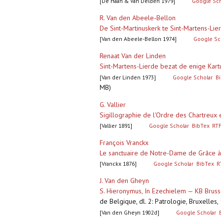
[De Haan & Van Delden 1979]
Google Sch
R. Van den Abeele-Bellon
De Sint-Martinuskerk te Sint-Martens-Lie
[Van den Abeele-Bellon 1974]
Google Sc
Renaat Van der Linden
Sint-Martens-Lierde bezat de enige Kar
[Van der Linden 1973]
Google Scholar
B
MB)
G. Vallier
Sigillographie de l'Ordre des Chartreux 
[Vallier 1891]
Google Scholar
BibTex
RT
François Vranckx
Le sanctuaire de Notre-Dame de Grâce à
[Vranckx 1876]
Google Scholar
BibTex
R
J. Van den Gheyn
S. Hieronymus, In Ezechielem — KB Brusse
de Belgique, dl. 2: Patrologie, Bruxelles,
[Van den Gheyn 1902d]
Google Scholar