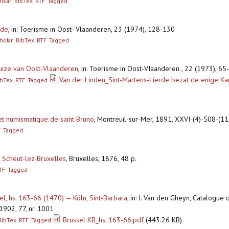
olar
BibTex
RTF
Tagged
rde
,
in: Toerisme in Oost- Vlaanderen, 23 (1974), 128-130
holar
BibTex
RTF
Tagged
tuize van Oost-Vlaanderen
,
in: Toerisme in Oost-VIaanderen., 22 (1973), 65-67
Van der Linden_Sint-Martens-Lierde bezat de enige Ka
ibTex
RTF
Tagged
et numismatique de saint Bruno
,
Montreuil-sur-Mer, 1891, XXVI-(4)-508-(112)
F
Tagged
 Scheut-lez-Bruxelles
,
Bruxelles, 1876, 48 p.
TF
Tagged
l, hs. 163-66 (1470) — Köln, Sint-Barbara
,
in: J. Van den Gheyn, Catalogue 
 1902, 77, nr. 1001
Brussel KB_hs. 163-66.pdf
(443.26 KB)
BibTex
RTF
Tagged