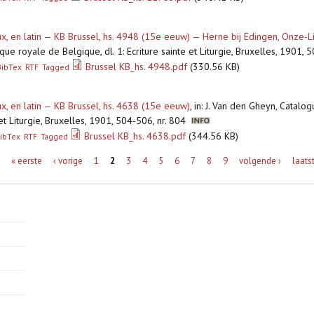
eux, en latin — KB Brussel, hs. 4948 (15e eeuw) — Herne bij Edingen, Onze
ue royale de Belgique, dl. 1: Ecriture sainte et Liturgie, Bruxelles, 1901,
Brussel KB_hs. 4948.pdf
(330.56 KB)
BibTex
RTF
Tagged
ux, en latin — KB Brussel, hs. 4638 (15e eeuw)
,
in: J. Van den Gheyn, Catalo
 et Liturgie, Bruxelles, 1901, 504-506, nr. 804
Brussel KB_hs. 4638.pdf
(344.56 KB)
ibTex
RTF
Tagged
« eerste
‹ vorige
1
2
3
4
5
6
7
8
9
volgende ›
laats