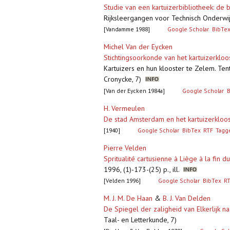
Studie van een kartuizerbibliotheek: de 
Rijksleergangen voor Technisch Onderwij
[Vandamme 1988]
Google Scholar
BibTe
Michel Van der Eycken
Stichtingsoorkonde van het kartuizerkloo
Kartuizers en hun klooster te Zelem. Te
Cronycke, 7)
[Van der Eycken 1984a]
Google Scholar
B
H. Vermeulen
De stad Amsterdam en het kartuizerkloos
[1940]
Google Scholar
BibTex
RTF
Tagg
Pierre Velden
Spritualité cartusienne à Liège à la fin d
1996, (1)-173-(25) p., ill.
[Velden 1996]
Google Scholar
BibTex
R
M. J. M. De Haan
&
B. J. Van Delden
De Spiegel der zaligheid van Elkerlijk
Taal- en Letterkunde, 7)