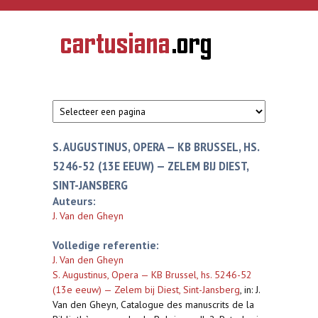
Overslaan en naar de inhoud gaan
CARTUSIANA
Geschiedenis
van de
kartuizerorde
in de
Nederlanden
S. AUGUSTINUS, OPERA — KB BRUSSEL, HS.
5246-52 (13E EEUW) — ZELEM BIJ DIEST,
SINT-JANSBERG
Auteurs:
J. Van den Gheyn
Volledige referentie:
J. Van den Gheyn
S. Augustinus, Opera — KB Brussel, hs. 5246-52
(13e eeuw) — Zelem bij Diest, Sint-Jansberg
,
in: J.
Van den Gheyn, Catalogue des manuscrits de la