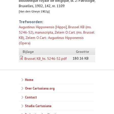
Bibliothèque royale de Belgique, dl. 2: Patrologie,
Bruxelles, 1902, 142, nr. 1109
[Van den Gheyn 1902g]
Trefwoorden:
Augustinus Hipponensis [Hippo]
,
Brussel KB (ms.
5246-52)
,
manuscripta
,
Zelem O.Cart. (ms. Brussel
KB)
,
Zelem O.Cart.: Augustinus Hipponensis
(Opera)
Bijlage
Grootte
180.16 KB
Brussel KB_hs. 5246-52.pdf
Home
Over Cartusiana.org
Contact
Studia Cartusiana