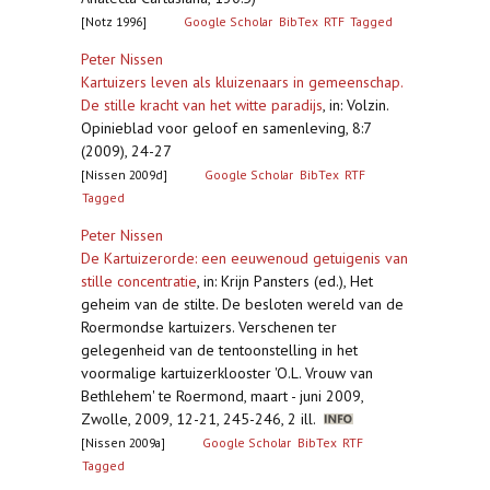
[Notz 1996]
Google Scholar
BibTex
RTF
Tagged
Peter Nissen
Kartuizers leven als kluizenaars in gemeenschap.
De stille kracht van het witte paradijs
,
in: Volzin.
Opinieblad voor geloof en samenleving, 8:7
(2009), 24-27
[Nissen 2009d]
Google Scholar
BibTex
RTF
Tagged
Peter Nissen
De Kartuizerorde: een eeuwenoud getuigenis van
stille concentratie
,
in: Krijn Pansters (ed.), Het
geheim van de stilte. De besloten wereld van de
Roermondse kartuizers. Verschenen ter
gelegenheid van de tentoonstelling in het
voormalige kartuizerklooster 'O.L. Vrouw van
Bethlehem' te Roermond, maart - juni 2009,
Zwolle, 2009, 12-21, 245-246, 2 ill.
[Nissen 2009a]
Google Scholar
BibTex
RTF
Tagged