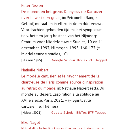
Peter Nissen
De monnik en het gezin. Dionysius de Kartuizer
over huwelijk en gezin
,
in: Petronella Bange,
Geloof, moraal en intellect in de middeleeuwen.
Voordrachten gehouden tijdens het symposium
t.g.v. het tien-jarig bestaan van het Nijmeegs
Centrum voor Middeleeuwse Studies, 10 en 11
december 1993, Nijmegen, 1995, 160-173 (=
Middeleeuwse studies, 10)
[Nissen 1995]
Google Scholar
BibTex
RTF
Tagged
Nathalie Nabert
Le modèle cartusien et le rayonnement de la
chartreuse de Paris comme source d’inspiration
au retrait du monde
,
in: Nathalie Nabert (ed.), Du
monde au désert. L’aspiration à la solitude au
XVIIe siècle, Paris, 2021, – (= Spiritualité
cartusienne. Thèmes)
[Nabert 2021]
Google Scholar
BibTex
RTF
Tagged
Elke Nagel
Mittelalterliche Kartäuserklöster als Lebensader