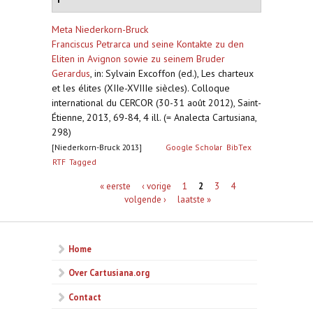
Meta Niederkorn-Bruck
Franciscus Petrarca und seine Kontakte zu den
Eliten in Avignon sowie zu seinem Bruder
Gerardus
,
in: Sylvain Excoffon (ed.), Les charteux
et les élites (XIIe-XVIIIe siècles). Colloque
international du CERCOR (30-31 août 2012), Saint-
Étienne, 2013, 69-84, 4 ill. (= Analecta Cartusiana,
298)
[Niederkorn-Bruck 2013]
Google Scholar
BibTex
RTF
Tagged
Pagina's
« eerste
‹ vorige
1
2
3
4
volgende ›
laatste »
Home
Over Cartusiana.org
Contact