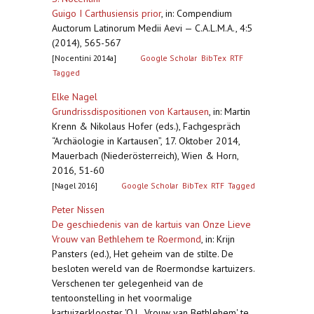
Guigo I Carthusiensis prior
,
in: Compendium
Auctorum Latinorum Medii Aevi — C.A.L.M.A., 4:5
(2014), 565-567
[Nocentini 2014a]
Google Scholar
BibTex
RTF
Tagged
Elke Nagel
Grundrissdispositionen von Kartausen
,
in: Martin
Krenn & Nikolaus Hofer (eds.), Fachgespräch
“Archäologie in Kartausen”, 17. Oktober 2014,
Mauerbach (Niederösterreich), Wien & Horn,
2016, 51-60
[Nagel 2016]
Google Scholar
BibTex
RTF
Tagged
Peter Nissen
De geschiedenis van de kartuis van Onze Lieve
Vrouw van Bethlehem te Roermond
,
in: Krijn
Pansters (ed.), Het geheim van de stilte. De
besloten wereld van de Roermondse kartuizers.
Verschenen ter gelegenheid van de
tentoonstelling in het voormalige
kartuizerklooster 'O.L. Vrouw van Bethlehem' te