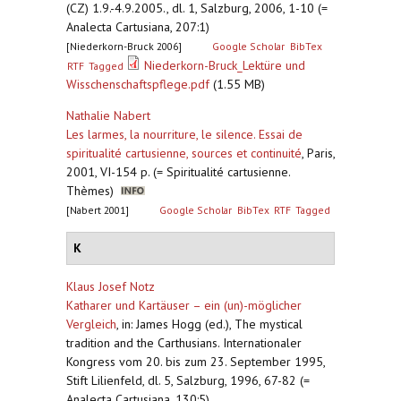
(CZ) 1.9.-4.9.2005., dl. 1, Salzburg, 2006, 1-10 (=
Analecta Cartusiana, 207:1)
[Niederkorn-Bruck 2006]
Google Scholar
BibTex
Niederkorn-Bruck_Lektüre und
RTF
Tagged
Wisschenschaftspflege.pdf
(1.55 MB)
Nathalie Nabert
Les larmes, la nourriture, le silence. Essai de
spiritualité cartusienne, sources et continuité
,
Paris,
2001, VI-154 p. (= Spiritualité cartusienne.
Thèmes)
[Nabert 2001]
Google Scholar
BibTex
RTF
Tagged
K
Klaus Josef Notz
Katharer und Kartäuser – ein (un)-möglicher
Vergleich
,
in: James Hogg (ed.), The mystical
tradition and the Carthusians. Internationaler
Kongress vom 20. bis zum 23. September 1995,
Stift Lilienfeld, dl. 5, Salzburg, 1996, 67-82 (=
Analecta Cartusiana, 130:5)