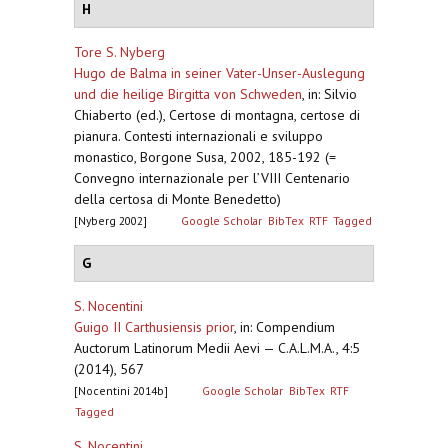
H
Tore S. Nyberg
Hugo de Balma in seiner Vater-Unser-Auslegung
und die heilige Birgitta von Schweden
,
in: Silvio
Chiaberto (ed.), Certose di montagna, certose di
pianura. Contesti internazionali e sviluppo
monastico, Borgone Susa, 2002, 185-192 (=
Convegno internazionale per l’VIII Centenario
della certosa di Monte Benedetto)
[Nyberg 2002]
Google Scholar
BibTex
RTF
Tagged
G
S. Nocentini
Guigo II Carthusiensis prior
,
in: Compendium
Auctorum Latinorum Medii Aevi — C.A.L.M.A., 4:5
(2014), 567
[Nocentini 2014b]
Google Scholar
BibTex
RTF
Tagged
S. Nocentini