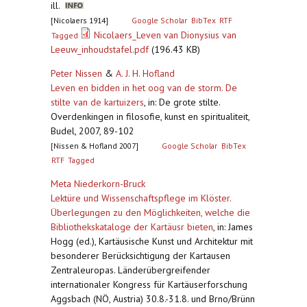
ill.
[Nicolaers 1914]
Google Scholar
BibTex
RTF
Nicolaers_Leven van Dionysius van
Tagged
Leeuw_inhoudstafel.pdf
(196.43 KB)
Peter Nissen
&
A. J. H. Hofland
Leven en bidden in het oog van de storm. De
stilte van de kartuizers
,
in: De grote stilte.
Overdenkingen in filosofie, kunst en spiritualiteit,
Budel, 2007, 89-102
[Nissen & Hofland 2007]
Google Scholar
BibTex
RTF
Tagged
Meta Niederkorn-Bruck
Lektüre und Wissenschaftspflege im Klöster.
Überlegungen zu den Möglichkeiten, welche die
Bibliothekskataloge der Kartäusr bieten
,
in: James
Hogg (ed.), Kartäusische Kunst und Architektur mit
besonderer Berücksichtigung der Kartausen
Zentraleuropas. Länderübergreifender
internationaler Kongress für Kartäuserforschung
Aggsbach (NÖ, Austria) 30.8.-31.8. und Brno/Brünn