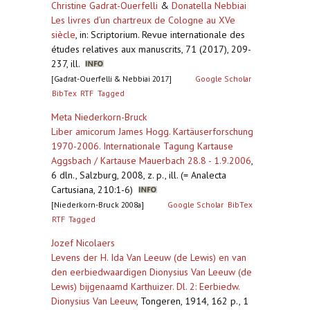
Christine Gadrat-Ouerfelli
&
Donatella Nebbiai
Les livres d’un chartreux de Cologne au XVe
siècle
,
in: Scriptorium. Revue internationale des
études relatives aux manuscrits, 71 (2017), 209-
237, ill.
[Gadrat-Ouerfelli & Nebbiai 2017]
Google Scholar
BibTex
RTF
Tagged
Meta Niederkorn-Bruck
Liber amicorum James Hogg. Kartäuserforschung
1970-2006. Internationale Tagung Kartause
Aggsbach / Kartause Mauerbach 28.8 - 1.9.2006
,
6 dln., Salzburg, 2008, z. p., ill. (= Analecta
Cartusiana, 210:1-6)
[Niederkorn-Bruck 2008a]
Google Scholar
BibTex
RTF
Tagged
Jozef Nicolaers
Levens der H. Ida Van Leeuw (de Lewis) en van
den eerbiedwaardigen Dionysius Van Leeuw (de
Lewis) bijgenaamd Karthuizer. Dl. 2: Eerbiedw.
Dionysius Van Leeuw
,
Tongeren, 1914, 162 p., 1