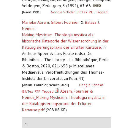
Veldegem, Zedelgem, 3 (1991), 63-66
[Naert 1991]
Google Scholar
BibTex
RTF
Tagged
Marieke Abram
,
Gilbert Fournier
&
Balázs J.
Nemes
Making Mysticism. Theologia mystica als
historische Kategorie der Wissensordnung in der
Katalogisierungspraxis der Erfurter Kartause
,
in:
Andreas Speer & Lars Reuke (eds.), Die
Bibliothek – The Library – La Bibliothèque, Berlin
& Boston, 2020, 621-655 (= Miscellanea
Mediaevalia. Veröffentlichungen des Thomas-
Instituts der Universität zu Köln, 41)
[Abram, Fournier, Nemes 2020]
Google Scholar
Abram, Fournier &
BibTex
RTF
Tagged
Nemes_Making Mysticism. Theologia mystica in
der Katalogisierungspraxis der Erfurter
Kartause.pdf
(208.88 KB)
L