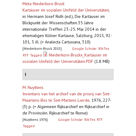
Meta Niederkorn-Bruck
Kartäuser im sozialen Umfeld der Universitäten
,
in: Hermann Josef Roth (ed.), Die Kartäuser im
Blickpunkt der Wissenschaften.35 Jahre
internationale Treffen 23.-25. Mai 2014 in der
ehemaligen Kölner Kartause, Salzburg, 2015, 92-
101, 5 ill. (= Analecta Cartusiana, 310)
[Niederkorn-Bruck 2015]
Google Scholar
BibTex
Niederkorn-Bruckx_Kartäuser im
RTF
Tagged
sozialen Umfeld der Universitäten.PDF
(1.8 MB)
I
M. Nuyttens
Inventaris van het archief van de priorij van Sint-
Maartens-Bos te Sint-Martens-Lierde
,
1976, 227-
(3) p. (= Algemeen Rijksarchief en Rijksarchief in
de Provinciën. Rijksarchief te Ronse)
[Nuyttens 1976]
Google Scholar
BibTex
RTF
Tagged