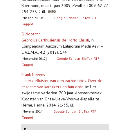
Roermond, maart - juni 2009, Zwolle, 2009, 62-77,
254-258, 2 ill.
[Nissen 2009b]
Google Scholar
BibTex
RTF
Tagged
S. Nocentini
Georgius Carthusiensis de Horto Christi
,
in:
Compendium Auctorum Latinorum Medii Aevi —
C.A.L.M.A., 4:2 (2012), 174
[Nocentini 2012]
Google Scholar
BibTex
RTF
Tagged
Frank Nevens
... het gefluister van een zachte bries. Over de
essentie van kartuizers en hun orde
,
in: Het
zwijgzame verleden. 700 jaar kloosterkroniek:
Klooster van Onze-Lieve-Vrouwe-Kapelle te
Herne, Herne, 2014, 21-35, ill.
[Nevens 2014]
Google Scholar
BibTex
RTF
Tagged
F