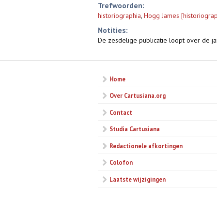
Trefwoorden:
historiographia
,
Hogg James [historiogra
Notities:
De zesdelige publicatie loopt over de j
Home
Over Cartusiana.org
Contact
Studia Cartusiana
Redactionele afkortingen
Colofon
Laatste wijzigingen