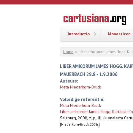
Overslaan en naar de inhoud gaan
CARTUSI
Geschiedenis
van de
kartuizerorde
in de
Nederlanden
Introductio
Monasticon
U bent hier
Home
»
Liber amicorum James Hogg. Kar
LIBER AMICORUM JAMES HOGG. KA
MAUERBACH 28.8 - 1.9.2006
Auteurs:
Meta Niederkorn-Bruck
Volledige referentie:
Meta Niederkorn-Bruck
Liber amicorum James Hogg. Kartäuserfo
Salzburg, 2008, z. p., ill. (= Analecta Car
[Niederkorn-Bruck 2008a]