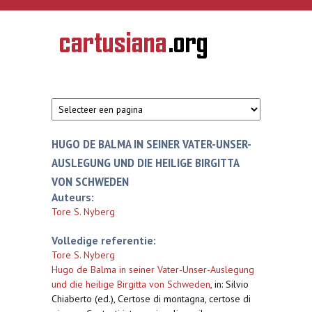
Overslaan en naar de inhoud gaan
CARTUSIANA
Geschiedenis
van de
kartuizerorde
in de
Nederlanden
HUGO DE BALMA IN SEINER VATER-UNSER-
AUSLEGUNG UND DIE HEILIGE BIRGITTA
VON SCHWEDEN
Auteurs:
Tore S. Nyberg
Volledige referentie:
Tore S. Nyberg
Hugo de Balma in seiner Vater-Unser-Auslegung
und die heilige Birgitta von Schweden
,
in: Silvio
Chiaberto (ed.), Certose di montagna, certose di