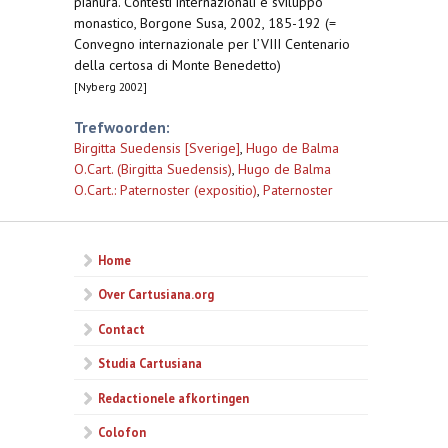
pianura. Contesti internazionali e sviluppo
monastico, Borgone Susa, 2002, 185-192 (=
Convegno internazionale per l’VIII Centenario
della certosa di Monte Benedetto)
[Nyberg 2002]
Trefwoorden:
Birgitta Suedensis [Sverige]
,
Hugo de Balma
O.Cart. (Birgitta Suedensis)
,
Hugo de Balma
O.Cart.: Paternoster (expositio)
,
Paternoster
Home
Over Cartusiana.org
Contact
Studia Cartusiana
Redactionele afkortingen
Colofon