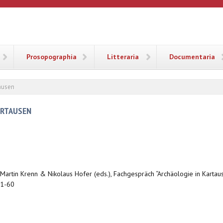
ANA
Prosopographia
Litteraria
Documentaria
ausen
ARTAUSEN
: Martin Krenn & Nikolaus Hofer (eds.), Fachgespräch “Archäologie in Karta
51-60