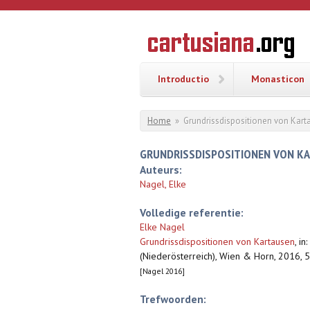
Overslaan en naar de inhoud gaan
CARTUSI
Geschiedenis
van de
kartuizerorde
in de
Nederlanden
Introductio
Monasticon
U bent hier
Home
»
Grundrissdispositionen von Kart
GRUNDRISSDISPOSITIONEN VON K
Auteurs:
Nagel, Elke
Volledige referentie:
Elke Nagel
Grundrissdispositionen von Kartausen
,
in
(Niederösterreich), Wien & Horn, 2016, 
[Nagel 2016]
Trefwoorden: