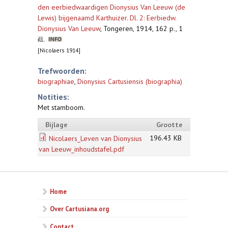
den eerbiedwaardigen Dionysius Van Leeuw (de
Lewis) bijgenaamd Karthuizer. Dl. 2: Eerbiedw.
Dionysius Van Leeuw
,
Tongeren, 1914, 162 p., 1
ill.
[Nicolaers 1914]
Trefwoorden:
biographiae
,
Dionysius Cartusiensis (biographia)
Notities:
Met stamboom.
Bijlage
Grootte
196.43 KB
Nicolaers_Leven van Dionysius
van Leeuw_inhoudstafel.pdf
Home
Over Cartusiana.org
Contact