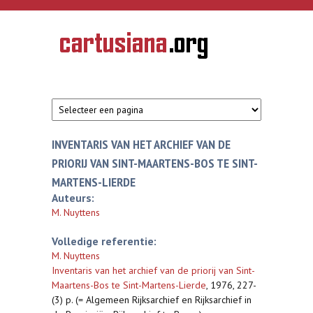
Overslaan en naar de inhoud gaan
CARTUSIANA
Geschiedenis
van de
kartuizerorde
in de
Nederlanden
INVENTARIS VAN HET ARCHIEF VAN DE
PRIORIJ VAN SINT-MAARTENS-BOS TE SINT-
MARTENS-LIERDE
Auteurs:
M. Nuyttens
Volledige referentie:
M. Nuyttens
Inventaris van het archief van de priorij van Sint-
Maartens-Bos te Sint-Martens-Lierde
,
1976, 227-
(3) p. (= Algemeen Rijksarchief en Rijksarchief in