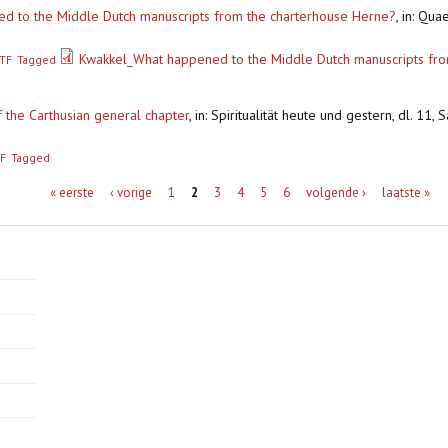
d to the Middle Dutch manuscripts from the charterhouse Herne?
,
in: Qua
Kwakkel_What happened to the Middle Dutch manuscripts fr
TF
Tagged
f the Carthusian general chapter
,
in: Spiritualität heute und gestern, dl. 11,
F
Tagged
« eerste
‹ vorige
1
2
3
4
5
6
volgende ›
laatste »