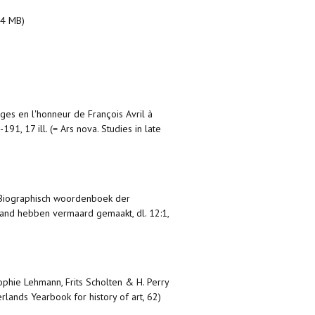
.4 MB)
nges en l'honneur de François Avril à
91, 17 ill. (= Ars nova. Studies in late
s.), Biographisch woordenboek der
land hebben vermaard gemaakt, dl. 12:1,
ophie Lehmann, Frits Scholten & H. Perry
lands Yearbook for history of art, 62)