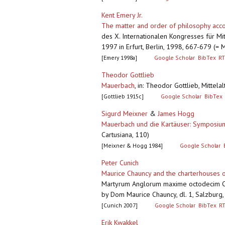
Kent Emery Jr.
The matter and order of philosophy acco
des X. Internationalen Kongresses für Mit
1997 in Erfurt, Berlin, 1998, 667-679 (= 
[Emery 1998a]
Google Scholar
BibTex
RT
Theodor Gottlieb
Mauerbach
,
in: Theodor Gottlieb, Mittela
[Gottlieb 1915c]
Google Scholar
BibTex
Sigurd Meixner
&
James Hogg
Mauerbach und die Kartäuser: Symposium ü
Cartusiana, 110)
[Meixner & Hogg 1984]
Google Scholar
Peter Cunich
Maurice Chauncy and the charterhouses
Martyrum Anglorum maxime octodecim Car
by Dom Maurice Chauncy, dl. 1, Salzburg, 
[Cunich 2007]
Google Scholar
BibTex
R
Erik Kwakkel