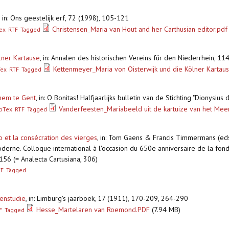
,
in: Ons geestelijk erf, 72 (1998), 105-121
Christensen_Maria van Hout and her Carthusian editor.pdf
ex
RTF
Tagged
lner Kartause
,
in: Annalen des historischen Vereins für den Niederrhein, 11
Kettenmeyer_Maria von Oisterwijk und die Kölner Kartau
Tex
RTF
Tagged
rhem te Gent
,
in: O Bonitas! Halfjaarlijks bulletin van de Stichting "Dionysius d
Vanderfeesten_Mariabeeld uit de kartuize van het Me
bTex
RTF
Tagged
no et la consécration des vierges
,
in: Tom Gaens & Francis Timmermans (eds.)
erne. Colloque international à l'occasion du 650e anniversaire de la fond
156 (= Analecta Cartusiana, 306)
TF
Tagged
enstudie
,
in: Limburg's jaarboek, 17 (1911), 170-209, 264-290
Hesse_Martelaren van Roemond.PDF
(7.94 MB)
F
Tagged