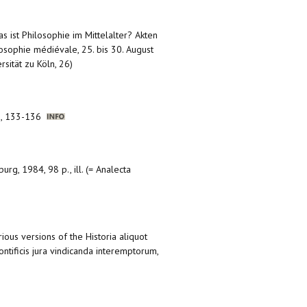
as ist Philosophie im Mittelalter? Akten
losophie médiévale, 25. bis 30. August
sität zu Köln, 26)
915, 133-136
burg, 1984, 98 p., ill. (= Analecta
rious versions of the Historia aliquot
ificis jura vindicanda interemptorum,