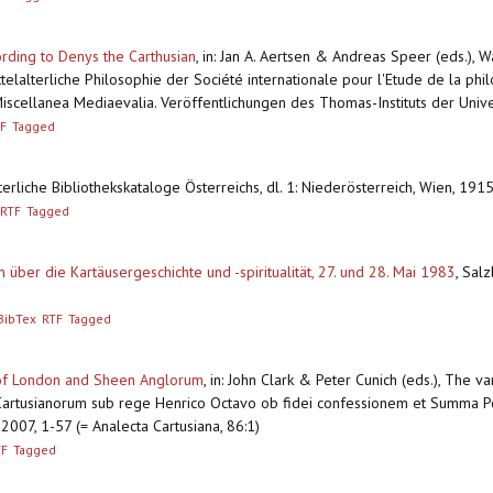
rding to Denys the Carthusian
,
in: Jan A. Aertsen & Andreas Speer (eds.), W
telalterliche Philosophie der Société internationale pour l'Etude de la phi
Miscellanea Mediaevalia. Veröffentlichungen des Thomas-Instituts der Univer
F
Tagged
lterliche Bibliothekskataloge Österreichs, dl. 1: Niederösterreich, Wien, 1
RTF
Tagged
ber die Kartäusergeschichte und -spiritualität, 27. und 28. Mai 1983
,
Salz
BibTex
RTF
Tagged
 of London and Sheen Anglorum
,
in: John Clark & Peter Cunich (eds.), The va
tusianorum sub rege Henrico Octavo ob fidei confessionem et Summa Pont
2007, 1-57 (= Analecta Cartusiana, 86:1)
TF
Tagged