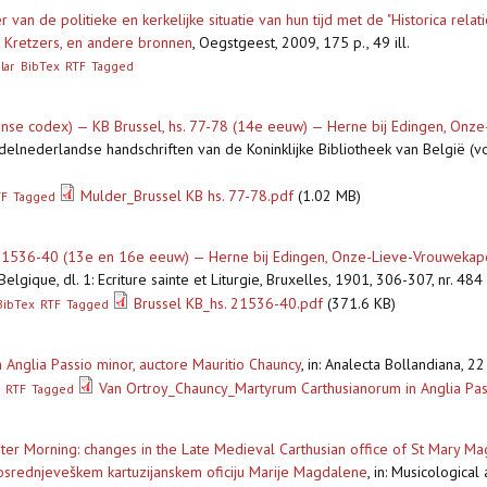
van de politieke en kerkelijke situatie van hun tijd met de "Historica rel
. Kretzers, en andere bronnen
,
Oegstgeest, 2009, 175 p., 49 ill.
lar
BibTex
RTF
Tagged
tijnse codex) — KB Brussel, hs. 77-78 (14e eeuw) — Herne bij Edingen, On
lnederlandse handschriften van de Koninklijke Bibliotheek van België (voor
Mulder_Brussel KB hs. 77-78.pdf
(1.02 MB)
TF
Tagged
 21536-40 (13e en 16e eeuw) — Herne bij Edingen, Onze-Lieve-Vrouwekap
elgique, dl. 1: Ecriture sainte et Liturgie, Bruxelles, 1901, 306-307, nr. 48
Brussel KB_hs. 21536-40.pdf
(371.6 KB)
BibTex
RTF
Tagged
nglia Passio minor, auctore Mauritio Chauncy
,
in: Analecta Bollandiana, 
Van Ortroy_Chauncy_Martyrum Carthusianorum in Anglia Pas
RTF
Tagged
ter Morning: changes in the Late Medieval Carthusian office of St Mary M
srednjeveškem kartuzijanskem oficiju Marije Magdalene
,
in: Musicological