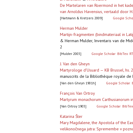
De Martelaren van Roermond in het kader 
van Arnoldus Havensius, vertaald door H
[Hartmann & Kretzers 2009]
Google Scho
Herman Mulder
Martijn-fragmenten (bindmateriaal in La
& Herman Mulder, Inventaris van de Midde
2
[Mulder 2003]
Google Scholar
BibTex
R
J. Van den Gheyn
Martyrologe d'Usuard — KB Brussel, hs.
manuscrits de la Bibliothèque royale de B
[Van den Gheyn 1901h]
Google Scholar
François Van Ortroy
Martyrum monachorum Carthusianorum in A
[Van Ortroy 1903]
Google Scholar
BibTex
Katarina Šter
Mary Magdalene, the Apostola of the Eas
velikonočnega jutra: Spremembe v pozno