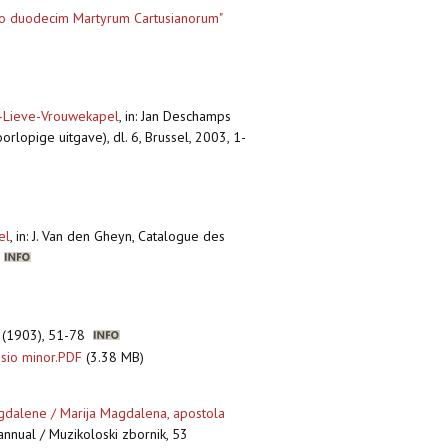
atio duodecim Martyrum Cartusianorum"
ze-Lieve-Vrouwekapel
,
in: Jan Deschamps
lopige uitgave), dl. 6, Brussel, 2003, 1-
el
,
in: J. Van den Gheyn, Catalogue des
4
22 (1903), 51-78
sio minor.PDF
(3.38 MB)
agdalene / Marija Magdalena, apostola
 annual / Muzikoloski zbornik, 53