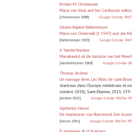
Kirsten M. Christensen
Maria van Hout and her Carthusian editor
[Christensen 1998]
Google Scholar
BibT
Johann Baptist Kettenmeyer
Maria von Oisterwijk († 1547) und die Kö
[Kettenmeyer 1929]
Google Scholar
Bib
A. Vanderfeesten
Mariabeeld uit de kartuize van het Mee
[Vanderfeesten 1969]
Google Scholar
Bi
Thomas Jérôme
Un mariage divin. Les filles de saint Bru
chartreux dans l'Europe médiévale et mod
octobre 2010), Saint-Étienne, 2015, 139-
[Jérôme 2015]
Google Scholar
BibTex
R
Gijsbertus Hesse
De martelaren van Roermond. Een bronn
[Hesse 1911]
Google Scholar
BibTex
RT
B. Hartmann
&
H. Kretzers