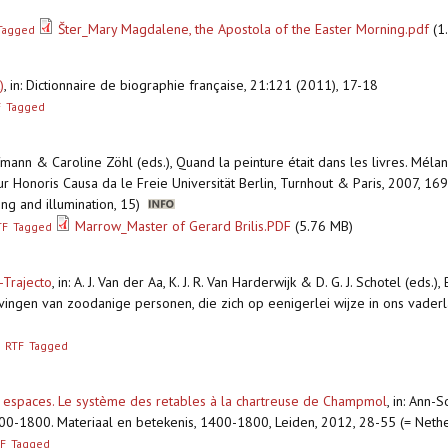
Šter_Mary Magdalene, the Apostola of the Easter Morning.pdf
(1
Tagged
)
,
in: Dictionnaire de biographie française, 21:121 (2011), 17-18
F
Tagged
fmann & Caroline Zöhl (eds.), Quand la peinture était dans les livres. Méla
r Honoris Causa da le Freie Universität Berlin, Turnhout & Paris, 2007, 169-1
ing and illumination, 15)
Marrow_Master of Gerard Brilis.PDF
(5.76 MB)
TF
Tagged
-Trajecto
,
in: A. J. Van der Aa, K. J. R. Van Harderwijk & D. G. J. Schotel (ed
ingen van zoodanige personen, die zich op eenigerlei wijze in ons vader
RTF
Tagged
t espaces. Le système des retables à la chartreuse de Champmol
,
in: Ann-S
00-1800. Materiaal en betekenis, 1400-1800, Leiden, 2012, 28-55 (= Nether
F
Tagged