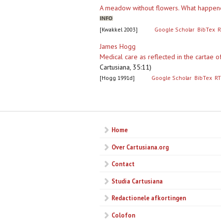
A meadow without flowers. What happene
[Kwakkel 2003]
Google Scholar
BibTex
R
James Hogg
Medical care as reflected in the cartae o
Cartusiana, 35:11)
[Hogg 1991d]
Google Scholar
BibTex
RT
Pagina's
Home
Over Cartusiana.org
Contact
Studia Cartusiana
Redactionele afkortingen
Colofon