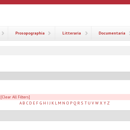
ANA
Prosopographia
Litteraria
Documentaria
[Clear All Filters]
A
B
C
D
E
F
G
H
I
J
K
L
M
N
O
P
Q
R
S
T
U
V
W
X
Y
Z