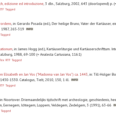
ch, edizione ed introduzione
,
3 dln., Salzburg, 2002, 643 (doorlopend) p. (
RTF
Tagged
rordens
,
in: Gerardo Posada (ed.), Der heilige Bruno, Vater der Kartäuser, e
n, 1987, 265-319
Tagged
tationum
,
in: James Hogg (ed.), Kartäuserliturgie und Kartäuserschrifttum. In
alzburg, 1988, 69-100 (= Analecta Cartusiana, 116:1)
Tex
RTF
Tagged
en Elisabeth en Jan Vos (“Madonna van Jan Vos”) ca. 1443
,
in: Till-Holger Bo
430-1530. Catalogus, Tielt, 2010, 150, 1 ill.
RTF
Tagged
in: Noortover. Driemaandelijks tijdschrift met archeologie, geschiedenis, h
egem, Eernegem, Ichtegem, Loppem, Veldegem, Zedelgem, 3 (1991), 63-66
Tagged