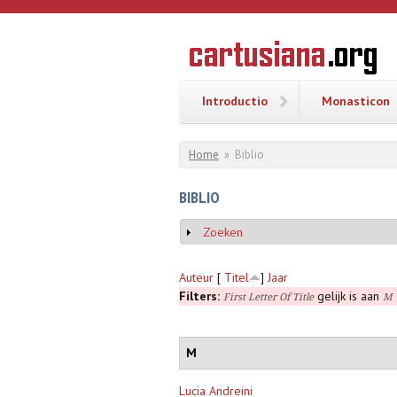
Overslaan en naar de inhoud gaan
CARTUSI
Geschiedenis
van de
kartuizerorde
in de
Nederlanden
Introductio
Monasticon
U bent hier
Home
»
Biblio
BIBLIO
Zoeken
Weergeven
Auteur
[
Titel
]
Jaar
Filters:
gelijk is aan
First Letter Of Title
M
M
Lucia Andreini