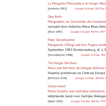
La Margarita Philosophica di Gregor Reis
[Andreini 2002]
Google Scholar
BibTex
Otto Beck
Marginalien zur Geschichte des Kartäuse
vertaald door Hubertus Maria Blüm, Köl
[Beck 1987]
Google Scholar
BibTex
RTF
Peter Dinzelbacher
Marguerite d'Oingt und ihre Pagina medi
September 1987, Klosterneuburg, dl. 1, S
[Dinzelbacher 1988]
Google Scholar
Bib
Till-Holger Borchert
Maria met het Kind, de heiligen Barbara 
Vlaamse primitieven en Centraal-Europa 1
[Borchert 2010]
Google Scholar
BibTex
Urbain Naert
Maria Strubbe, een Aartrijkse kartuizerin
,
letterkunde, kunst over Aartrijke, Bek
[Naert 1991]
Google Scholar
BibTex
RTF