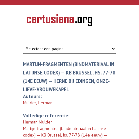
Overslaan en naar de inhoud gaan
CARTUSIANA
Geschiedenis
van de
kartuizerorde
in de
Nederlanden
MARTIJN-FRAGMENTEN (BINDMATERIAAL IN
LATIJNSE CODEX) — KB BRUSSEL, HS. 77-78
(14E EEUW) — HERNE BIJ EDINGEN, ONZE-
LIEVE-VROUWEKAPEL
Auteurs:
Mulder, Herman
Volledige referentie:
Herman Mulder
Martijn-fragmenten (bindmateriaal in Latijnse
codex) — KB Brussel, hs. 77-78 (14e eeuw) —