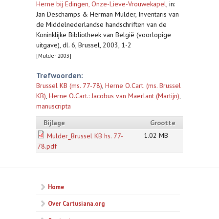
Herne bij Edingen, Onze-Lieve-Vrouwekapel
,
in:
Jan Deschamps & Herman Mulder, Inventaris van
de Middelnederlandse handschriften van de
Koninklijke Bibliotheek van België (voorlopige
uitgave), dl. 6, Brussel, 2003, 1-2
[Mulder 2003]
Trefwoorden:
Brussel KB (ms. 77-78)
,
Herne O.Cart. (ms. Brussel
KB)
,
Herne O.Cart.: Jacobus van Maerlant (Martijn)
,
manuscripta
Bijlage
Grootte
1.02 MB
Mulder_Brussel KB hs. 77-
78.pdf
Home
Over Cartusiana.org