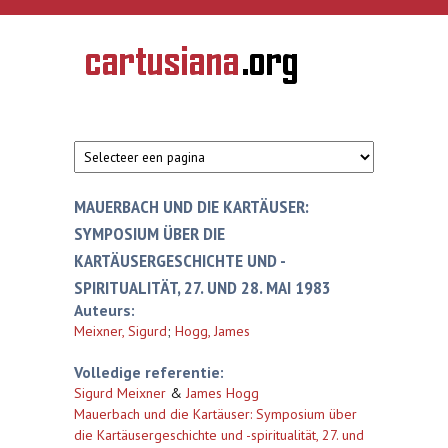
Overslaan en naar de inhoud gaan
CARTUSIANA
Geschiedenis
van de
kartuizerorde
in de
Nederlanden
MAUERBACH UND DIE KARTÄUSER:
SYMPOSIUM ÜBER DIE
KARTÄUSERGESCHICHTE UND -
SPIRITUALITÄT, 27. UND 28. MAI 1983
Auteurs:
Meixner, Sigurd
;
Hogg, James
Volledige referentie:
Sigurd Meixner
&
James Hogg
Mauerbach und die Kartäuser: Symposium über
die Kartäusergeschichte und -spiritualität, 27. und