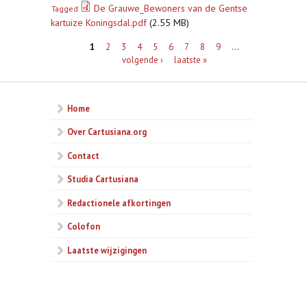
De Grauwe_Bewoners van de Gentse
Tagged
kartuize Koningsdal.pdf
(2.55 MB)
Pagina's
1
2
3
4
5
6
7
8
9
…
volgende ›
laatste »
Home
Over Cartusiana.org
Contact
Studia Cartusiana
Redactionele afkortingen
Colofon
Laatste wijzigingen