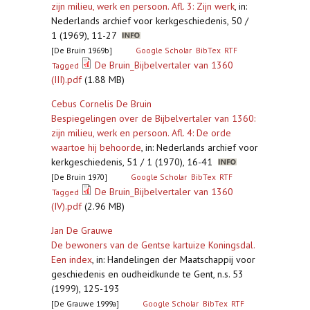
zijn milieu, werk en persoon. Afl. 3: Zijn werk
,
in:
Nederlands archief voor kerkgeschiedenis, 50 /
1 (1969), 11-27
[De Bruin 1969b]
Google Scholar
BibTex
RTF
De Bruin_Bijbelvertaler van 1360
Tagged
(III).pdf
(1.88 MB)
Cebus Cornelis De Bruin
Bespiegelingen over de Bijbelvertaler van 1360:
zijn milieu, werk en persoon. Afl. 4: De orde
waartoe hij behoorde
,
in: Nederlands archief voor
kerkgeschiedenis, 51 / 1 (1970), 16-41
[De Bruin 1970]
Google Scholar
BibTex
RTF
De Bruin_Bijbelvertaler van 1360
Tagged
(IV).pdf
(2.96 MB)
Jan De Grauwe
De bewoners van de Gentse kartuize Koningsdal.
Een index
,
in: Handelingen der Maatschappij voor
geschiedenis en oudheidkunde te Gent, n.s. 53
(1999), 125-193
[De Grauwe 1999a]
Google Scholar
BibTex
RTF