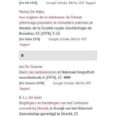
[De Wit 1928]
Google Scholar
BibTex
RTF
Tagged
Michel De Waha
Aux origines de la chartreuse de Scheut:
pèlerinage populaire et monastère patricien
,
in:
Annales de la Société royale d'archéologie de
Bruxelles, 55 (1978), 3-26
[De Waha 1978]
Google Scholar
BibTex
RTF
Tagged
B
Jan De Grauwe
Baert, Jan, kartuizerprior
,
in: Nationaal biografisch
woordenboek, 6 (1974), 12
[De Grauwe 1974f]
Google Scholar
BibTex
RTF
Tagged
B. J. L. De Geer
Begiftigers en bezittingen van het Carthuiser
convent bij Utrecht
,
in: Kronijk van het Historisch
Genootschap gevestigd te Utrecht, 13