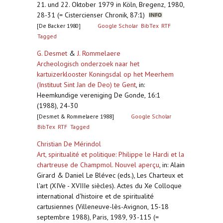
21. und 22. Oktober 1979 in Köln, Bregenz, 1980,
28-31 (= Cistercienser Chronik, 87:1)
[De Backer 1980]
Google Scholar
BibTex
RTF
Tagged
G. Desmet
&
J. Rommelaere
Archeologisch onderzoek naar het
kartuizerklooster Koningsdal op het Meerhem
(Instituut Sint Jan de Deo) te Gent
,
in:
Heemkundige vereniging De Gonde, 16:1
(1988), 24-30
[Desmet & Rommelaere 1988]
Google Scholar
BibTex
RTF
Tagged
Christian De Mérindol
Art, spiritualité et politique: Philippe le Hardi et la
chartreuse de Champmol. Nouvel aperçu
,
in: Alain
Girard & Daniel Le Blévec (eds.), Les Charteux et
l'art (XIVe - XVIIIe siècles). Actes du Xe Colloque
international d'histoire et de spiritualité
cartusiennes (Villeneuve-lès-Avignon, 15-18
septembre 1988), Paris, 1989, 93-115 (=