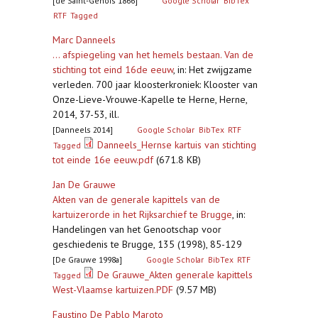
[de Saint-Genois 1866]
Google Scholar
BibTex
RTF
Tagged
Marc Danneels
... afspiegeling van het hemels bestaan. Van de
stichting tot eind 16de eeuw
,
in: Het zwijgzame
verleden. 700 jaar kloosterkroniek: Klooster van
Onze-Lieve-Vrouwe-Kapelle te Herne, Herne,
2014, 37-53, ill.
[Danneels 2014]
Google Scholar
BibTex
RTF
Danneels_Hernse kartuis van stichting
Tagged
tot einde 16e eeuw.pdf
(671.8 KB)
Jan De Grauwe
Akten van de generale kapittels van de
kartuizerorde in het Rijksarchief te Brugge
,
in:
Handelingen van het Genootschap voor
geschiedenis te Brugge, 135 (1998), 85-129
[De Grauwe 1998a]
Google Scholar
BibTex
RTF
De Grauwe_Akten generale kapittels
Tagged
West-Vlaamse kartuizen.PDF
(9.57 MB)
Faustino De Pablo Maroto