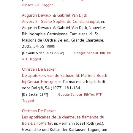
BibTex
RTF
Tagged
Augustin Devaux
&
Gabriël Van Dijck
Anvers 2 - Sainte Sophie de Constantinople
,
in:
Augustin Devaux & Gabriël Van Dijck, Nouvelle
Bibliographie Cartusienne. Cartusiana, dl. 3:
Maisons de l'Ordre, 2e ed., Grande Charteuse,
2005, 54-55
[Devaux & Van Dijck 2005c]
Google Scholar
BibTex
RTF
Tagged
Christian De Backer
De apotekers van de kartuize St.-Martens-Bosch
bij Geraardsbergen
,
in: Farmaceutisch tijdschrift
voor België, 54 (1977), 181-184
[De Backer 1977]
Google Scholar
BibTex
RTF
Tagged
Christian De Backer
Les apothicaires de la chartreuse flamande du
Bois-Daint-Martin
,
in: Hermann Josef Roth (ed.),
Geschichte und Kultur der Kartäuser. Tagung am