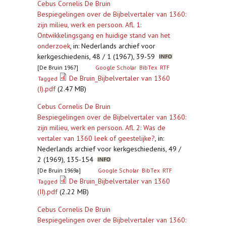
Cebus Cornelis De Bruin
Bespiegelingen over de Bijbelvertaler van 1360:
zijn milieu, werk en persoon. Afl. 1:
Ontwikkelingsgang en huidige stand van het
onderzoek
,
in: Nederlands archief voor
kerkgeschiedenis, 48 / 1 (1967), 39-59
[De Bruin 1967]
Google Scholar
BibTex
RTF
De Bruin_Bijbelvertaler van 1360
Tagged
(I).pdf
(2.47 MB)
Cebus Cornelis De Bruin
Bespiegelingen over de Bijbelvertaler van 1360:
zijn milieu, werk en persoon. Afl. 2: Was de
vertaler van 1360 leek of geestelijke?
,
in:
Nederlands archief voor kerkgeschiedenis, 49 /
2 (1969), 135-154
[De Bruin 1969a]
Google Scholar
BibTex
RTF
De Bruin_Bijbelvertaler van 1360
Tagged
(II).pdf
(2.22 MB)
Cebus Cornelis De Bruin
Bespiegelingen over de Bijbelvertaler van 1360: