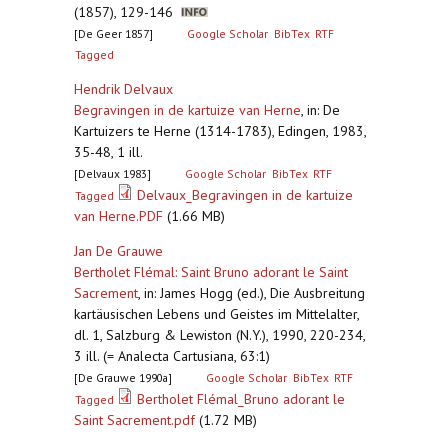
(1857), 129-146
[De Geer 1857]
Google Scholar
BibTex
RTF
Tagged
Hendrik Delvaux
Begravingen in de kartuize van Herne
,
in: De
Kartuizers te Herne (1314-1783), Edingen, 1983,
35-48, 1 ill.
[Delvaux 1983]
Google Scholar
BibTex
RTF
Delvaux_Begravingen in de kartuize
Tagged
van Herne.PDF
(1.66 MB)
Jan De Grauwe
Bertholet Flémal: Saint Bruno adorant le Saint
Sacrement
,
in: James Hogg (ed.), Die Ausbreitung
kartäusischen Lebens und Geistes im Mittelalter,
dl. 1, Salzburg & Lewiston (N.Y.), 1990, 220-234,
3 ill. (= Analecta Cartusiana, 63:1)
[De Grauwe 1990a]
Google Scholar
BibTex
RTF
Bertholet Flémal_Bruno adorant le
Tagged
Saint Sacrement.pdf
(1.72 MB)