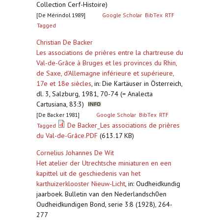
Collection Cerf-Histoire)
[De Mérindol 1989]
Google Scholar
BibTex
RTF
Tagged
Christian De Backer
Les associations de prières entre la chartreuse du
Val-de-Grâce à Bruges et les provinces du Rhin,
de Saxe, d'Allemagne inférieure et supérieure,
17e et 18e siècles
,
in: Die Kartäuser in Österreich,
dl. 3, Salzburg, 1981, 70-74 (= Analecta
Cartusiana, 83:3)
[De Backer 1981]
Google Scholar
BibTex
RTF
De Backer_Les associations de prières
Tagged
du Val-de-Grâce.PDF
(613.17 KB)
Cornelius Johannes De Wit
Het atelier der Utrechtsche miniaturen en een
kapittel uit de geschiedenis van het
karthuizerklooster Nieuw-Licht
,
in: Oudheidkundig
jaarboek. Bulletin van den Nederlandsch0en
Oudheidkundigen Bond, serie 3:8 (1928), 264-
277