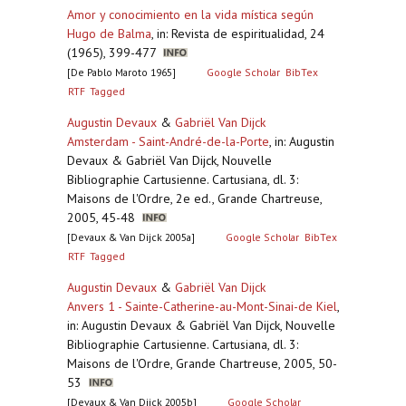
Amor y conocimiento en la vida mística según
Hugo de Balma
,
in: Revista de espiritualidad, 24
(1965), 399-477
[De Pablo Maroto 1965]
Google Scholar
BibTex
RTF
Tagged
Augustin Devaux
&
Gabriël Van Dijck
Amsterdam - Saint-André-de-la-Porte
,
in: Augustin
Devaux & Gabriël Van Dijck, Nouvelle
Bibliographie Cartusienne. Cartusiana, dl. 3:
Maisons de l'Ordre, 2e ed., Grande Chartreuse,
2005, 45-48
[Devaux & Van Dijck 2005a]
Google Scholar
BibTex
RTF
Tagged
Augustin Devaux
&
Gabriël Van Dijck
Anvers 1 - Sainte-Catherine-au-Mont-Sinai-de Kiel
,
in: Augustin Devaux & Gabriël Van Dijck, Nouvelle
Bibliographie Cartusienne. Cartusiana, dl. 3:
Maisons de l'Ordre, Grande Chartreuse, 2005, 50-
53
[Devaux & Van Dijck 2005b]
Google Scholar