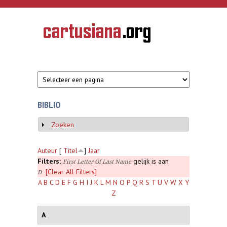
Overslaan en naar de inhoud gaan
CARTUSIANA
Geschiedenis
van de
kartuizerorde
in de
Nederlanden
BIBLIO
Zoeken
Weergeven
Auteur
[
Titel
]
Jaar
Filters:
gelijk is aan
First Letter Of Last Name
[Clear All Filters]
D
A
B
C
D
E
F
G
H
I
J
K
L
M
N
O
P
Q
R
S
T
U
V
W
X
Y
Z
A