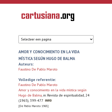
Overslaan en naar de inhoud gaan
CARTUSIANA
Geschiedenis
van de
kartuizerorde
in de
Nederlanden
AMOR Y CONOCIMIENTO EN LA VIDA
MÍSTICA SEGÚN HUGO DE BALMA
Auteurs:
Faustino De Pablo Maroto
Volledige referentie:
Faustino De Pablo Maroto
Amor y conocimiento en la vida mística según
Hugo de Balma
,
in: Revista de espiritualidad, 24
(1965), 399-477
[De Pablo Maroto 1965]