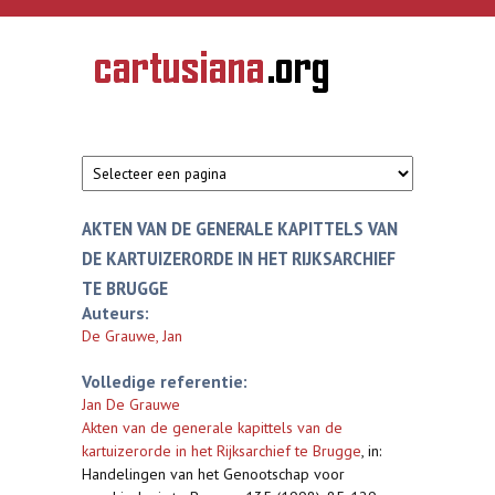
Overslaan en naar de inhoud gaan
CARTUSIANA
Geschiedenis
van de
kartuizerorde
in de
Nederlanden
AKTEN VAN DE GENERALE KAPITTELS VAN
DE KARTUIZERORDE IN HET RIJKSARCHIEF
TE BRUGGE
Auteurs:
De Grauwe, Jan
Volledige referentie:
Jan De Grauwe
Akten van de generale kapittels van de
kartuizerorde in het Rijksarchief te Brugge
,
in:
Handelingen van het Genootschap voor