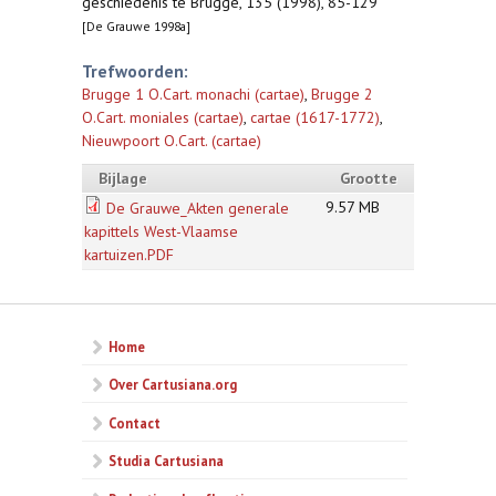
geschiedenis te Brugge, 135 (1998), 85-129
[De Grauwe 1998a]
Trefwoorden:
Brugge 1 O.Cart. monachi (cartae)
,
Brugge 2
O.Cart. moniales (cartae)
,
cartae (1617-1772)
,
Nieuwpoort O.Cart. (cartae)
Bijlage
Grootte
9.57 MB
De Grauwe_Akten generale
kapittels West-Vlaamse
kartuizen.PDF
Home
Over Cartusiana.org
Contact
Studia Cartusiana