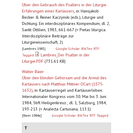
Über den Gebrauch des Psalters in der Liturgie.
Erfahrungen eines Kartäusers
,
in: Hansjakob
Becker & Reiner Kaczynski (eds.), Liturgie und
Dichtung. Ein interdisziplinäres Kompendium, dl. 2,
Sankt Ottilien, 1983, 661-667 (= Pietas liturgica.
Interdisziplinäre Beiträge zur
Liturgiewissenschaft, 2)
[Lambres 1983]
Google Scholar
BibTex
RTF
Lambres_Der Psalter in der
Tagged
Liturgie.PDF
(731.61 KB)
Walter Baier
Über den blinden Gehorsam und die Armut des
Kartäusers nach Matthias Mittner OCart (1575-
1632)
,
in: Kartäuserregel und Kartäuserleben.
Internationaler Kongress vom 30. Mai bis 3. Juni
1984, Stift Heiligenkreuz , dl. 1, Salzburg, 1984,
193-213 (= Analecta Cartusiana, 113:1)
[Baier 1984a]
Google Scholar
BibTex
RTF
Tagged
T