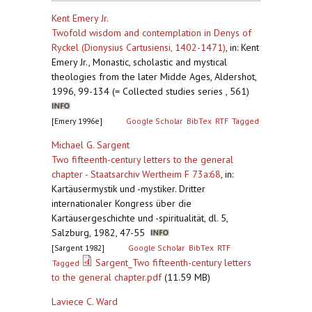
Kent Emery Jr.
Twofold wisdom and contemplation in Denys of
Ryckel (Dionysius Cartusiensi, 1402-1471)
,
in: Kent
Emery Jr., Monastic, scholastic and mystical
theologies from the later Midde Ages, Aldershot,
1996, 99-134 (= Collected studies series , 561)
[Emery 1996e]
Google Scholar
BibTex
RTF
Tagged
Michael G. Sargent
Two fifteenth-century letters to the general
chapter - Staatsarchiv Wertheim F 73a:68
,
in:
Kartäusermystik und -mystiker. Dritter
internationaler Kongress über die
Kartäusergeschichte und -spiritualität, dl. 5,
Salzburg, 1982, 47-55
[Sargent 1982]
Google Scholar
BibTex
RTF
Sargent_Two fifteenth-century letters
Tagged
to the general chapter.pdf
(11.59 MB)
Laviece C. Ward