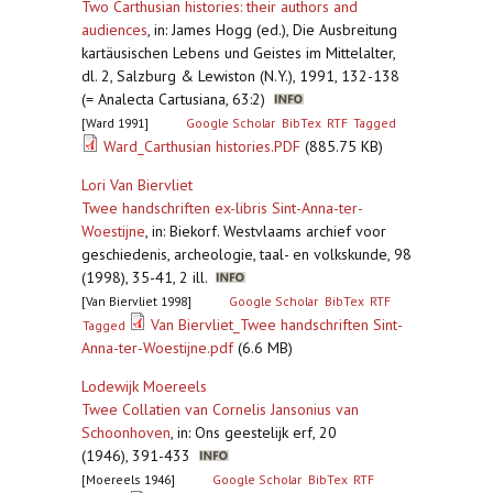
Two Carthusian histories: their authors and
audiences
,
in: James Hogg (ed.), Die Ausbreitung
kartäusischen Lebens und Geistes im Mittelalter,
dl. 2, Salzburg & Lewiston (N.Y.), 1991, 132-138
(= Analecta Cartusiana, 63:2)
[Ward 1991]
Google Scholar
BibTex
RTF
Tagged
Ward_Carthusian histories.PDF
(885.75 KB)
Lori Van Biervliet
Twee handschriften ex-libris Sint-Anna-ter-
Woestijne
,
in: Biekorf. Westvlaams archief voor
geschiedenis, archeologie, taal- en volkskunde, 98
(1998), 35-41, 2 ill.
[Van Biervliet 1998]
Google Scholar
BibTex
RTF
Van Biervliet_Twee handschriften Sint-
Tagged
Anna-ter-Woestijne.pdf
(6.6 MB)
Lodewijk Moereels
Twee Collatien van Cornelis Jansonius van
Schoonhoven
,
in: Ons geestelijk erf, 20
(1946), 391-433
[Moereels 1946]
Google Scholar
BibTex
RTF