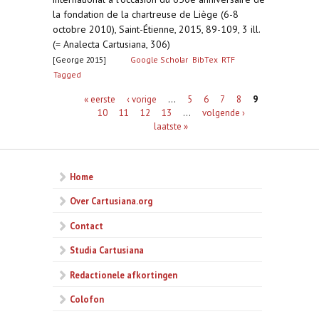
la fondation de la chartreuse de Liège (6-8
octobre 2010), Saint-Étienne, 2015, 89-109, 3 ill.
(= Analecta Cartusiana, 306)
[George 2015]
Google Scholar
BibTex
RTF
Tagged
Pagina's
« eerste
‹ vorige
…
5
6
7
8
9
10
11
12
13
…
volgende ›
laatste »
Home
Over Cartusiana.org
Contact
Studia Cartusiana
Redactionele afkortingen
Colofon