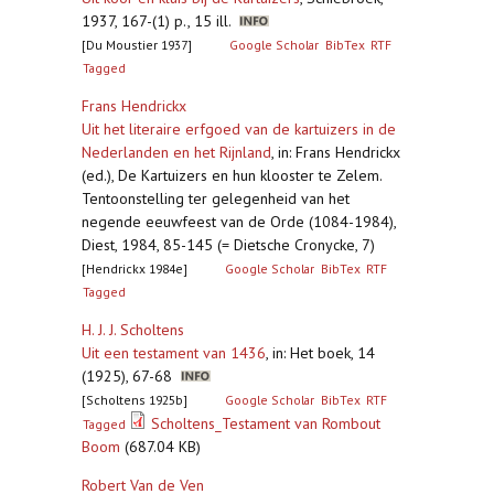
1937, 167-(1) p., 15 ill.
[Du Moustier 1937]
Google Scholar
BibTex
RTF
Tagged
Frans Hendrickx
Uit het literaire erfgoed van de kartuizers in de
Nederlanden en het Rijnland
,
in: Frans Hendrickx
(ed.), De Kartuizers en hun klooster te Zelem.
Tentoonstelling ter gelegenheid van het
negende eeuwfeest van de Orde (1084-1984),
Diest, 1984, 85-145 (= Dietsche Cronycke, 7)
[Hendrickx 1984e]
Google Scholar
BibTex
RTF
Tagged
H. J. J. Scholtens
Uit een testament van 1436
,
in: Het boek, 14
(1925), 67-68
[Scholtens 1925b]
Google Scholar
BibTex
RTF
Scholtens_Testament van Rombout
Tagged
Boom
(687.04 KB)
Robert Van de Ven