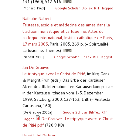
131 (1960), 512-516
[Monard 1960]
Google Scholar
BibTex
RTF
Tagged
Nathalie Nabert
Tristesse, acédie et médecine des âmes dans la
tradition monastique et cartusienne. Actes du
colloque international, Institut catholique de Paris,
17 mars 2005
,
Paris, 2005, 269 p. (= Spiritualité
cartusienne. Thèmes)
[Nabert 2005]
Google Scholar
BibTex
RTF
Tagged
Jan De Grauwe
Le triptyque avec le Christ de Pitié
,
in: Jürg Ganz
& Margrit Früh (eds.), Das Erbe der Kartäuser.
Akten des III. Internationalen Kartäuserkongresses
in der Kartause Ittingen vom 1.-5. Dezember
1999, Salzburg, 2000, 127-133, 1 ill. (= Analecta
Cartusiana, 160)
[De Grauwe 2000a]
Google Scholar
BibTex
RTF
De Grauwe_ Le triptyque avec le Christ
Tagged
de Pitié.pdf
(720.9 KB)
Henri L. M. Defoer