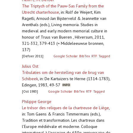
The Triptych of the Pauw-Sas Family from the
Utrecht charterhouse
,
in: Rolf de Weijert, Kim
Ragetli, Arnoud-Jan Bijsterveld & Jeannette van
Arenthals (eds.), Living memoria. Studies in
medieval and early modern memorial culture in
honour of Truus van Bueren , Hilversum, 2011,
321-332, 379-413 (= Middeleeuwse bronnen,
137)
[Defoer 2011]
Google Scholar
BibTex
RTF
Tagged
Julius Ost
Tribulaties om de herstelling van de brug van
Schibeek
,
in: De Kartuizers te Herne (1314-1783),
Edingen, 1983, 49-57
[Ost 1983]
Google Scholar
BibTex
RTF
Tagged
Philippe George
Le trésor des reliques de la chartreuse de Liège
,
in: Tom Gaens & Francis Timmermans (eds.),
Tradition et transformation. Les chartreux dans
l'Europe médiévale et moderne. Colloque
international à l'occasion du 650e anniversaire de