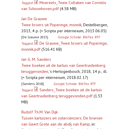
Moereels_Twee Collatien van Cornelis
Tagged
van Schoonhoven.pdf
(4.58 MB)
Jan De Grauwe
Twee broers uit Poperinge, monnik
,
Destelbergen,
2013, 4 p. (= Scripta per internexum, 2013.06.05)
[De Grauwe 2013]
Google Scholar
BibTex
RTF
De Grauwe_Twee broers uit Poperinge,
Tagged
monnik.pdf
(516.41 KB)
Jan G. M. Sanders
Twee boeken uit de kartuis van Geertruidenberg
teruggevonden
,
’s-Hertogenbosch, 2018, 14 p., ill.
(= Scripta per internexum, 2018.02.17)
[Sanders 2018]
Google Scholar
BibTex
RTF
Sanders_Twee boeken uit de kartuis
Tagged
van Geertruidenberg teruggevonden.pdf
(1.53
MB)
Rudolf Th.M. Van Dijk
Tussen kartuizers en cisterciënzers. De brieven
van Geert Grote aan de abdij van Kamp
,
in: