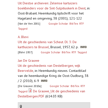
Uit Diestse archieven: Zelemse kartuizers
boekbinders voor de Sint-Sulpitiuskerk in Diest
,
in:
Oost-Brabant. Heemkundig tijdschrift voor het
Hageland en omgeving, 38 (2001), 121-122
[Van de Ven 2001]
Google Scholar
BibTex
RTF
Tagged
A. Blevi
UIt de geschiedenis van Scheut. Dl. 3: De
karthuizers te Brussel
,
Brussel, 1957, 62 p.
[Blévi 1957]
Google Scholar
BibTex
RTF
Tagged
Jan De Grauwe
Uit de geschiedenis van Destelbergen, wijk
Beervelde
,
in: Heemkundig nieuws. Contactblad
van de heemkundige Kring de Oost-Oudburg, 38
/ 2 (2010), 6-9
[De Grauwe 2010a]
Google Scholar
BibTex
RTF
De Grauwe_Uit de geschiedenis van
Tagged
Destelbergen.PDF
(614.03 KB)
Ü