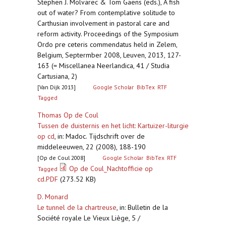
Stephen J. Molvarec & Tom Gaens (eds.), A fish
out of water? From contemplative solitude to
Carthusian involvement in pastoral care and
reform activity. Proceedings of the Symposium
Ordo pre ceteris commendatus held in Zelem,
Belgium, Septermber 2008, Leuven, 2013, 127-
163 (= Miscellanea Neerlandica, 41 / Studia
Cartusiana, 2)
[Van Dijk 2013]
Google Scholar
BibTex
RTF
Tagged
Thomas Op de Coul
Tussen de duisternis en het licht: Kartuizer-liturgie
op cd
,
in: Madoc. Tijdschrift over de
middeleeuwen, 22 (2008), 188-190
[Op de Coul 2008]
Google Scholar
BibTex
RTF
Op de Coul_Nachtofficie op
Tagged
cd.PDF
(273.52 KB)
D. Monard
Le tunnel de la chartreuse
,
in: Bulletin de la
Société royale Le Vieux Liège, 5 /