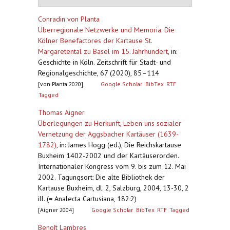
Conradin von Planta
Überregionale Netzwerke und Memoria: Die
Kölner Benefactores der Kartause St.
Margaretental zu Basel im 15. Jahrhundert
,
in:
Geschichte in Köln. Zeitschrift für Stadt- und
Regionalgeschichte, 67 (2020), 85–114
[von Planta 2020]
Google Scholar
BibTex
RTF
Tagged
Thomas Aigner
Überlegungen zu Herkunft, Leben uns sozialer
Vernetzung der Aggsbacher Kartäuser (1639-
1782)
,
in: James Hogg (ed.), Die Reichskartause
Buxheim 1402-2002 und der Kartäuserorden.
Internationaler Kongress vom 9. bis zum 12. Mai
2002. Tagungsort: Die alte Bibliothek der
Kartause Buxheim, dl. 2, Salzburg, 2004, 13-30, 2
ill. (= Analecta Cartusiana, 182:2)
[Aigner 2004]
Google Scholar
BibTex
RTF
Tagged
Benoît Lambres