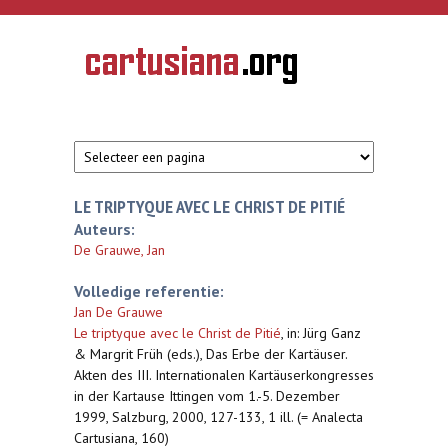
Overslaan en naar de inhoud gaan
CARTUSIANA
Geschiedenis
van de
kartuizerorde
in de
Nederlanden
LE TRIPTYQUE AVEC LE CHRIST DE PITIÉ
Auteurs:
De Grauwe, Jan
Volledige referentie:
Jan De Grauwe
Le triptyque avec le Christ de Pitié
,
in: Jürg Ganz
& Margrit Früh (eds.), Das Erbe der Kartäuser.
Akten des III. Internationalen Kartäuserkongresses
in der Kartause Ittingen vom 1.-5. Dezember
1999, Salzburg, 2000, 127-133, 1 ill. (= Analecta
Cartusiana, 160)