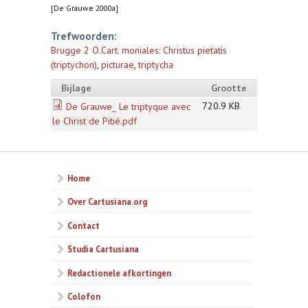
[De Grauwe 2000a]
Trefwoorden:
Brugge 2 O.Cart. moniales: Christus pietatis
(triptychon)
,
picturae
,
triptycha
Bijlage
Grootte
720.9 KB
De Grauwe_ Le triptyque avec
le Christ de Pitié.pdf
Home
Over Cartusiana.org
Contact
Studia Cartusiana
Redactionele afkortingen
Colofon