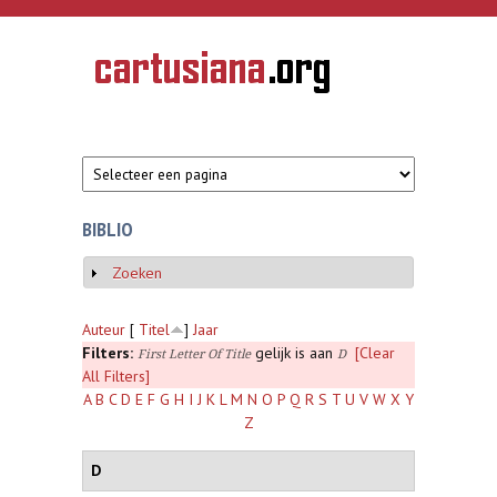
Overslaan en naar de inhoud gaan
CARTUSIANA
Geschiedenis
van de
kartuizerorde
in de
Nederlanden
BIBLIO
Zoeken
Weergeven
Auteur
[
Titel
]
Jaar
Filters:
gelijk is aan
[Clear
First Letter Of Title
D
All Filters]
A
B
C
D
E
F
G
H
I
J
K
L
M
N
O
P
Q
R
S
T
U
V
W
X
Y
Z
D