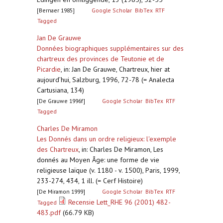
[Bernaer 1985]
Google Scholar
BibTex
RTF
Tagged
Jan De Grauwe
Données biographiques supplémentaires sur des
chartreux des provinces de Teutonie et de
Picardie
,
in: Jan De Grauwe, Chartreux, hier at
aujourd’hui, Salzburg, 1996, 72-78 (= Analecta
Cartusiana, 134)
[De Grauwe 1996f]
Google Scholar
BibTex
RTF
Tagged
Charles De Miramon
Les Donnés dans un ordre religieux: l'exemple
des Chartreux
,
in: Charles De Miramon, Les
donnés au Moyen Âge: une forme de vie
religieuse laïque (v. 1180 - v. 1500), Paris, 1999,
233-274, 434, 1 ill. (= Cerf Histoire)
[De Miramon 1999]
Google Scholar
BibTex
RTF
Recensie Lett_RHE 96 (2001) 482-
Tagged
483.pdf
(66.79 KB)