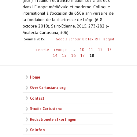
(eds.), Tradition et transformation. Les chartreux
dans l'Europe médiévale et moderne. Colloque
international à l'occasion du 650e anniversaire de
la fondation de la chartreuse de Liège (6-8
octobre 2010), Saint-Étienne, 2015, 273-282 (=
Analecta Cartusiana, 306)
[Sommé 2015]
Google Scholar
BibTex
RTF
Tagged
Pagina's
« eerste
‹ vorige
…
10
11
12
13
14
15
16
17
18
Home
Over Cartusiana.org
Contact
Studia Cartusiana
Redactionele afkortingen
Colofon