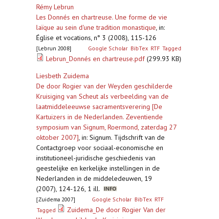
Rémy Lebrun
Les Donnés en chartreuse. Une forme de vie
laïque au sein d'une tradition monastique
,
in:
Église et vocations, n° 3 (2008), 115-126
[Lebrun 2008]
Google Scholar
BibTex
RTF
Tagged
Lebrun_Donnés en chartreuse.pdf
(299.93 KB)
Liesbeth Zuidema
De door Rogier van der Weyden geschilderde
Kruisiging van Scheut als verbeelding van de
laatmiddeleeuwse sacramentsverering [De
Kartuizers in de Nederlanden. Zeventiende
symposium van Signum, Roermond, zaterdag 27
oktober 2007]
,
in: Signum. Tijdschrift van de
Contactgroep voor sociaal-economische en
institutioneel-juridische geschiedenis van
geestelijke en kerkelijke instellingen in de
Nederlanden in de middeledeuwen, 19
(2007), 124-126, 1 ill.
[Zuidema 2007]
Google Scholar
BibTex
RTF
Zuidema_De door Rogier Van der
Tagged