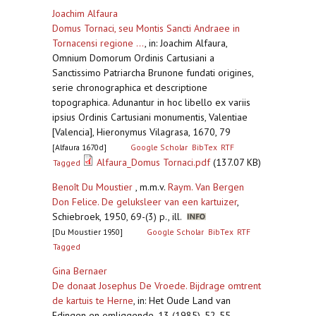
Joachim Alfaura
Domus Tornaci, seu Montis Sancti Andraee in
Tornacensi regione ...
,
in: Joachim Alfaura,
Omnium Domorum Ordinis Cartusiani a
Sanctissimo Patriarcha Brunone fundati origines,
serie chronographica et descriptione
topographica. Adunantur in hoc libello ex variis
ipsius Ordinis Cartusiani monumentis, Valentiae
[Valencia], Hieronymus Vilagrasa, 1670, 79
[Alfaura 1670d]
Google Scholar
BibTex
RTF
Alfaura_Domus Tornaci.pdf
(137.07 KB)
Tagged
Benoît Du Moustier
, m.m.v.
Raym. Van Bergen
Don Felice. De geluksleer van een kartuizer
,
Schiebroek, 1950, 69-(3) p., ill.
[Du Moustier 1950]
Google Scholar
BibTex
RTF
Tagged
Gina Bernaer
De donaat Josephus De Vroede. Bijdrage omtrent
de kartuis te Herne
,
in: Het Oude Land van
Edingen en omliggende, 13 (1985), 52-55