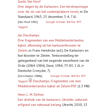
Guido Van Hoof
Drie dagen bij de Kartuizers. Een kerstreportage
over de zin van het contemplatieve leven
,
in: De
Standaard, 1963, 25 december, 3-4, 7 ill.
[Van Hoof 1963]
Google Scholar
BibTex
RTF
Tagged
Jan Deschamps
Drie fragmenten van een Middelnederlandse
bijbel, afkomstig uit het kartuizerklooster te
Zelem
,
in: Frans Hendrickx (ed.), De Kartuizers en
hun klooster te Zelem. Tentoonstelling ter
gelegenheid van het negende eeuwfeest van de
Orde (1084-1984), Diest, 1984, 73-83, 1 ill. (=
Diestsche Cronycke, 7)
[Deschamps 1984a]
Google Scholar
BibTex
RTF
Deschamps, Fragmenten van een
Tagged
Middelnederlandse bijbel uit Zelem.PDF
(1.3 MB)
Henri L. M. Defoer
Een drieluik van de kartuizers, Utrechts cultureel
erfgoed van nationaal belang
,
Utrecht, 2010, 13