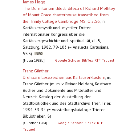
James Hogg
The Dormitorium dilecti dilecti of Richard Methley
of Mount Grace charterhouse transcribed from
the Trinity College Cambridge MS. O.2.56
,
in:
Kartäusermystik und -mystiker. Dritter
internationaler Kongress über die
Kartäusergeschichte und -spiritualität, dl. 5,
Salzburg, 1982, 79-103 (= Analecta Cartusiana,
55:5)
[Hogg 1982b]
Google Scholar
BibTex
RTF
Tagged
Franz Günther
Drehbare Lesezeichen aus Kartäuserklöstern
,
in:
Franz Günther (m. m. v. Reiner Nolden), Kostbare
Bücher und Dokumente aus Mittelalter und
Neuzeit. Katalog der Ausstellung der
Stadtbibliothek und des Stadtarchivs Trier, Trier,
1984, 33-34 (= Ausstellungskataloge Trierer
Bibliotheken, 8)
[Günther 1984]
Google Scholar
BibTex
RTF
Tagged