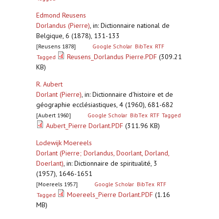
Edmond Reusens
Dorlandus (Pierre)
,
in: Dictionnaire national de
Belgique, 6 (1878), 131-133
[Reusens 1878]
Google Scholar
BibTex
RTF
Reusens_Dorlandus Pierre.PDF
(309.21
Tagged
KB)
R. Aubert
Dorlant (Pierre)
,
in: Dictionnaire d'histoire et de
géographie ecclésiastiques, 4 (1960), 681-682
[Aubert 1960]
Google Scholar
BibTex
RTF
Tagged
Aubert_Pierre Dorlant.PDF
(311.96 KB)
Lodewijk Moereels
Dorlant (Pierre; Dorlandus, Doorlant, Dorland,
Doerlant)
,
in: Dictionnaire de spiritualité, 3
(1957), 1646-1651
[Moereels 1957]
Google Scholar
BibTex
RTF
Moereels_Pierre Dorlant.PDF
(1.16
Tagged
MB)