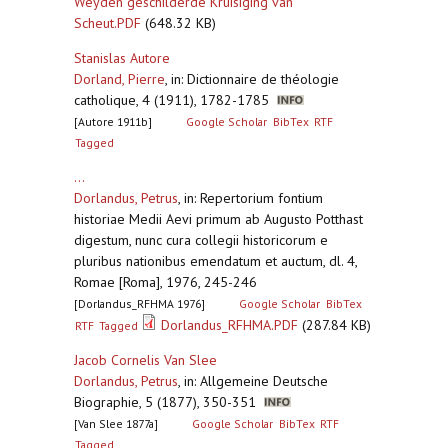
Weyden geschilderde Kruisiging van
Scheut.PDF
(648.32 KB)
Stanislas Autore
Dorland, Pierre
,
in: Dictionnaire de théologie
catholique, 4 (1911), 1782-1785
[Autore 1911b]
Google Scholar
BibTex
RTF
Tagged
...
Dorlandus, Petrus
,
in: Repertorium fontium
historiae Medii Aevi primum ab Augusto Potthast
digestum, nunc cura collegii historicorum e
pluribus nationibus emendatum et auctum, dl. 4,
Romae [Roma], 1976, 245-246
[Dorlandus_RFHMA 1976]
Google Scholar
BibTex
Dorlandus_RFHMA.PDF
(287.84 KB)
RTF
Tagged
Jacob Cornelis Van Slee
Dorlandus, Petrus
,
in: Allgemeine Deutsche
Biographie, 5 (1877), 350-351
[Van Slee 1877a]
Google Scholar
BibTex
RTF
Tagged