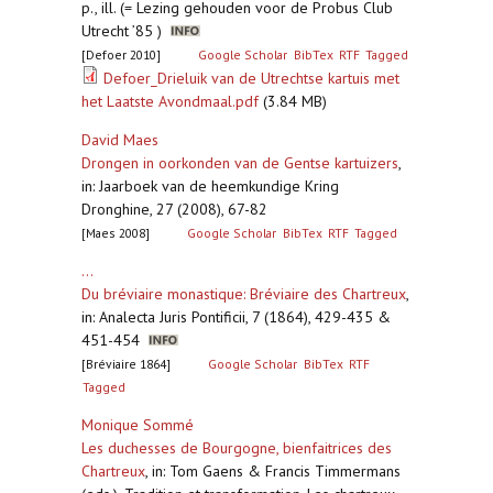
p., ill. (= Lezing gehouden voor de Probus Club
Utrecht ’85 )
[Defoer 2010]
Google Scholar
BibTex
RTF
Tagged
Defoer_Drieluik van de Utrechtse kartuis met
het Laatste Avondmaal.pdf
(3.84 MB)
David Maes
Drongen in oorkonden van de Gentse kartuizers
,
in: Jaarboek van de heemkundige Kring
Dronghine, 27 (2008), 67-82
[Maes 2008]
Google Scholar
BibTex
RTF
Tagged
...
Du bréviaire monastique: Bréviaire des Chartreux
,
in: Analecta Juris Pontificii, 7 (1864), 429-435 &
451-454
[Bréviaire 1864]
Google Scholar
BibTex
RTF
Tagged
Monique Sommé
Les duchesses de Bourgogne, bienfaitrices des
Chartreux
,
in: Tom Gaens & Francis Timmermans