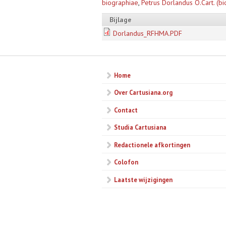
biographiae
,
Petrus Dorlandus O.Cart. (bi
Bijlage
Dorlandus_RFHMA.PDF
Home
Over Cartusiana.org
Contact
Studia Cartusiana
Redactionele afkortingen
Colofon
Laatste wijzigingen