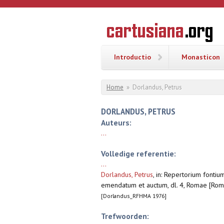
Overslaan en naar de inhoud gaan
CARTUSI
Geschiedenis
van de
kartuizerorde
in de
Nederlanden
Introductio
Monasticon
U bent hier
Home
»
Dorlandus, Petrus
DORLANDUS, PETRUS
Auteurs:
...
Volledige referentie:
...
Dorlandus, Petrus
,
in: Repertorium fontiu
emendatum et auctum, dl. 4, Romae [Rom
[Dorlandus_RFHMA 1976]
Trefwoorden: