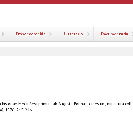
ANA
Prosopographia
Litteraria
Documentaria
m historiae Medii Aevi primum ab Augusto Potthast digestum, nunc cura colle
a], 1976, 245-246