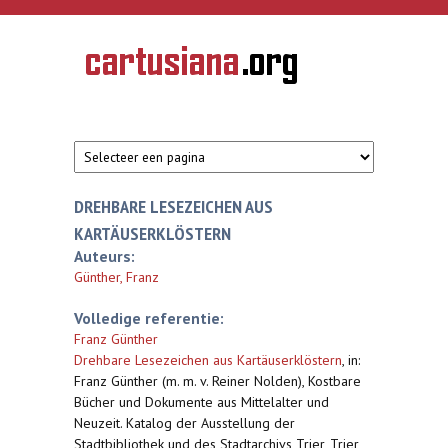
Overslaan en naar de inhoud gaan
CARTUSIANA
Geschiedenis
van de
kartuizerorde
in de
Nederlanden
DREHBARE LESEZEICHEN AUS
KARTÄUSERKLÖSTERN
Auteurs:
Günther, Franz
Volledige referentie:
Franz Günther
Drehbare Lesezeichen aus Kartäuserklöstern
,
in:
Franz Günther (m. m. v. Reiner Nolden), Kostbare
Bücher und Dokumente aus Mittelalter und
Neuzeit. Katalog der Ausstellung der
Stadtbibliothek und des Stadtarchivs Trier, Trier,