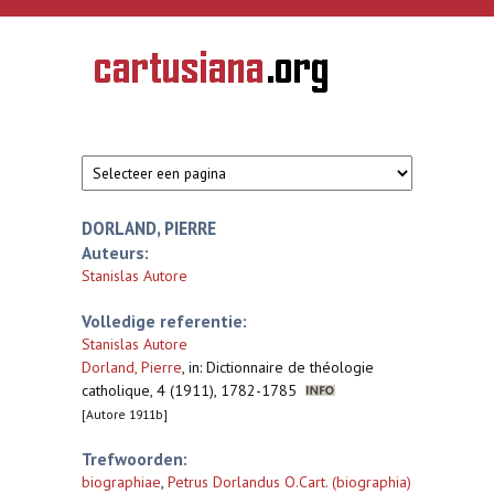
Overslaan en naar de inhoud gaan
CARTUSIANA
Geschiedenis
van de
kartuizerorde
in de
Nederlanden
DORLAND, PIERRE
Auteurs:
Stanislas Autore
Volledige referentie:
Stanislas Autore
Dorland, Pierre
,
in: Dictionnaire de théologie
catholique, 4 (1911), 1782-1785
[Autore 1911b]
Trefwoorden:
biographiae
,
Petrus Dorlandus O.Cart. (biographia)