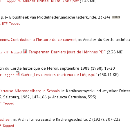
Mulder_Brussel KB hs. 2883.pdf
(1.45 MB)
TF
Tagged
) p. (= Bibliotheek van Middelnederlandsche letterkunde, 23-24)
x
RTF
Tagged
innes. Contribution à l'histoire de ce couvent
,
in: Annales du Cercle archéol
Temperman_Derniers jours de Hérinnes.PDF
(2.38 MB)
ex
RTF
Tagged
letin du Cercle historique de Fléron, septembre 1988 (1988), 18-20
Guérin_Les derniers chartreux de Liège.pdf
(450.11 KB)
F
Tagged
Kartause Allerengelberg in Schnals
,
in: Kartäusermystik und -mystiker. Dritt
. 3, Salzburg, 1982, 147-166 (= Analecta Cartusiana, 55:3)
F
Tagged
Sachsen
,
in: Archiv für elsässische Kirchengeschichte, 2 (1927), 207-222
F
Tagged