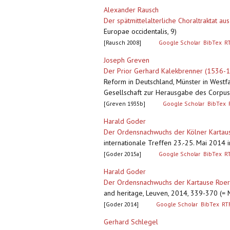
Alexander Rausch
Der spätmittelalterliche Choraltraktat au
Europae occidentalis, 9)
[Rausch 2008]
Google Scholar
BibTex
R
Joseph Greven
Der Prior Gerhard Kalekbrenner (1536-15
Reform in Deutschland, Münster in Westf
Gesellschaft zur Herausgabe des Corpus
[Greven 1935b]
Google Scholar
BibTex
Harald Goder
Der Ordensnachwuchs der Kölner Kartaus
internationale Treffen 23.-25. Mai 2014 
[Goder 2015a]
Google Scholar
BibTex
R
Harald Goder
Der Ordensnachwuchs der Kartause Roer
and heritage, Leuven, 2014, 339-370 (= M
[Goder 2014]
Google Scholar
BibTex
RT
Gerhard Schlegel