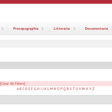
ANA
Prosopographia
Litteraria
Documentaria
[Clear All Filters]
A
B
C
D
E
F
G
H
I
J
K
L
M
N
O
P
Q
R
S
T
U
V
W
X
Y
Z