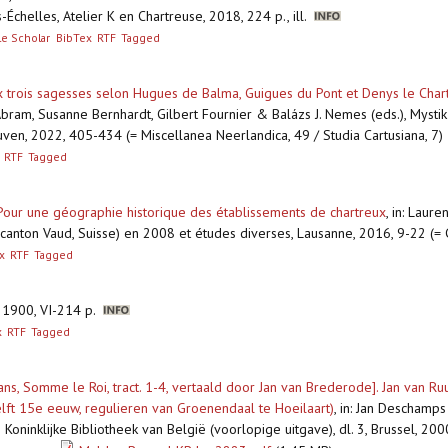
s-Échelles, Atelier K en Chartreuse, 2018, 224 p., ill.
e Scholar
BibTex
RTF
Tagged
x trois sagesses selon Hugues de Balma, Guigues du Pont et Denys le Char
Abram, Susanne Bernhardt, Gilbert Fournier & Balázs J. Nemes (eds.), Myst
uven, 2022, 405-434 (= Miscellanea Neerlandica, 49 / Studia Cartusiana, 7
RTF
Tagged
 Pour une géographie historique des établissements de chartreux
,
in: Laure
(canton Vaud, Suisse) en 2008 et études diverses, Lausanne, 2016, 9-22 (=
x
RTF
Tagged
 1900, VI-214 p.
x
RTF
Tagged
ns, Somme le Roi, tract. 1-4, vertaald door Jan van Brederode]. Jan van R
elft 15e eeuw, regulieren van Groenendaal te Hoeilaart)
,
in: Jan Deschamps
ninklijke Bibliotheek van België (voorlopige uitgave), dl. 3, Brussel, 200