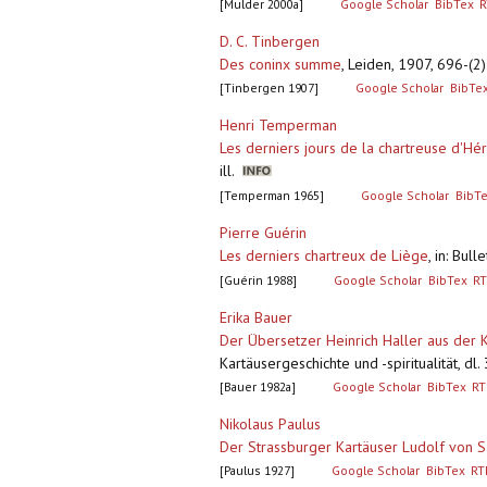
[Mulder 2000a]
Google Scholar
BibTex
R
D. C. Tinbergen
Des coninx summe
,
Leiden, 1907, 696-(2
[Tinbergen 1907]
Google Scholar
BibTe
Henri Temperman
Les derniers jours de la chartreuse d'Hér
ill.
[Temperman 1965]
Google Scholar
BibT
Pierre Guérin
Les derniers chartreux de Liège
,
in: Bul
[Guérin 1988]
Google Scholar
BibTex
RT
Erika Bauer
Der Übersetzer Heinrich Haller aus der 
Kartäusergeschichte und -spiritualität, dl
[Bauer 1982a]
Google Scholar
BibTex
RT
Nikolaus Paulus
Der Strassburger Kartäuser Ludolf von 
[Paulus 1927]
Google Scholar
BibTex
RT