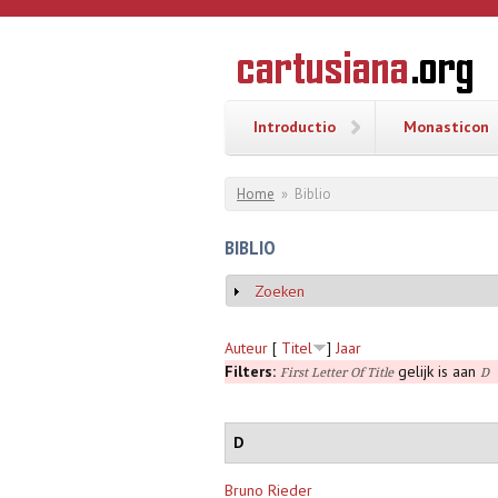
Overslaan en naar de inhoud gaan
CARTUSI
Geschiedenis
van de
kartuizerorde
in de
Nederlanden
Introductio
Monasticon
U bent hier
Home
»
Biblio
BIBLIO
Zoeken
Weergeven
Auteur
[
Titel
]
Jaar
Filters:
gelijk is aan
First Letter Of Title
D
D
Bruno Rieder