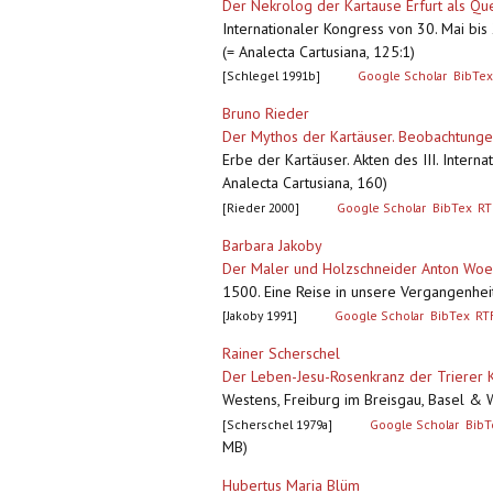
Der Nekrolog der Kartause Erfurt als Que
Internationaler Kongress von 30. Mai bis
(= Analecta Cartusiana, 125:1)
[Schlegel 1991b]
Google Scholar
BibTex
Bruno Rieder
Der Mythos der Kartäuser. Beobachtungen 
Erbe der Kartäuser. Akten des III. Inter
Analecta Cartusiana, 160)
[Rieder 2000]
Google Scholar
BibTex
RT
Barbara Jakoby
Der Maler und Holzschneider Anton Woen
1500. Eine Reise in unsere Vergangenheit,
[Jakoby 1991]
Google Scholar
BibTex
RT
Rainer Scherschel
Der Leben-Jesu-Rosenkranz der Trierer 
Westens, Freiburg im Breisgau, Basel & 
[Scherschel 1979a]
Google Scholar
BibT
MB)
Hubertus Maria Blüm