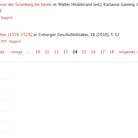
 von der Gründung bis heute
,
in: Walter Hildebrand (ed.), Kartause Gaming.
0
Tagged
alter (1328-1525)
,
in: Coburger Geschichtsblätter, 18 (2010), 3-12
RTF
Tagged
ste
‹ vorige
…
10
11
12
13
14
15
16
17
18
volgende ›