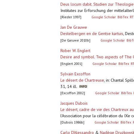
Deus locum dabit. Studien zur Theologie
Institutes zur Erforschung der mittelalte
[Rieder 1997]
Google Scholar
BibTex
RT
Jan De Grauwe
Destelbergen en de Gentse kartuis
,
Dest
[De Garuwe 2010b]
Google Scholar
BibT
Rober W. Englert
Desire and symbol. Two aspects of The
[Englert 2001]
Google Scholar
BibTex
R
Sylvain Excoffon
Le désert de Chartreuse
,
in: Chantal Spi
31, 14 ill.
[Excoffon 2002]
Google Scholar
BibTex
Jacques Dubois
Le désert, cadre de vie des Chartreux 
l'Association pour la célébration du IXe
[Dubois 1986b]
Google Scholar
BibTex
Carlo D’Alessandro
&
Nadège Druzkowsk