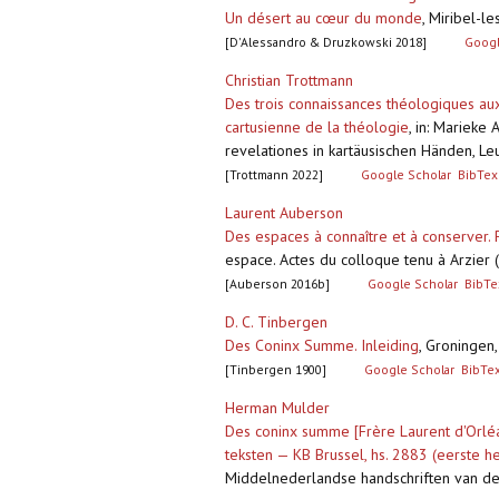
Un désert au cœur du monde
,
Miribel-le
[D'Alessandro & Druzkowski 2018]
Googl
Christian Trottmann
Des trois connaissances théologiques au
cartusienne de la théologie
,
in: Marieke 
revelationes in kartäusischen Händen, Le
[Trottmann 2022]
Google Scholar
BibTex
Laurent Auberson
Des espaces à connaître et à conserver.
espace. Actes du colloque tenu à Arzier 
[Auberson 2016b]
Google Scholar
BibTe
D. C. Tinbergen
Des Coninx Summe. Inleiding
,
Groningen,
[Tinbergen 1900]
Google Scholar
BibTe
Herman Mulder
Des coninx summe [Frère Laurent d'Orléa
teksten — KB Brussel, hs. 2883 (eerste h
Middelnederlandse handschriften van de Ko