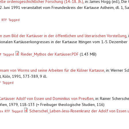
lle ordensgeschichtlicher Forschung (14.-18. Jh.)
,
in: James Hogg (ed.), Die
 2. Juni 1991 veranstaltet vom Freundeskreis der Kartause Astheim, dl. 1, 
RTF
Tagged
zum Bild der Kartäuser in der öffentlichen und literarischen Vorstellung
,
nationalen Kartäuserkongresses in der Kartause Ittingen vom 1.-5. Dezembe
Rieder_Mythos der Kartäuser.PDF
(1.43 MB)
F
Tagged
sam von Worms und seine Arbeiten für die Kölner Kartause
,
in: Werner Sc
 Köln, 1991, 373-389, 9 ill.
F
Tagged
Kartäuser Adolf von Essen und Dominikus von Preußen
,
in: Rainer Schersc
Wien, 1979, 118-133 (= Freibuger theologische Studien, 116)
Scherschel_Leben-Jesu-Rosenkranz der Adolf von Essen 
ex
RTF
Tagged