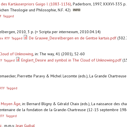
 des Kartäuserpriors Guigo I. (1083-1136)
,
Paderborn, 1997, XXXVI-335 p.
rlichen Theologie und Philosophie, N.F. 42)
F
Tagged
elbergen, 2010, 3 p. (= Scripta per internexum, 2010.04.14)
De Grauwe_Desrelbergen en de Gentse kartuis.pdf
(302.
ex
RTF
Tagged
 Cloud of Unknowing
,
in: The way, 41 (2001), 52-60
Englert_Desire and symbol in The Cloud of Unknowing.pdf
(1
TF
Tagged
llemaecker, Pierrette Paravy & Michel Lecomte (eds.), La Grande Chartreuse
RTF
Tagged
au Moyen Âge
,
in: Bernard Bligny & Gérald Chaix (eds.), La naissance des ch
 centenaire de la fondation de la Grande-Chartreuse (12-15 septembre 1984)
RTF
Tagged
i
, m.m.v.
Jean Guibal