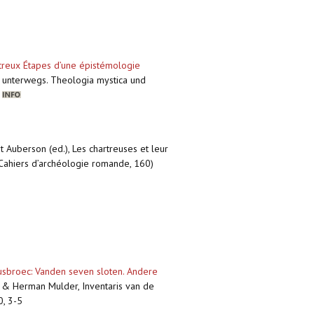
treux Étapes d’une épistémologie
ik unterwegs. Theologia mystica und
)
nt Auberson (ed.), Les chartreuses et leur
 Cahiers d’archéologie romande, 160)
uusbroec: Vanden seven sloten. Andere
 & Herman Mulder, Inventaris van de
0, 3-5