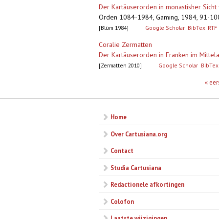
Der Kartäuserorden in monastisher Sicht
Orden 1084-1984, Gaming, 1984, 91-10
[Blüm 1984]
Google Scholar
BibTex
RTF
Coralie Zermatten
Der Kartäuserorden in Franken im Mittel
[Zermatten 2010]
Google Scholar
BibTex
Pagina's
« eer
Home
Over Cartusiana.org
Contact
Studia Cartusiana
Redactionele afkortingen
Colofon
Laatste wijzigingen