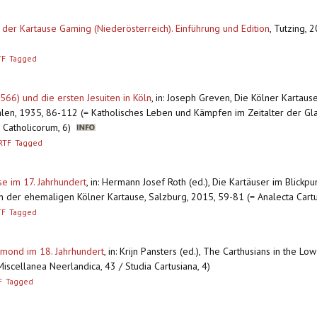
s der Kartause Gaming (Niederösterreich). Einführung und Edition
,
Tutzing, 2
TF
Tagged
66) und die ersten Jesuiten in Köln
,
in: Joseph Greven, Die Kölner Kartaus
alen, 1935, 86-112 (= Katholisches Leben und Kämpfen im Zeitalter der Gla
 Catholicorum, 6)
RTF
Tagged
e im 17. Jahrhundert
,
in: Hermann Josef Roth (ed.), Die Kartäuser im Blickp
in der ehemaligen Kölner Kartause, Salzburg, 2015, 59-81 (= Analecta Cartu
TF
Tagged
mond im 18. Jahrhundert
,
in: Krijn Pansters (ed.), The Carthusians in the Lo
iscellanea Neerlandica, 43 / Studia Cartusiana, 4)
F
Tagged