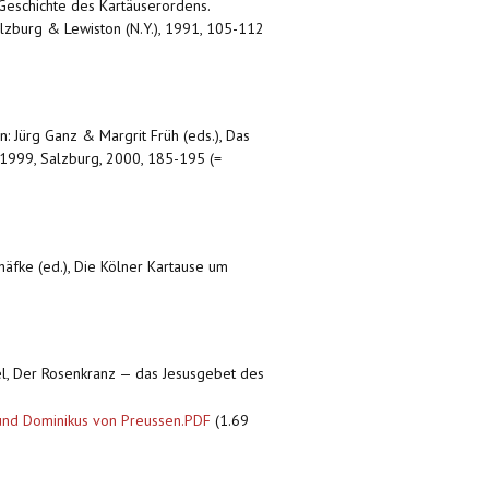
 Geschichte des Kartäuserordens.
Salzburg & Lewiston (N.Y.), 1991, 105-112
in: Jürg Ganz & Margrit Früh (eds.), Das
r 1999, Salzburg, 2000, 185-195 (=
häfke (ed.), Die Kölner Kartause um
hel, Der Rosenkranz — das Jesusgebet des
und Dominikus von Preussen.PDF
(1.69