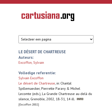
Overslaan en naar de inhoud gaan
CARTUSIANA
Geschiedenis
van de
kartuizerorde
in de
Nederlanden
LE DÉSERT DE CHARTREUSE
Auteurs:
Excoffon, Sylvain
Volledige referentie:
Sylvain Excoffon
Le désert de Chartreuse
,
in: Chantal
Spillemaecker, Pierrette Paravy & Michel
Lecomte (eds.), La Grande Chartreuse au-delà du
silence, Grenoble, 2002, 18-31, 14 ill.
[Excoffon 2002]