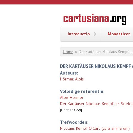
Overslaan en naar de inhoud gaan
CARTUSI
Geschiedenis
van de
kartuizerorde
in de
Nederlanden
Introductio
Monasticon
U bent hier
Home
»
Der Kartäuser Nikolaus Kempf als
DER KARTÄUSER NIKOLAUS KEMPF A
Auteurs:
Hörmer, Alois
Volledige referentie:
Alois Hörmer
Der Kartäuser Nikolaus Kempf als Seelenf
[Hörmer 1959]
Trefwoorden:
Nicolaus Kempf O.Cart. (cura animarum)