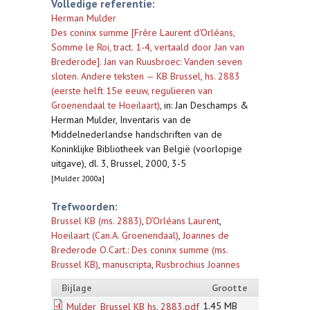
Volledige referentie:
Herman Mulder
Des coninx summe [Frère Laurent d'Orléans,
Somme le Roi, tract. 1-4, vertaald door Jan van
Brederode]. Jan van Ruusbroec: Vanden seven
sloten. Andere teksten — KB Brussel, hs. 2883
(eerste helft 15e eeuw, regulieren van
Groenendaal te Hoeilaart)
,
in: Jan Deschamps &
Herman Mulder, Inventaris van de
Middelnederlandse handschriften van de
Koninklijke Bibliotheek van België (voorlopige
uitgave), dl. 3, Brussel, 2000, 3-5
[Mulder 2000a]
Trefwoorden:
Brussel KB (ms. 2883)
,
D’Orléans Laurent
,
Hoeilaart (Can.A. Groenendaal)
,
Joannes de
Brederode O.Cart.: Des coninx summe (ms.
Brussel KB)
,
manuscripta
,
Rusbrochius Joannes
Bijlage
Grootte
1.45 MB
Mulder_Brussel KB hs. 2883.pdf