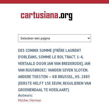
Overslaan en naar de inhoud gaan
CARTUSIANA
Geschiedenis
van de
kartuizerorde
in de
Nederlanden
DES CONINX SUMME [FRÈRE LAURENT
D'ORLÉANS, SOMME LE ROI, TRACT. 1-4,
VERTAALD DOOR JAN VAN BREDERODE]. JAN
VAN RUUSBROEC: VANDEN SEVEN SLOTEN.
ANDERE TEKSTEN — KB BRUSSEL, HS. 2883
(EERSTE HELFT 15E EEUW, REGULIEREN VAN
GROENENDAAL TE HOEILAART)
Auteurs:
Mulder, Herman