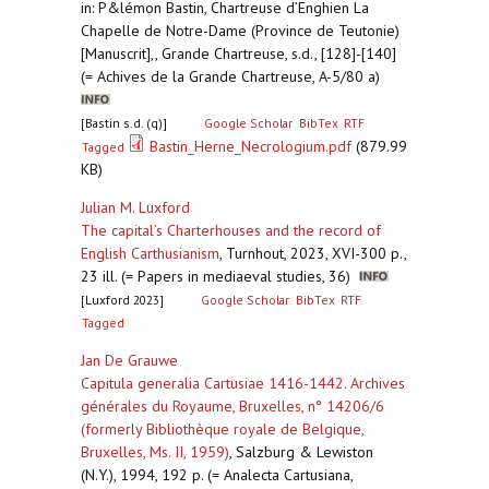
in: P&lémon Bastin, Chartreuse d’Enghien La
Chapelle de Notre-Dame (Province de Teutonie)
[Manuscrit],, Grande Chartreuse, s.d., [128]-[140]
(= Achives de la Grande Chartreuse, A-5/80 a)
[Bastin s.d. (q)]
Google Scholar
BibTex
RTF
Bastin_Herne_Necrologium.pdf
(879.99
Tagged
KB)
Julian M. Luxford
The capital’s Charterhouses and the record of
English Carthusianism
,
Turnhout, 2023, XVI-300 p.,
23 ill. (= Papers in mediaeval studies, 36)
[Luxford 2023]
Google Scholar
BibTex
RTF
Tagged
Jan De Grauwe
Capitula generalia Cartusiae 1416-1442. Archives
générales du Royaume, Bruxelles, n° 14206/6
(formerly Bibliothèque royale de Belgique,
Bruxelles, Ms. II, 1959)
,
Salzburg & Lewiston
(N.Y.), 1994, 192 p. (= Analecta Cartusiana,