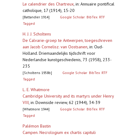
Le calendrier des Chartreux
,
in: Annuaire pontifical
catholique, 17 (1914), 15-20
[Battandier 1914]
Google Scholar
BibTex
RTF
Tagged
H. J. J. Scholtens
De Calvarie-groep te Antwerpen, toegeschreven
aan Jacob Cornelisz. van Oostsanen
,
in: Oud-
Holland. Driemaandelijks tijdschrift voor
Nederlandse kunstgeschiedenis, 73 (1958), 233-
235
[Scholtens 1958b]
Google Scholar
BibTex
RTF
Tagged
L. E. Whatmore
Cambridge University and its martyrs under Henry
VIII
,
in: Downside review, 62 (1944), 34-39
[Whatmore 1944]
Google Scholar
BibTex
RTF
Tagged
Palémon Bastin
Campen. Necrologium ex chartis capituli