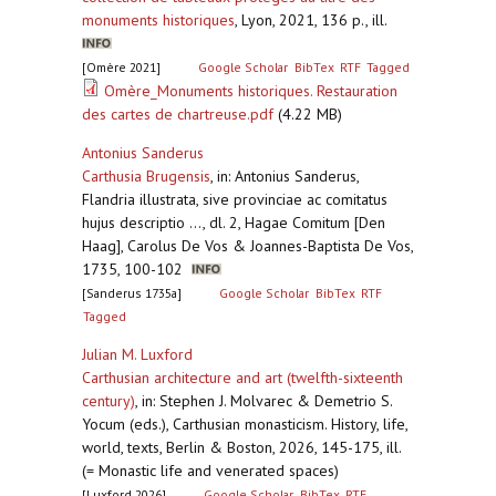
monuments historiques
,
Lyon, 2021, 136 p., ill.
[Omère 2021]
Google Scholar
BibTex
RTF
Tagged
Omère_Monuments historiques. Restauration
des cartes de chartreuse.pdf
(4.22 MB)
Antonius Sanderus
Carthusia Brugensis
,
in: Antonius Sanderus,
Flandria illustrata, sive provinciae ac comitatus
hujus descriptio ..., dl. 2, Hagae Comitum [Den
Haag], Carolus De Vos & Joannes-Baptista De Vos,
1735, 100-102
[Sanderus 1735a]
Google Scholar
BibTex
RTF
Tagged
Julian M. Luxford
Carthusian architecture and art (twelfth-sixteenth
century)
,
in: Stephen J. Molvarec & Demetrio S.
Yocum (eds.), Carthusian monasticism. History, life,
world, texts, Berlin & Boston, 2026, 145-175, ill.
(= Monastic life and venerated spaces)
[Luxford 2026]
Google Scholar
BibTex
RTF