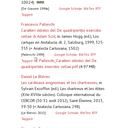
100:24)
[De Grauwe 1994a]
Google Scholar
BibTex
RTF
Tagged
Francesco Palleschi
Caratteri stilistici del De quadripertito exercitio
cellae di Adam Scot
,
in: James Hogg (ed.), Los
cartujas en Andalucía, dl. 2, Salzburg, 1999, 325-
353 (= Analecta Cartusiana, 150:2)
[Palleschi 1999]
Google Scholar
BibTex
RTF
Palleschi_Caratteri stilistici del De
Tagged
quadripertito exercitio cellae.pdf
(4.97 MB)
Daniel Le Blévec
Les cardinaux avignonnais et les chartreuses
,
in:
Sylvain Excoffon (ed.), Les chartreux et les élites
(XIIe-XVIIIe siècles). Colloque international du
CERCOR (30-31 août 2012), Saint-Étienne, 2013,
39-50 (= Analecta Cartusiana, 298)
[Le Blévec 2013]
Google Scholar
BibTex
RTF
Tagged