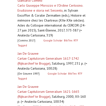
Giancarlo Comino
Carlo Giuseppe Morozzo e l’Ordine Certosino.
Erudizione e storia nel Seicento
,
in: Sylvain
Excoffon & Coralie Zermatten (eds.), Histoire et
mémoire chez les Chartreux (XIIe-XXe siècles).
Actes du Colloque international du CERCOR (24-
27 juin 2015), Saint-Étienne, 2017, 373-387 (=
Analecta Cartusiana, 319)
[Comino 2017]
Google Scholar
BibTex
RTF
Tagged
Jan De Grauwe
Cartae Capitulorum Generalium 1617-1742
(Rijksarchief te Brugge)
,
Salzburg, 1997, 231 p. (=
Analecta Cartusiana, 100:28)
[De Grauwe 1997]
Google Scholar
BibTex
RTF
Tagged
Jan De Grauwe
Cartae Capitulorum Generalium 1621-1665
(Rijksarchief te Brugge)
,
Salzburg, 2000, XII-160
p. (= Analecta Cartusiana, 100:34)