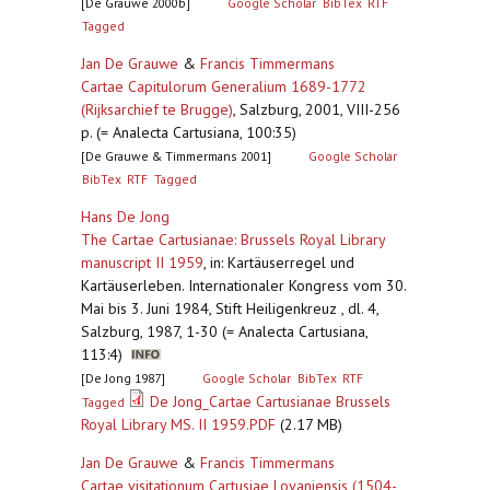
[De Grauwe 2000b]
Google Scholar
BibTex
RTF
Tagged
Jan De Grauwe
&
Francis Timmermans
Cartae Capitulorum Generalium 1689-1772
(Rijksarchief te Brugge)
,
Salzburg, 2001, VIII-256
p. (= Analecta Cartusiana, 100:35)
[De Grauwe & Timmermans 2001]
Google Scholar
BibTex
RTF
Tagged
Hans De Jong
The Cartae Cartusianae: Brussels Royal Library
manuscript II 1959
,
in: Kartäuserregel und
Kartäuserleben. Internationaler Kongress vom 30.
Mai bis 3. Juni 1984, Stift Heiligenkreuz , dl. 4,
Salzburg, 1987, 1-30 (= Analecta Cartusiana,
113:4)
[De Jong 1987]
Google Scholar
BibTex
RTF
De Jong_Cartae Cartusianae Brussels
Tagged
Royal Library MS. II 1959.PDF
(2.17 MB)
Jan De Grauwe
&
Francis Timmermans
Cartae visitationum Cartusiae Lovaniensis (1504-