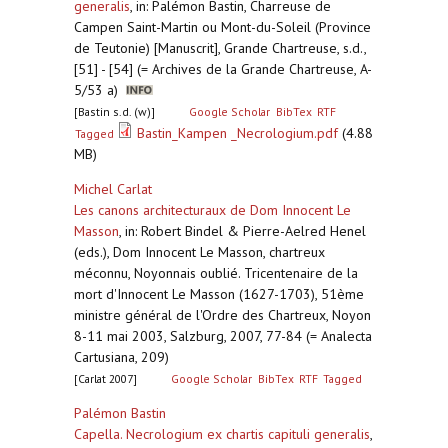
generalis
,
in: Palémon Bastin, Charreuse de
Campen Saint-Martin ou Mont-du-Soleil (Province
de Teutonie) [Manuscrit], Grande Chartreuse, s.d.,
[51] - [54] (= Archives de la Grande Chartreuse, A-
5/53 a)
[Bastin s.d. (w)]
Google Scholar
BibTex
RTF
Bastin_Kampen _Necrologium.pdf
(4.88
Tagged
MB)
Michel Carlat
Les canons architecturaux de Dom Innocent Le
Masson
,
in: Robert Bindel & Pierre-Aelred Henel
(eds.), Dom Innocent Le Masson, chartreux
méconnu, Noyonnais oublié. Tricentenaire de la
mort d'Innocent Le Masson (1627-1703), 51ème
ministre général de l'Ordre des Chartreux, Noyon
8-11 mai 2003, Salzburg, 2007, 77-84 (= Analecta
Cartusiana, 209)
[Carlat 2007]
Google Scholar
BibTex
RTF
Tagged
Palémon Bastin
Capella. Necrologium ex chartis capituli generalis
,