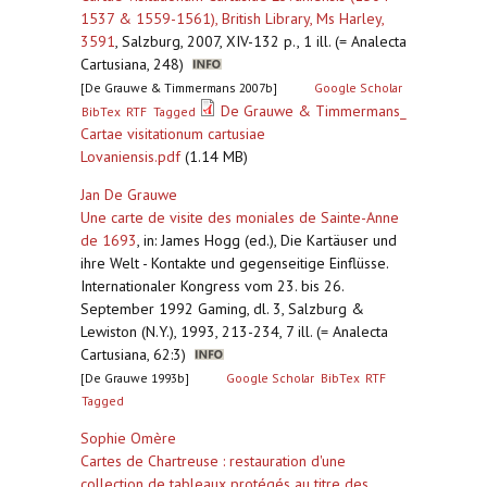
1537 & 1559-1561), British Library, Ms Harley,
3591
,
Salzburg, 2007, XIV-132 p., 1 ill. (= Analecta
Cartusiana, 248)
[De Grauwe & Timmermans 2007b]
Google Scholar
De Grauwe & Timmermans_
BibTex
RTF
Tagged
Cartae visitationum cartusiae
Lovaniensis.pdf
(1.14 MB)
Jan De Grauwe
Une carte de visite des moniales de Sainte-Anne
de 1693
,
in: James Hogg (ed.), Die Kartäuser und
ihre Welt - Kontakte und gegenseitige Einflüsse.
Internationaler Kongress vom 23. bis 26.
September 1992 Gaming, dl. 3, Salzburg &
Lewiston (N.Y.), 1993, 213-234, 7 ill. (= Analecta
Cartusiana, 62:3)
[De Grauwe 1993b]
Google Scholar
BibTex
RTF
Tagged
Sophie Omère
Cartes de Chartreuse : restauration d'une
collection de tableaux protégés au titre des