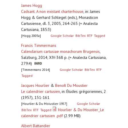
James Hogg
Cadsant. A non existant charterhouse
,
in: James
Hogg & Gerhard Schlegel (eds.), Monasticon
Cartusiense, dl. 3, 2005, 264-265 (= Analecta
Cartusiana, 185:3)
[Hogg 2005a]
Google Scholar
BibTex
RTF
Tagged
Francis Timmermans
Calendarium cartusiae monachorum Brugensis
,
Salzburg, 2014, XIV-368 p. (= Analecta Cartusiana,
279:4)
[Timmermans 2014]
Google Scholar
BibTex
RTF
Tagged
Jacques Hourlier
&
Benoît Du Moustier
Le calendrier cartusien
,
in: Études grégoriennes, 2
(1957), 151-161
[Hourlier & Du Moiustier 1957]
Google Scholar
Hourlier & Du Moustier_Le
BibTex
RTF
Tagged
calendrier cartusien .pdf
(2.99 MB)
Albert Battandier