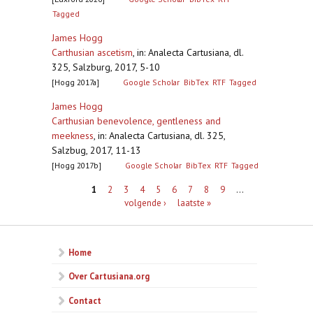
Tagged
James Hogg
Carthusian ascetism
,
in: Analecta Cartusiana, dl.
325, Salzburg, 2017, 5-10
[Hogg 2017a]
Google Scholar
BibTex
RTF
Tagged
James Hogg
Carthusian benevolence, gentleness and
meekness
,
in: Analecta Cartusiana, dl. 325,
Salzbug, 2017, 11-13
[Hogg 2017b]
Google Scholar
BibTex
RTF
Tagged
Pagina's
1
2
3
4
5
6
7
8
9
…
volgende ›
laatste »
Home
Over Cartusiana.org
Contact