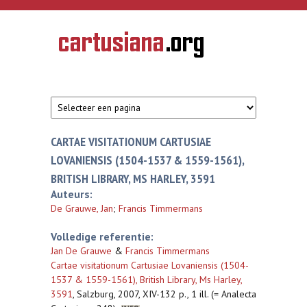
Overslaan en naar de inhoud gaan
CARTUSIANA
Geschiedenis
van de
kartuizerorde
in de
Nederlanden
CARTAE VISITATIONUM CARTUSIAE
LOVANIENSIS (1504-1537 & 1559-1561),
BRITISH LIBRARY, MS HARLEY, 3591
Auteurs:
De Grauwe, Jan
;
Francis Timmermans
Volledige referentie:
Jan De Grauwe
&
Francis Timmermans
Cartae visitationum Cartusiae Lovaniensis (1504-
1537 & 1559-1561), British Library, Ms Harley,
3591
,
Salzburg, 2007, XIV-132 p., 1 ill. (= Analecta