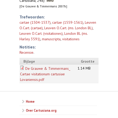
Cartusiana, 248)
[De Grauwe & Timmermans 2007b]
Trefwoorden:
cartae (1504-1537)
,
cartae (1559-1561)
,
Leuven
O.Cart. (cartae)
,
Leuven O.Cart. (ms. London BL)
,
Leuven O.Cart. (visitationes)
,
London BL (ms.
Harley 3591)
,
manuscripta
,
visitationes
Notities:
Recensie
.
Bijlage
Grootte
1.14 MB
De Grauwe & Timmermans_
Cartae visitationum cartusiae
Lovaniensis.pdf
Home
Over Cartusiana.org