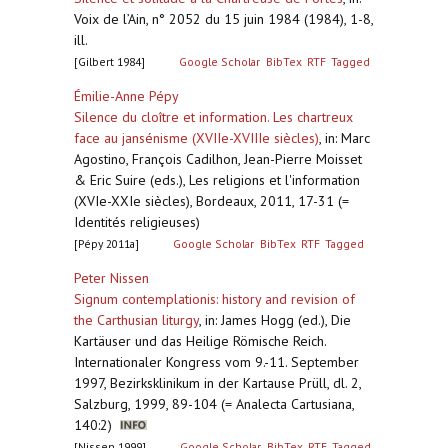
Voix de l’Ain, n° 2052 du 15 juin 1984 (1984), 1-8,
ill.
[Gilbert 1984]
Google Scholar
BibTex
RTF
Tagged
Émilie-Anne Pépy
Silence du cloître et information. Les chartreux
face au jansénisme (XVIIe-XVIIIe siècles)
,
in: Marc
Agostino, François Cadilhon, Jean-Pierre Moisset
& Eric Suire (eds.), Les religions et l'information
(XVIe-XXIe siècles), Bordeaux, 2011, 17-31 (=
Identités religieuses)
[Pépy 2011a]
Google Scholar
BibTex
RTF
Tagged
Peter Nissen
Signum contemplationis: history and revision of
the Carthusian liturgy
,
in: James Hogg (ed.), Die
Kartäuser und das Heilige Römische Reich.
Internationaler Kongress vom 9.-11. September
1997, Bezirksklinikum in der Kartause Prüll, dl. 2,
Salzburg, 1999, 89-104 (= Analecta Cartusiana,
140:2)
[Nissen 1999]
Google Scholar
BibTex
RTF
Tagged