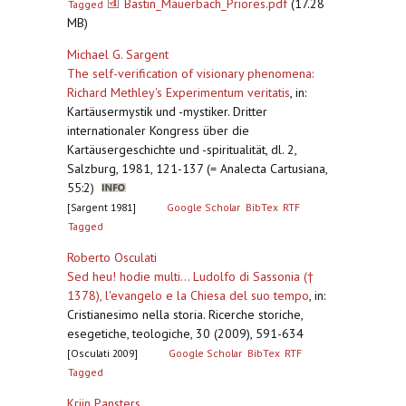
Bastin_Mauerbach_Priores.pdf
(17.28
Tagged
MB)
Michael G. Sargent
The self-verification of visionary phenomena:
Richard Methley's Experimentum veritatis
,
in:
Kartäusermystik und -mystiker. Dritter
internationaler Kongress über die
Kartäusergeschichte und -spiritualität, dl. 2,
Salzburg, 1981, 121-137 (= Analecta Cartusiana,
55:2)
[Sargent 1981]
Google Scholar
BibTex
RTF
Tagged
Roberto Osculati
Sed heu! hodie multi... Ludolfo di Sassonia (†
1378), l'evangelo e la Chiesa del suo tempo
,
in:
Cristianesimo nella storia. Ricerche storiche,
esegetiche, teologiche, 30 (2009), 591-634
[Osculati 2009]
Google Scholar
BibTex
RTF
Tagged
Krijn Pansters