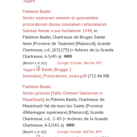
Tagged
Palémon Bastin
Series vicariorum omnium et quorumdam
procuratorum domus monialium cartusianarum
Sanctae Annae a sua fundatione 1348
,
in:
Palémon Bastin, Chartreuse de Bruges Sainte
Anne (Province de Teutonie) [Manuscrit], Grande
Chartreuse, s.d., [63]-[75] (= Achives de la Grande
Chartreuse, A-5/45 a)
[Bastin s.d. (e)]
Google Scholar
BibTex
RTF
Bastin_Brugge 2
Tagged
(moniales)_Procuratores, vicarii.pdf
(712.46 KB)
Palémon Bastin
Series priorum [Vallis Omnium Sanctorum in
Mauerbach]
,
in: Plémon Bastin, Chartreuse de
Mauerbach Val-de-tous-les-Saints (Province
d’Allemagne supérieure) [Manuscrit], Grande
Chartreuse, s.d., 1-45 (= Archives de la Grande
Chartreuse, A-5/141 a)
[Bastin s.d. (k)]
Google Scholar
BibTex
RTF