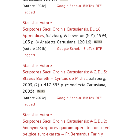
[Autore 1994c]
Google Scholar
BibTex
RTF
Tagged
Stanislas Autore
Scriptores Sacri Ordinis Cartusiensis. Dl. 16:
Appendices
,
Salzburg & Lewiston (N.Y.), 1994,
105 p. (= Analecta Cartusiana, 120:16)
[Autore 1994b]
Google Scholar
BibTex
RTF
Tagged
Stanislas Autore
Scriptores Sacri Ordinis Cartusiensis: A-C. Dl. 3:
Blasius Bonelli — Cyrillus de Michal
,
Salzburg,
2003, (2) + 417-595 p. (= Analecta Cartusiana,
200:3)
[Autore 2003c]
Google Scholar
BibTex
RTF
Tagged
Stanislas Autore
Scriptores Sacri Ordinis Cartusiensis: A-C. Dl. 2:
Anonymi Scriptores quorum opera teutonice vel
belgice sunt exarata — Fr. Bernardus Tarin y