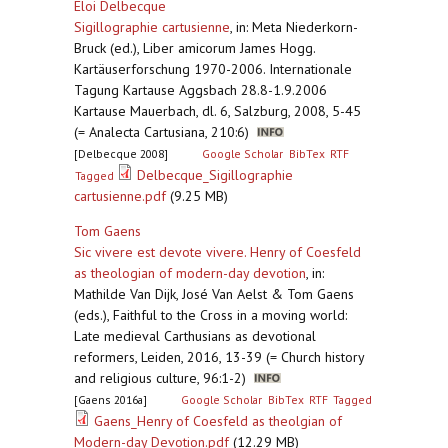
Eloi Delbecque
Sigillographie cartusienne
,
in: Meta Niederkorn-
Bruck (ed.), Liber amicorum James Hogg.
Kartäuserforschung 1970-2006. Internationale
Tagung Kartause Aggsbach 28.8-1.9.2006
Kartause Mauerbach, dl. 6, Salzburg, 2008, 5-45
(= Analecta Cartusiana, 210:6)
[Delbecque 2008]
Google Scholar
BibTex
RTF
Delbecque_Sigillographie
Tagged
cartusienne.pdf
(9.25 MB)
Tom Gaens
Sic vivere est devote vivere. Henry of Coesfeld
as theologian of modern-day devotion
,
in:
Mathilde Van Dijk, José Van Aelst & Tom Gaens
(eds.), Faithful to the Cross in a moving world:
Late medieval Carthusians as devotional
reformers, Leiden, 2016, 13-39 (= Church history
and religious culture, 96:1-2)
[Gaens 2016a]
Google Scholar
BibTex
RTF
Tagged
Gaens_Henry of Coesfeld as theolgian of
Modern-day Devotion.pdf
(12.29 MB)