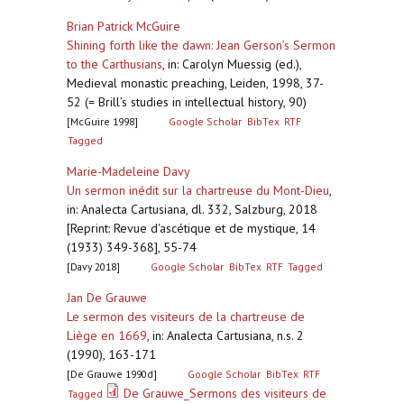
Brian Patrick McGuire
Shining forth like the dawn: Jean Gerson’s Sermon
to the Carthusians
,
in: Carolyn Muessig (ed.),
Medieval monastic preaching, Leiden, 1998, 37-
52 (= Brill’s studies in intellectual history, 90)
[McGuire 1998]
Google Scholar
BibTex
RTF
Tagged
Marie-Madeleine Davy
Un sermon inédit sur la chartreuse du Mont-Dieu
,
in: Analecta Cartusiana, dl. 332, Salzburg, 2018
[Reprint: Revue d'ascétique et de mystique, 14
(1933) 349-368], 55-74
[Davy 2018]
Google Scholar
BibTex
RTF
Tagged
Jan De Grauwe
Le sermon des visiteurs de la chartreuse de
Liège en 1669
,
in: Analecta Cartusiana, n.s. 2
(1990), 163-171
[De Grauwe 1990d]
Google Scholar
BibTex
RTF
De Grauwe_Sermons des visiteurs de
Tagged