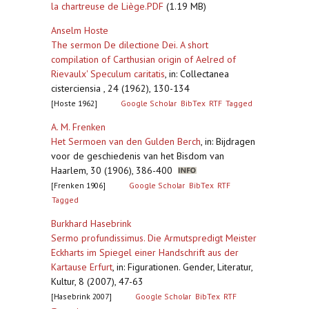
la chartreuse de Liège.PDF
(1.19 MB)
Anselm Hoste
The sermon De dilectione Dei. A short
compilation of Carthusian origin of Aelred of
Rievaulx' Speculum caritatis
,
in: Collectanea
cisterciensia , 24 (1962), 130-134
[Hoste 1962]
Google Scholar
BibTex
RTF
Tagged
A. M. Frenken
Het Sermoen van den Gulden Berch
,
in: Bijdragen
voor de geschiedenis van het Bisdom van
Haarlem, 30 (1906), 386-400
[Frenken 1906]
Google Scholar
BibTex
RTF
Tagged
Burkhard Hasebrink
Sermo profundissimus. Die Armutspredigt Meister
Eckharts im Spiegel einer Handschrift aus der
Kartause Erfurt
,
in: Figurationen. Gender, Literatur,
Kultur, 8 (2007), 47-63
[Hasebrink 2007]
Google Scholar
BibTex
RTF