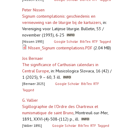
Peter Nissen
Signum contemplationis: geschiedenis en
vernieuwing van de liturgie bij de kartuizers
,
in:
Vereniging voor Latijnse liturgie. Bulletin, 53 /
november (1993), 6-25
[Nissen 1993]
Google Scholar
BibTex
RTF
Tagged
NIssen_Signum contemplationis.PDF
(2.04 MB)
Jos Bernaer
The significance of Carthusian calendars in
Central Europe
,
in: Musicologica Slovaca, 16 (42) /
1 (2025), 9 – 60, 3 ill.
[Bernaer 2025]
Google Scholar
BibTex
RTF
Tagged
G. Vallier
Sigillographie de l'Ordre des Chartreux et
numismatique de saint Bruno
,
Montreuil-sur-Mer,
1891, XXVI-(4)-508-(112) p., ill.
[Vallier 1891]
Google Scholar
BibTex
RTF
Tagged