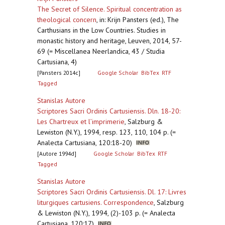
The Secret of Silence. Spiritual concentration as
theological concern
,
in: Krijn Pansters (ed.), The
Carthusians in the Low Countries. Studies in
monastic history and heritage, Leuven, 2014, 57-
69 (= Miscellanea Neerlandica, 43 / Studia
Cartusiana, 4)
[Pansters 2014c]
Google Scholar
BibTex
RTF
Tagged
Stanislas Autore
Scriptores Sacri Ordinis Cartusiensis. Dln. 18-20:
Les Chartreux et l’imprimerie
,
Salzburg &
Lewiston (N.Y.), 1994, resp. 123, 110, 104 p. (=
Analecta Cartusiana, 120:18-20)
[Autore 1994d]
Google Scholar
BibTex
RTF
Tagged
Stanislas Autore
Scriptores Sacri Ordinis Cartusiensis. Dl. 17: Livres
liturgiques cartusiens. Correspondence
,
Salzburg
& Lewiston (N.Y.), 1994, (2)-103 p. (= Analecta
Cartusiana, 120:17)