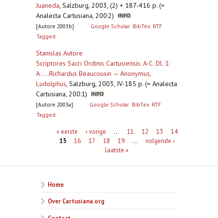
Juaneda
,
Salzburg, 2003, (2) + 187-416 p. (=
Analecta Cartusiana, 200:2)
[Autore 2003b]
Google Scholar
BibTex
RTF
Tagged
Stanislas Autore
Scriptores Sacri Ordinis Cartusiensis: A-C. Dl. 1:
A.....Richardus Beaucousin — Anonymus,
Ludolphus
,
Salzburg, 2003, IV-185 p. (= Analecta
Cartusiana, 200:1)
[Autore 2003a]
Google Scholar
BibTex
RTF
Tagged
Pagina's
« eerste
‹ vorige
…
11
12
13
14
15
16
17
18
19
…
volgende ›
laatste »
Home
Over Cartusiana.org
Contact