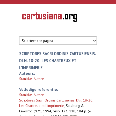
Overslaan en naar de inhoud gaan
CARTUSIANA
Geschiedenis
van de
kartuizerorde
in de
Nederlanden
SCRIPTORES SACRI ORDINIS CARTUSIENSIS.
DLN. 18-20: LES CHARTREUX ET
L’IMPRIMERIE
Auteurs:
Stanislas Autore
Volledige referentie:
Stanislas Autore
Scriptores Sacri Ordinis Cartusiensis. Dln. 18-20:
Les Chartreux et l’imprimerie
,
Salzburg &
Lewiston (N.Y.), 1994, resp. 123, 110, 104 p. (=