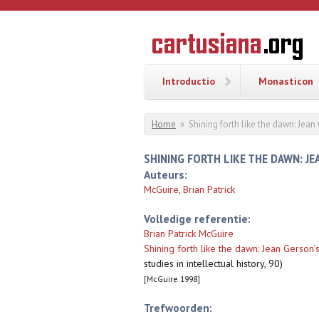
Overslaan en naar de inhoud gaan
CARTUSI
Geschiedenis
van de
kartuizerorde
in de
Nederlanden
Introductio
Monasticon
U bent hier
Home
»
Shining forth like the dawn: Jea
SHINING FORTH LIKE THE DAWN: J
Auteurs:
McGuire, Brian Patrick
Volledige referentie:
Brian Patrick McGuire
Shining forth like the dawn: Jean Gerson’
studies in intellectual history, 90)
[McGuire 1998]
Trefwoorden: