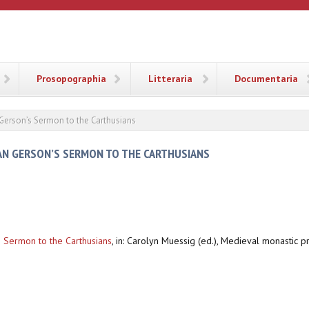
ANA
Prosopographia
Litteraria
Documentaria
n Gerson’s Sermon to the Carthusians
EAN GERSON’S SERMON TO THE CARTHUSIANS
s Sermon to the Carthusians
,
in: Carolyn Muessig (ed.), Medieval monastic pr