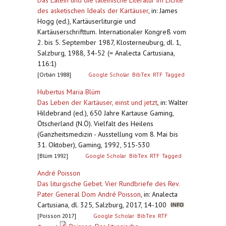
Das Latein und die lateinische Literatur im Lichte
des asketischen Ideals der Kartäuser
,
in: James
Hogg (ed.), Kartäuserliturgie und
Kartäuserschrifttum. Internationaler Kongreß vom
2. bis 5. September 1987, Klosterneuburg, dl. 1,
Salzburg, 1988, 34-52 (= Analecta Cartusiana,
116:1)
[Orbán 1988]
Google Scholar
BibTex
RTF
Tagged
Hubertus Maria Blüm
Das Leben der Kartäuser, einst und jetzt
,
in: Walter
Hildebrand (ed.), 650 Jahre Kartause Gaming,
Ötscherland (N.Ö). Vielfalt des Heilens
(Ganzheitsmedizin - Ausstellung vom 8. Mai bis
31. Oktober), Gaming, 1992, 515-530
[Blüm 1992]
Google Scholar
BibTex
RTF
Tagged
André Poisson
Das liturgische Gebet. Vier Rundbriefe des Rev.
Pater General Dom André Poisson
,
in: Analecta
Cartusiana, dl. 325, Salzburg, 2017, 14-100
[Poisson 2017]
Google Scholar
BibTex
RTF