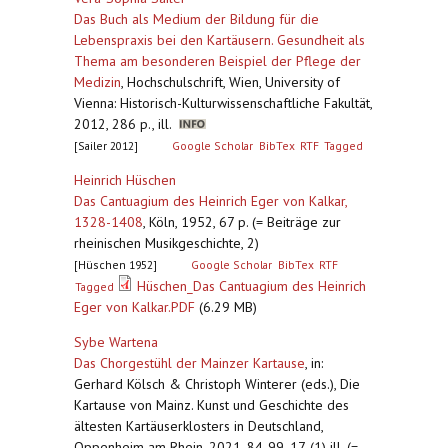
Das Buch als Medium der Bildung für die
Lebenspraxis bei den Kartäusern. Gesundheit als
Thema am besonderen Beispiel der Pflege der
Medizin
,
Hochschulschrift, Wien, University of
Vienna: Historisch-Kulturwissenschaftliche Fakultät,
2012, 286 p., ill.
[Sailer 2012]
Google Scholar
BibTex
RTF
Tagged
Heinrich Hüschen
Das Cantuagium des Heinrich Eger von Kalkar,
1328-1408
,
Köln, 1952, 67 p. (= Beiträge zur
rheinischen Musikgeschichte, 2)
[Hüschen 1952]
Google Scholar
BibTex
RTF
Hüschen_Das Cantuagium des Heinrich
Tagged
Eger von Kalkar.PDF
(6.29 MB)
Sybe Wartena
Das Chorgestühl der Mainzer Kartause
,
in:
Gerhard Kölsch & Christoph Winterer (eds.), Die
Kartause von Mainz. Kunst und Geschichte des
ältesten Kartäuserklosters in Deutschland,
Oppenheim am Rhein, 2021, 84-99, 17-(1) ill. (=