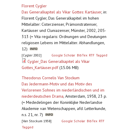
Florent Cygler
Das Generalkapitel als Vikar Gottes: Kartäuser
,
in:
Florent Cygler, Das Generalkapitel im hohen
Mittelalter: Cisterzienser, Prämonstratenser,
Kartäuser und Cluniazenser, Münster, 2002, 205-
313 (= Vita regularis: Ordnungen und Deutungen
religiosen Lebens im Mittelalter. Abhandlungen,
12)
[Cygler 2002]
Google Scholar
BibTex
RTF
Tagged
Cygler_Das Generalkapitel als Vikar
Gottes_Kartäuser.pdf
(15.06 MB)
Theodorus Cornelis Van Stockum
Das Jedermann-Motiv und das Motiv des
Verlorenen Sohnes im niederländischen und im
niederdeutschen Drama
,
Amsterdam, 1958, 23 p.
(= Mededelingen der Koninklijke Nederlandse
Akademie van Wetenschappen, afd. Letterkunde,
n.s. 21, nr. 7)
[Van Stockum 1958]
Google Scholar
BibTex
RTF
Tagged