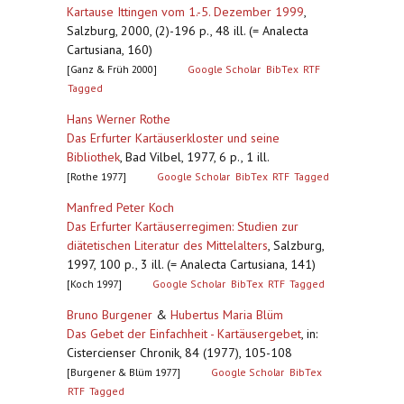
Kartause Ittingen vom 1.-5. Dezember 1999
,
Salzburg, 2000, (2)-196 p., 48 ill. (= Analecta
Cartusiana, 160)
[Ganz & Früh 2000]
Google Scholar
BibTex
RTF
Tagged
Hans Werner Rothe
Das Erfurter Kartäuserkloster und seine
Bibliothek
,
Bad Vilbel, 1977, 6 p., 1 ill.
[Rothe 1977]
Google Scholar
BibTex
RTF
Tagged
Manfred Peter Koch
Das Erfurter Kartäuserregimen: Studien zur
diätetischen Literatur des Mittelalters
,
Salzburg,
1997, 100 p., 3 ill. (= Analecta Cartusiana, 141)
[Koch 1997]
Google Scholar
BibTex
RTF
Tagged
Bruno Burgener
&
Hubertus Maria Blüm
Das Gebet der Einfachheit - Kartäusergebet
,
in:
Cistercienser Chronik, 84 (1977), 105-108
[Burgener & Blüm 1977]
Google Scholar
BibTex
RTF
Tagged