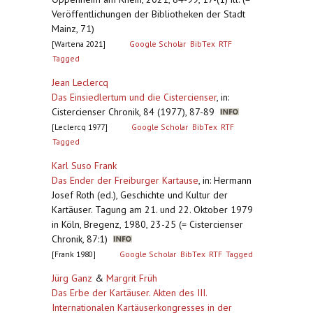
Veröffentlichungen der Bibliotheken der Stadt
Mainz, 71)
[Wartena 2021]
Google Scholar
BibTex
RTF
Tagged
Jean Leclercq
Das Einsiedlertum und die Cistercienser
,
in:
Cistercienser Chronik, 84 (1977), 87-89
[Leclercq 1977]
Google Scholar
BibTex
RTF
Tagged
Karl Suso Frank
Das Ender der Freiburger Kartause
,
in: Hermann
Josef Roth (ed.), Geschichte und Kultur der
Kartäuser. Tagung am 21. und 22. Oktober 1979
in Köln, Bregenz, 1980, 23-25 (= Cistercienser
Chronik, 87:1)
[Frank 1980]
Google Scholar
BibTex
RTF
Tagged
Jürg Ganz
&
Margrit Früh
Das Erbe der Kartäuser. Akten des III.
Internationalen Kartäuserkongresses in der