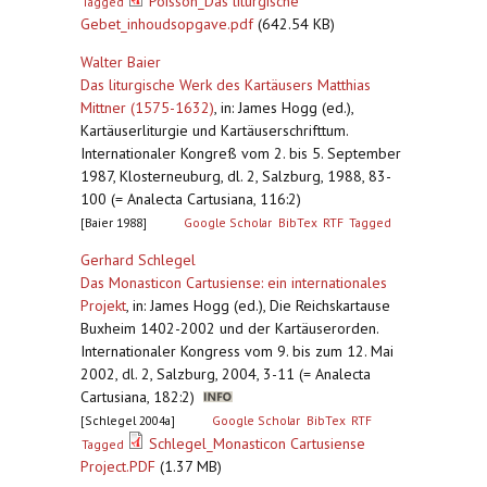
Poisson_Das liturgische
Tagged
Gebet_inhoudsopgave.pdf
(642.54 KB)
Walter Baier
Das liturgische Werk des Kartäusers Matthias
Mittner (1575-1632)
,
in: James Hogg (ed.),
Kartäuserliturgie und Kartäuserschrifttum.
Internationaler Kongreß vom 2. bis 5. September
1987, Klosterneuburg, dl. 2, Salzburg, 1988, 83-
100 (= Analecta Cartusiana, 116:2)
[Baier 1988]
Google Scholar
BibTex
RTF
Tagged
Gerhard Schlegel
Das Monasticon Cartusiense: ein internationales
Projekt
,
in: James Hogg (ed.), Die Reichskartause
Buxheim 1402-2002 und der Kartäuserorden.
Internationaler Kongress vom 9. bis zum 12. Mai
2002, dl. 2, Salzburg, 2004, 3-11 (= Analecta
Cartusiana, 182:2)
[Schlegel 2004a]
Google Scholar
BibTex
RTF
Schlegel_Monasticon Cartusiense
Tagged
Project.PDF
(1.37 MB)