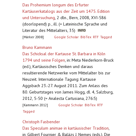
Das Prohemium longum des Erfurter
Kartäuserkatalogs aus der Zeit um 1475. Edition
und Untersuchung
,
2 dln., Bern, 2008, XVI-586
(doorlopend) p., ill. (= Lateinische Sprache und
Literatur des Mittelalters, 35)
[Märker 2008]
Google Scholar
BibTex
RTF
Tagged
Bruno Kammann
Das Schicksal der Kartause St. Barbara in Köln
1794 und seine Folgen
,
in: Meta Niederkorn-Bruck
(ed.), Kartäusisches Denken und daraus
resultierende Netzwerke vom Mittelalter bis zur
Neuzeit. Internationale Tagung: Kartause
Aggsbach 23.-27. August 2011. Zum Anlass des
80. Geburtstages von James Hogg, dl. 4, Salzburg,
2012, 5-50 (= Analecta Cartusiana, 276:5)
[Kammann 2012]
Google Scholar
BibTex
RTF
Tagged
Christoph Fasbender
Das Speculum animae in kartäusischer Tradition
,
in: Gilbert Fournier & Balázs J. Nemes (eds.), Die