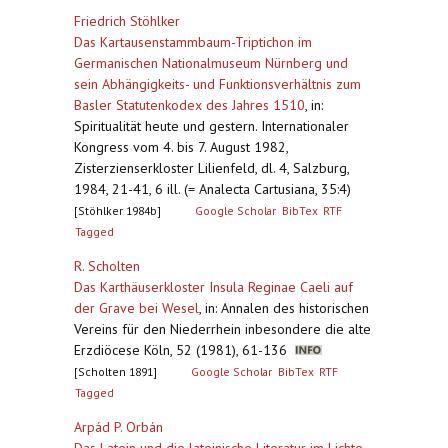
Friedrich Stöhlker
Das Kartausenstammbaum-Triptichon im
Germanischen Nationalmuseum Nürnberg und
sein Abhängigkeits- und Funktionsverhältnis zum
Basler Statutenkodex des Jahres 1510
,
in:
Spiritualität heute und gestern. Internationaler
Kongress vom 4. bis 7. August 1982,
Zisterzienserkloster Lilienfeld, dl. 4, Salzburg,
1984, 21-41, 6 ill. (= Analecta Cartusiana, 35:4)
[Stöhlker 1984b]
Google Scholar
BibTex
RTF
Tagged
R. Scholten
Das Karthäuserkloster Insula Reginae Caeli auf
der Grave bei Wesel
,
in: Annalen des historischen
Vereins für den Niederrhein inbesondere die alte
Erzdiöcese Köln, 52 (1981), 61-136
[Scholten 1891]
Google Scholar
BibTex
RTF
Tagged
Arpád P. Orbán