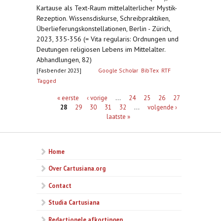
Kartause als Text-Raum mittelalterlicher Mystik-
Rezeption. Wissensdiskurse, Schreibpraktiken,
Überlieferungskonstellationen, Berlin - Zürich,
2023, 335-356 (= Vita regularis: Ordnungen und
Deutungen religiosen Lebens im Mittelalter.
Abhandlungen, 82)
[Fasbender 2023]
Google Scholar
BibTex
RTF
Tagged
Pagina's
« eerste
‹ vorige
…
24
25
26
27
28
29
30
31
32
…
volgende ›
laatste »
Home
Over Cartusiana.org
Contact
Studia Cartusiana
Redactionele afkortingen