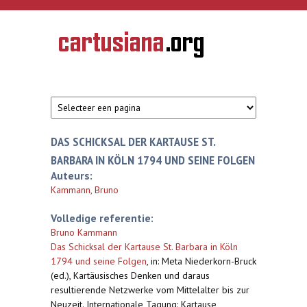
Overslaan en naar de inhoud gaan
CARTUSIANA
Geschiedenis
van de
kartuizerorde
in de
Nederlanden
DAS SCHICKSAL DER KARTAUSE ST.
BARBARA IN KÖLN 1794 UND SEINE FOLGEN
Auteurs:
Kammann, Bruno
Volledige referentie:
Bruno Kammann
Das Schicksal der Kartause St. Barbara in Köln
1794 und seine Folgen
,
in: Meta Niederkorn-Bruck
(ed.), Kartäusisches Denken und daraus
resultierende Netzwerke vom Mittelalter bis zur
Neuzeit. Internationale Tagung: Kartause