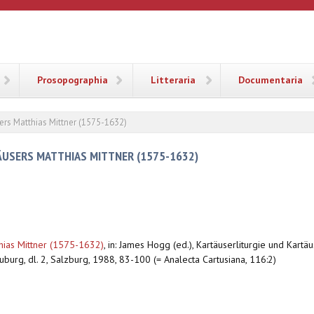
ANA
Prosopographia
Litteraria
Documentaria
ers Matthias Mittner (1575-1632)
ÄUSERS MATTHIAS MITTNER (1575-1632)
thias Mittner (1575-1632)
,
in: James Hogg (ed.), Kartäuserliturgie und Kartä
burg, dl. 2, Salzburg, 1988, 83-100 (= Analecta Cartusiana, 116:2)