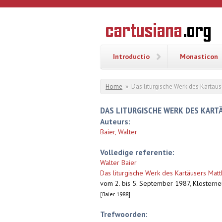
Overslaan en naar de inhoud gaan
CARTUSI
Geschiedenis
van de
kartuizerorde
in de
Nederlanden
Introductio
Monasticon
U bent hier
Home
»
Das liturgische Werk des Kartäus
DAS LITURGISCHE WERK DES KART
Auteurs:
Baier, Walter
Volledige referentie:
Walter Baier
Das liturgische Werk des Kartäusers Mat
vom 2. bis 5. September 1987, Klosterneu
[Baier 1988]
Trefwoorden: