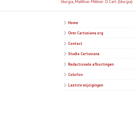
liturgia
,
Matthias Mittner O.Cart. (liturgia)
Home
Over Cartusiana.org
Contact
Studia Cartusiana
Redactionele afkortingen
Colofon
Laatste wijzigingen