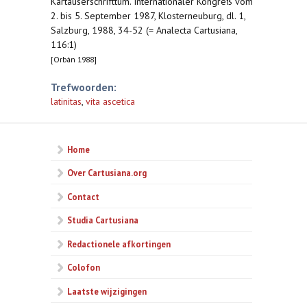
Kartäuserschrifttum. Internationaler Kongreß vom
2. bis 5. September 1987, Klosterneuburg, dl. 1,
Salzburg, 1988, 34-52 (= Analecta Cartusiana,
116:1)
[Orbán 1988]
Trefwoorden:
latinitas
,
vita ascetica
Home
Over Cartusiana.org
Contact
Studia Cartusiana
Redactionele afkortingen
Colofon
Laatste wijzigingen