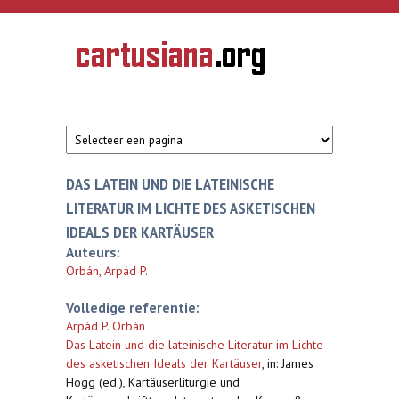
Overslaan en naar de inhoud gaan
CARTUSIANA
Geschiedenis
van de
kartuizerorde
in de
Nederlanden
DAS LATEIN UND DIE LATEINISCHE
LITERATUR IM LICHTE DES ASKETISCHEN
IDEALS DER KARTÄUSER
Auteurs:
Orbán, Arpád P.
Volledige referentie:
Arpád P. Orbán
Das Latein und die lateinische Literatur im Lichte
des asketischen Ideals der Kartäuser
,
in: James
Hogg (ed.), Kartäuserliturgie und