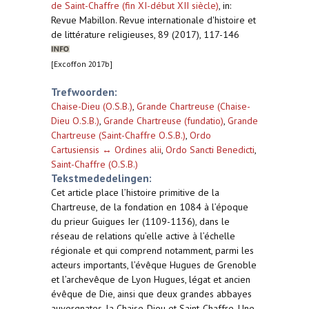
de Saint-Chaffre (fin XI-début XII siècle)
,
in:
Revue Mabillon. Revue internationale d'histoire et
de littérature religieuses, 89 (2017), 117-146
[Excoffon 2017b]
Trefwoorden:
Chaise-Dieu (O.S.B.)
,
Grande Chartreuse (Chaise-
Dieu O.S.B.)
,
Grande Chartreuse (fundatio)
,
Grande
Chartreuse (Saint-Chaffre O.S.B.)
,
Ordo
Cartusiensis ↔ Ordines alii
,
Ordo Sancti Benedicti
,
Saint-Chaffre (O.S.B.)
Tekstmededelingen:
Cet article place l’histoire primitive de la
Chartreuse, de la fondation en 1084 à l’époque
du prieur Guigues Ier (1109-1136), dans le
réseau de relations qu’elle active à l’échelle
régionale et qui comprend notamment, parmi les
acteurs importants, l’évêque Hugues de Grenoble
et l’archevêque de Lyon Hugues, légat et ancien
évêque de Die, ainsi que deux grandes abbayes
auvergnates, la Chaise-Dieu et Saint-Chaffre. Une