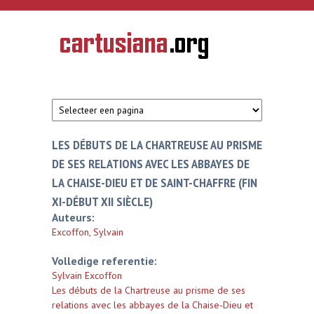
Overslaan en naar de inhoud gaan
CARTUSIANA
Geschiedenis
van de
kartuizerorde
in de
Nederlanden
LES DÉBUTS DE LA CHARTREUSE AU PRISME
DE SES RELATIONS AVEC LES ABBAYES DE
LA CHAISE-DIEU ET DE SAINT-CHAFFRE (FIN
XI-DÉBUT XII SIÈCLE)
Auteurs:
Excoffon, Sylvain
Volledige referentie:
Sylvain Excoffon
Les débuts de la Chartreuse au prisme de ses
relations avec les abbayes de la Chaise-Dieu et