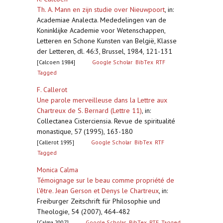
Th. A. Mann en zijn studie over Nieuwpoort
,
in:
Academiae Analecta. Mededelingen van de
Koninklijke Academie voor Wetenschappen,
Letteren en Schone Kunsten van België, Klasse
der Letteren, dl. 46:3, Brussel, 1984, 121-131
[Calcoen 1984]
Google Scholar
BibTex
RTF
Tagged
F. Callerot
Une parole merveilleuse dans la Lettre aux
Chartreux de S. Bernard (Lettre 11)
,
in:
Collectanea Cisterciensia. Revue de spiritualité
monastique, 57 (1995), 163-180
[Callerot 1995]
Google Scholar
BibTex
RTF
Tagged
Monica Calma
Témoignage sur le beau comme propriété de
l'être. Jean Gerson et Denys le Chartreux
,
in:
Freiburger Zeitschrift für Philosophie und
Theologie, 54 (2007), 464‐482
[Calma 2007]
Google Scholar
BibTex
RTF
Tagged