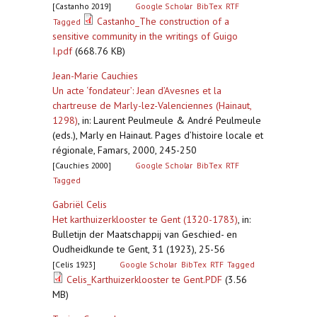
[Castanho 2019]
Google Scholar
BibTex
RTF
Castanho_The construction of a
Tagged
sensitive community in the writings of Guigo
I.pdf
(668.76 KB)
Jean-Marie Cauchies
Un acte ‘fondateur’: Jean d’Avesnes et la
chartreuse de Marly-lez-Valenciennes (Hainaut,
1298)
,
in: Laurent Peulmeule & André Peulmeule
(eds.), Marly en Hainaut. Pages d’histoire locale et
régionale, Famars, 2000, 245-250
[Cauchies 2000]
Google Scholar
BibTex
RTF
Tagged
Gabriël Celis
Het karthuizerklooster te Gent (1320-1783)
,
in:
Bulletijn der Maatschappij van Geschied- en
Oudheidkunde te Gent, 31 (1923), 25-56
[Celis 1923]
Google Scholar
BibTex
RTF
Tagged
Celis_Karthuizerklooster te Gent.PDF
(3.56
MB)