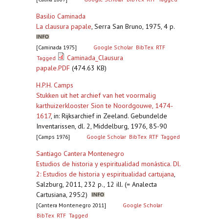
Basilio Caminada
La clausura papale
,
Serra San Bruno, 1975, 4 p.
[Caminada 1975]
Google Scholar
BibTex
RTF
Caminada_Clausura
Tagged
papale.PDF
(474.63 KB)
H.P.H. Camps
Stukken uit het archief van het voormalig
karthuizerklooster Sion te Noordgouwe, 1474-
1617
,
in: Rijksarchief in Zeeland. Gebundelde
Inventarissen, dl. 2, Middelburg, 1976, 85-90
[Camps 1976]
Google Scholar
BibTex
RTF
Tagged
Santiago Cantera Montenegro
Estudios de historia y espiritualidad monástica. Dl.
2: Estudios de historia y espiritualidad cartujana
,
Salzburg, 2011, 232 p., 12 ill. (= Analecta
Cartusiana, 295:2)
[Cantera Montenegro 2011]
Google Scholar
BibTex
RTF
Tagged