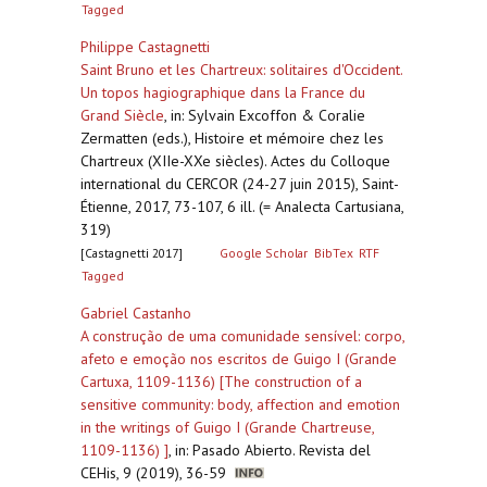
Tagged
Philippe Castagnetti
Saint Bruno et les Chartreux: solitaires d'Occident.
Un topos hagiographique dans la France du
Grand Siècle
,
in: Sylvain Excoffon & Coralie
Zermatten (eds.), Histoire et mémoire chez les
Chartreux (XIIe-XXe siècles). Actes du Colloque
international du CERCOR (24-27 juin 2015), Saint-
Étienne, 2017, 73-107, 6 ill. (= Analecta Cartusiana,
319)
[Castagnetti 2017]
Google Scholar
BibTex
RTF
Tagged
Gabriel Castanho
A construção de uma comunidade sensível: corpo,
afeto e emoção nos escritos de Guigo I (Grande
Cartuxa, 1109-1136) [The construction of a
sensitive community: body, affection and emotion
in the writings of Guigo I (Grande Chartreuse,
1109-1136) ]
,
in: Pasado Abierto. Revista del
CEHis, 9 (2019), 36-59