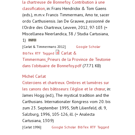
la chartreuse de Bonnefoy. Contribution à une
classification
,
in: Frans Hendrickx & Tom Gaens
(eds.), m.m.v. Francis Timmermans, Amo te, sacer
ordo Carthusiensis. Jan De Grauwe, passionné de
l'Ordre des Chartreux, Leuven, 2012, 97-103 (=
Miscellanea Neerlandica, 38 / Studia Cartusiana,
1)
[Carlat & Timmermans 2012]
Google Scholar
Carlat &
BibTex
RTF
Tagged
Timmermans_Prieurs de la Province de Teutonie
dans l'obituaire de Bonnefoy.pdf
(77.71 KB)
Michel Carlat
Cisterciens et chartreux. Ombres et lumières sur
les canons des bâtisseurs: l’église et le chœur
,
in:
James Hogg (ed.), The mystical tradition and the
Carthusians. Internationaler Kongress vom 20. bis
zum 23. September 1995, Stift Lilienfeld, dl. 9,
Salzburg, 1996, 105-126, ill. (= Analecta
Cartusiana, 130:9)
[Carlat 1996]
Google Scholar
BibTex
RTF
Tagged