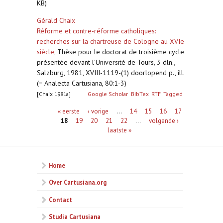
KB)
Gérald Chaix
Réforme et contre-réforme catholiques:
recherches sur la chartreuse de Cologne au XVIe
siècle
,
Thèse pour le doctorat de troisième cycle
présentée devant l'Université de Tours, 3 dln.,
Salzburg, 1981, XVIII-1119-(1) doorlopend p., ill.
(= Analecta Cartusiana, 80:1-3)
[Chaix 1981a]
Google Scholar
BibTex
RTF
Tagged
Pagina's
« eerste
‹ vorige
…
14
15
16
17
18
19
20
21
22
…
volgende ›
laatste »
Home
Over Cartusiana.org
Contact
Studia Cartusiana