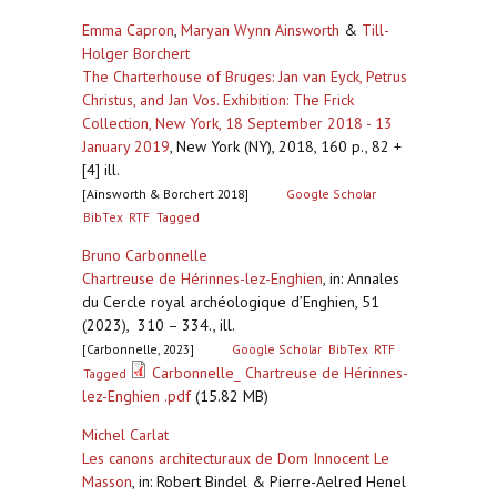
Emma Capron
,
Maryan Wynn Ainsworth
&
Till-
Holger Borchert
The Charterhouse of Bruges: Jan van Eyck, Petrus
Christus, and Jan Vos. Exhibition: The Frick
Collection, New York, 18 September 2018 - 13
January 2019
,
New York (NY), 2018, 160 p., 82 +
[4] ill.
[Ainsworth & Borchert 2018]
Google Scholar
BibTex
RTF
Tagged
Bruno Carbonnelle
Chartreuse de Hérinnes-lez-Enghien
,
in: Annales
du Cercle royal archéologique d’Enghien, 51
(2023), 310 – 334., ill.
[Carbonnelle, 2023]
Google Scholar
BibTex
RTF
Carbonnelle_ Chartreuse de Hérinnes-
Tagged
lez-Enghien .pdf
(15.82 MB)
Michel Carlat
Les canons architecturaux de Dom Innocent Le
Masson
,
in: Robert Bindel & Pierre-Aelred Henel