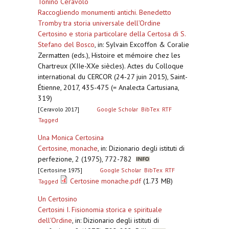
Tonino Ceravolo
Raccogliendo monumenti antichi. Benedetto
Tromby tra storia universale dell’Ordine
Certosino e storia particolare della Certosa di S.
Stefano del Bosco
,
in: Sylvain Excoffon & Coralie
Zermatten (eds.), Histoire et mémoire chez les
Chartreux (XIIe-XXe siècles). Actes du Colloque
international du CERCOR (24-27 juin 2015), Saint-
Étienne, 2017, 435-475 (= Analecta Cartusiana,
319)
[Ceravolo 2017]
Google Scholar
BibTex
RTF
Tagged
Una Monica Certosina
Certosine, monache
,
in: Dizionario degli istituti di
perfezione, 2 (1975), 772-782
[Certosine 1975]
Google Scholar
BibTex
RTF
Certosine monache.pdf
(1.73 MB)
Tagged
Un Certosino
Certosini I. Fisionomia storica e spirituale
dell'Ordine
,
in: Dizionario degli istituti di