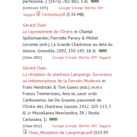
perfezione, 2 (1975), 782-802, 5 ill.
[Certosini 1975]
Google Scholar
BibTex
RTF
Certosini.pdf
(3.36 MB)
Tagged
Gérald Chaix
Le rayonnement de l'Ordre
,
in: Chantal
Spillemaecker, Pierrette Paravy & Michel
Lecomte (eds.), La Grande Chartreuse au-delà du
silence, Grenoble, 2002, 130-143, 18 ill.
[Chaix 2002]
Google Scholar
BibTex
RTF
Tagged
Gérald Chaix
La réception du chartreux Lansperge. Survivance
ou métamorphose de la Devotio Moderna
,
in:
Frans Hendrickx & Tom Gaens (eds.), m.m.v.
Francis Timmermans, Amo te, sacer ordo
Carthusiensis. Jan De Grauwe, passionné de
l'Ordre des Chartreux, Leuven, 2012, 105-115, 3
ill. (= Miscellanea Neerlandica, 38 / Studia
Cartusiana, 1)
[Chaix 2012]
Google Scholar
BibTex
RTF
Tagged
Chaix_Réception de Lansperge.pdf
(525.95