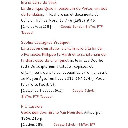
Bruno Carra de Vaux
La chronique Quae in posterum de Portes: un récit
de fondation
,
in: Recherches et documents du
Centre Thomas More, 12 / 46 (1985), 9-46
[Carra de Vaux 1985]
Google Scholar
BibTex
RTF
Tagged
Sophie Cassagnes-Brouquet
La création d’un atelier d’enluminure à la fin du
XIVe siècle, Philippe le Hardi et le scriptorium de
la chartreuse de Champmol
,
in: Jean-Luc Deuffic
(ed.), Du scriptorium à l'atelier: copistes et
enlumineurs dans la conception du livre manuscrit
au Moyen Âge, Turnhout, 2011, 367-374 (= Pecia:
le livre et l’écrit, 13)
[Cassagnes-Brouquet 2011]
Google Scholar
BibTex
RTF
Tagged
P. C. Cassiers
Gedichten door Bruno Van Heusden
,
Antwerpen,
1856, 215 p.
[Cassiers 1856]
Google Scholar
BibTex
RTF