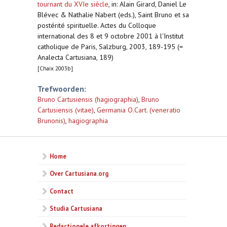
tournant du XVIe siècle
,
in: Alain Girard, Daniel Le
Blévec & Nathalie Nabert (eds.), Saint Bruno et sa
postérité spirituelle. Actes du Colloque
international des 8 et 9 octobre 2001 à l'Institut
catholique de Paris, Salzburg, 2003, 189-195 (=
Analecta Cartusiana, 189)
[Chaix 2003b]
Trefwoorden:
Bruno Cartusiensis (hagiographia)
,
Bruno
Cartusiensis (vitae)
,
Germania O.Cart. (veneratio
Brunonis)
,
hagiographia
Home
Over Cartusiana.org
Contact
Studia Cartusiana
Redactionele afkortingen