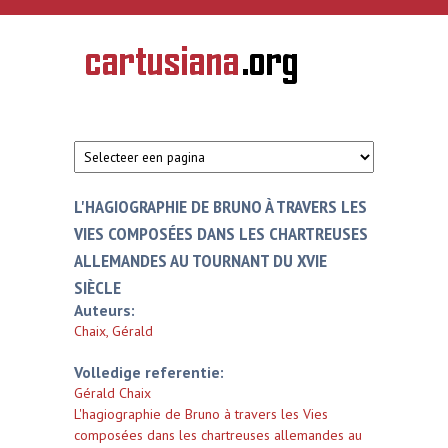
Overslaan en naar de inhoud gaan
CARTUSIANA
Geschiedenis
van de
kartuizerorde
in de
Nederlanden
L'HAGIOGRAPHIE DE BRUNO À TRAVERS LES
VIES COMPOSÉES DANS LES CHARTREUSES
ALLEMANDES AU TOURNANT DU XVIE
SIÈCLE
Auteurs:
Chaix, Gérald
Volledige referentie:
Gérald Chaix
L'hagiographie de Bruno à travers les Vies
composées dans les chartreuses allemandes au