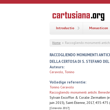
Overslaan en naar de inhoud gaan
CARTUSI
Geschiedenis
van de
kartuizerorde
in de
Nederlanden
Introductio
Monasticon
U bent hier
Home
»
Raccogliendo monumenti antichi. 
RACCOGLIENDO MONUMENTI ANTICHI
DELLA CERTOSA DI S. STEFANO DE
Auteurs:
Ceravolo, Tonino
Volledige referentie:
Tonino Ceravolo
Raccogliendo monumenti antichi. Benedett
Sylvain Excoffon & Coralie Zermatten (ed
juin 2015), Saint-Étienne, 2017, 435-475 
[Ceravolo 2017]