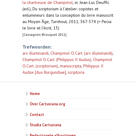
la chartreuse de Champmol
,
in: Jean-Luc Deuffic
(ed.), Du scriptorium à l'atelier: copistes et
enlumineurs dans la conception du livre manuscrit
au Moyen Âge, Turnhout, 2011, 367-374 (= Pecia:
le livre et l’écrit, 13)
[Cassagnes-Brouquet 2011]
Trefwoorden:
ars illuminandi
,
Champmol O.Cart. (ars illuminandi)
,
Champmol O.Cart. (Philippus II Audax)
,
Champmol
O.Cart. (scriptorium)
,
manuscripta
,
Philippus II
Audax [dux Burgundiae]
,
scriptoria
Home
Over Cartusiana.org
Contact
Studia Cartusiana
Redactionele afkortingen