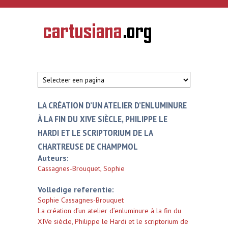
Overslaan en naar de inhoud gaan
CARTUSIANA
Geschiedenis
van de
kartuizerorde
in de
Nederlanden
LA CRÉATION D’UN ATELIER D’ENLUMINURE
À LA FIN DU XIVE SIÈCLE, PHILIPPE LE
HARDI ET LE SCRIPTORIUM DE LA
CHARTREUSE DE CHAMPMOL
Auteurs:
Cassagnes-Brouquet, Sophie
Volledige referentie:
Sophie Cassagnes-Brouquet
La création d’un atelier d’enluminure à la fin du
XIVe siècle, Philippe le Hardi et le scriptorium de