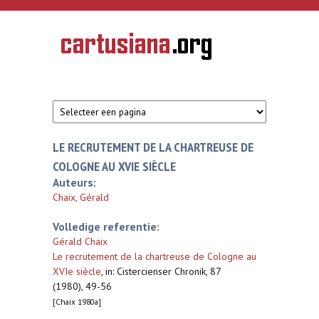
Overslaan en naar de inhoud gaan
CARTUSIANA
Geschiedenis
van de
kartuizerorde
in de
Nederlanden
LE RECRUTEMENT DE LA CHARTREUSE DE
COLOGNE AU XVIE SIÈCLE
Auteurs:
Chaix, Gérald
Volledige referentie:
Gérald Chaix
Le recrutement de la chartreuse de Cologne au
XVIe siècle
,
in: Cistercienser Chronik, 87
(1980), 49-56
[Chaix 1980a]