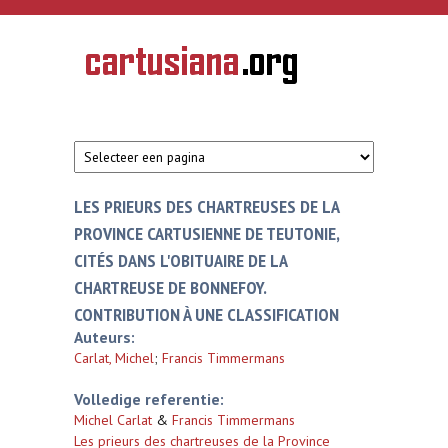
Overslaan en naar de inhoud gaan
CARTUSIANA
Geschiedenis
van de
kartuizerorde
in de
Nederlanden
LES PRIEURS DES CHARTREUSES DE LA
PROVINCE CARTUSIENNE DE TEUTONIE,
CITÉS DANS L'OBITUAIRE DE LA
CHARTREUSE DE BONNEFOY.
CONTRIBUTION À UNE CLASSIFICATION
Auteurs:
Carlat, Michel
;
Francis Timmermans
Volledige referentie:
Michel Carlat
&
Francis Timmermans
Les prieurs des chartreuses de la Province